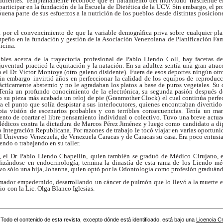
trientes.
Tempranamente reconoce que el tratamiento del individuo
trasciende e
participar en la fundación de la Escuela
de Dietética de la UCV. Sin embargo, el p
buena parte
de sus esfuerzos a la nutrición de los pueblos desde
distintas posicion
a por el convencimiento de
que la variable demográfica priva sobre cualquier pla
empeño
en la fundación y gestión de la Asociación Venezolana
de Planificación Fam
icina.
bles acerca de la trayectoria
profesional de Pablo Liendo Coll, hay facetas de
 juventud
practicó la equitación y la natación. En su adultez sentía
una gran atrac
 el Dr. Víctor Montoya (otro galeno disidente).
Fuera de esos deportes ningún otro
sin embargo
invirtió años en perfeccionar la calidad de los equipos de
reproducc
ácticamente abstemio y no le agradaban los platos
a base de puros vegetales. Su
. Tenía un profundo conocimiento
de la electrónica, su segunda pasión después d
o su
pieza más acabada un reloj de pie (Granmother Clock)
el cual continúa perf
a el punto que solía despistar a sus
interlocutores, quienes encontraban divertido
pia
visión de escenarios probables y con terribles consecuencias.
Tenía un ma
tento de coartar el libre pensamiento individual
o colectivo. Tuvo una breve actuac
Médicos contra
la dictadura de Marcos Pérez Jiménez y luego como
candidato a di
o Integración Republicana. Por razones
de trabajo le tocó viajar en varias oportuni
el Universo
Venezuela, de Venezuela Caracas y de Caracas su
casa. Era poco entusi
endo o trabajando en su taller.
, el Dr. Pablo Liendo Chapellín,
quien también se graduó de Médico Cirujano, e
lizándose
en endocrinología, termina la dinastía de esta rama de
los Liendo mé
vo sólo una hija, Johanna, quien optó por la
Odontología como profesión graduánd
umador empedernido, desarrollando
un cáncer de pulmón que lo llevó a la muerte e
io
con la Lic. Olga Blanco Iglesias.
Todo el contenido de esta revista, excepto dónde está identificado, está bajo una
Licencia 