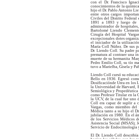
con el
Dr. Francisco Ignac
conocimientos de la química
hijo el Dr. Pablo Antonio L
entre otros cargos
importan
Civiles del Distrito Federal 
1891
a 1893 y luego de 1
administrador de hospitales,
Bartolomé Liendo Clement
Cirugía del Hospital
Vargas
excepcionales dotes organiz
el
iniciador de la utilizació
María Coll Núñez. De sus
p
Dr. Liendo Coll. Su padre p
prematura al contraer una i
muerte de su hermanita
Marg
Pedro Emilio Coll, su tío m
tuvo a Marielba, Gisela y Pa
Liendo Coll cursó su educac
Bello en 1936. Egresó com
Dosificaciónde Urea en los 
la Universidad de Harvard,
Semiológica y Propedéutica 
como Profesor Titular en la 
la
UCV, de la cual fue uno 
Coll era capaz de suplir a 
Vargas,
como miembro del p
Médica tanto a su hijo el D
jubilación en 1980.
En el á
de los Servicios Médicos d
Asistencia Social (MSAS); J
Servicio de
Endocrinología y
El Dr. Liendo Coll describía