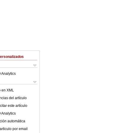
Personalizados
 Analytics
lo en XML
cias del artículo
itar este artículo
 Analytics
ción automática
articulo por email