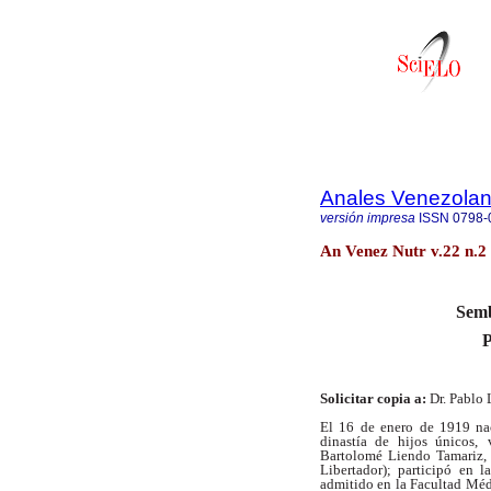
Anales Venezolan
versión impresa
ISSN
0798-
An Venez Nutr v.22 n.2
Semb
P
Solicitar copia a:
Dr. Pablo
El 16 de enero de 1919 na
dinastía de hijos únicos,
Bartolomé Liendo Tamariz, 
Libertador); participó
en l
admitido en la Facultad Méd