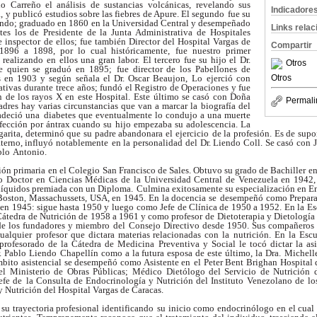
io Carreño el análisis de sustancias
volcánicas, revelando sus
Indicadore
,
y publicó estudios sobre las fiebres de Apure. El segundo
fue su
iendo; graduado en 1860
en la Universidad Central y desempeñado
Links rela
tes los de Presidente de la Junta Administrativa
de Hospitales
e inspector
de ellos; fue también Director del Hospital Vargas de
Compartir
896 a 1898, por lo cual históricamente,
fue nuestro primer
 realizando
en ellos una gran labor. El tercero fue su hijo el Dr.
Otros
e quien se graduó en 1895;
fue director de los Pabellones de
 en 1903 y según señala el Dr. Oscar Beaujon, Lo
ejerció con
Otros
ativas durante
trece años; fundó el Registro de Operaciones y fue
n de los rayos X en este Hospital.
Este último se casó con Doña
Permali
adres hay varias circunstancias que van a marcar la
biografía del
adeció una
diabetes que eventualmente lo condujo a una muerte
nfección por ántrax cuando su
hijo empezaba su adolescencia. La
arita, determinó que su padre abandonara el ejercicio
de la profesión. Es de supo
aterno, influyó notablemente
en la personalidad del Dr. Liendo Coll. Se casó con 
blo
Antonio.
ión primaria en el Colegio
San Francisco de Sales. Obtuvo su grado de Bachiller e
o
Doctor en Ciencias Médicas de la Universidad Central de
Venezuela en 1942, 
Líquidos premiada con un Diploma.
Culmina exitosamente su especialización en E
Boston, Massachussets, USA, en 1945. En la docencia se
desempeñó como Preparad
en 1945: sigue hasta 1950 y
luego como Jefe de Clínica de 1950 a 1952. En la Es
Cátedra
de Nutrición de 1958 a 1961 y como profesor de
Dietoterapia y Dietología 
de los fundadores y miembro del
Consejo Directivo desde 1950. Sus compañeros
cualquier
profesor que dictara materias relacionadas con la
nutrición. En la Esc
rofesorado de la Cátedra de Medicina
Preventiva y Social le tocó dictar la as
r. Pablo Liendo
Chapellín como a la futura esposa de este último, la Dra.
Michell
mbito asistencial se desempeñó como Asistente en
el Peter Bent Brighan Hospital 
el Ministerio de Obras Públicas;
Médico Dietólogo del Servicio de Nutrición 
efe de
la Consulta de Endocrinología y Nutrición del Instituto
Venezolano de los
 Nutrición del Hospital Vargas de Caracas.
 su trayectoria profesional identificando
su inicio como endocrinólogo en el cual 