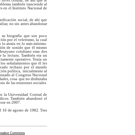
l nivel celular; de ahí que le
roblema también
trasciende al
es en el Instituto Nacional de
nificación
social, de ahí que
iliar, no sin antes abandonar
 su biografía
que son poco
ción por el velerismo, la cual
 lo atraía en
lo más mínimo.
ión de sonido que él mismo
 desayuno cotidiano eran
dos
e la
lectura. También era un
ectamente operativo. Tenía un
 los
señalamientos que él les
rcado rechazo por el mundo
ión política,
inicialmente al
putado al Congreso Nacional
dades, cosa
que no disfrutaba
asta de las reuniones sociales.
n la Universidad
Central de
dicos. También abandonó el
ose en 2007.
l
16 de agosto de 1982. Tres
Creative Commons