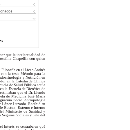
s
cionados
nk
ner que la intelectualidad de
Josefina
Chapellín con quien
n
Filosofía en el Liceo Andrés
con la tesis Método para la
ndocrinología
y Nutrición en
or en la Cátedra de Clínica
cuela
de Salud Pública actúa
en la Escuela de Dietética de
 estimaban
que el Dr. Liendo
uela de Medicina José María
ignatura Socio
Antropología
e López Luzardo. Recibió su
de Boston; Externo e Interno
del
Ministerio de Sanidad y
 Seguros Sociales y Jefe del
el interés
se centraba en qué