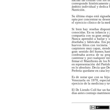
hacían las células con los nu
corresponde
históricamente 
ámbito individual y dedica 
Nutrición.
Su última etapa está signad
opta por concentrar su des
el
ejercicio clínico de la med
Si bien hay reseñas disponi
conocidas. En su infancia y
compartía
con su gran amigo
Nunca aprendió a bailar y 
diseñaba y fabricaba.
Era pr
huevos fritos con tocineta
carpintero muy capaz, siend
gran
sentido del humor, hast
confesaba acerca de su pro
castrense y
por cualquier in
firmar el Manifiesto de los 
en representación
del Partid
en lo absoluto. Decía que D
Prefería
quedarse en casa ley
Es de notar que con su hijo
Venezuela en 1970, especia
ejercicio de la
medicina y tu
El Dr. Liendo Coll fue un f
días antes contrajo matrimon