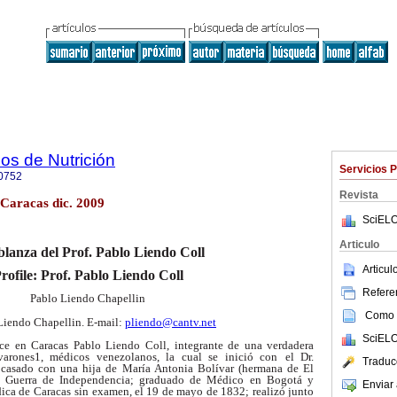
os de Nutrición
Servicios 
0752
Revista
 Caracas dic. 2009
SciELO
Articulo
lanza del Prof. Pablo Liendo Coll
Articu
rofile: Prof. Pablo Liendo Coll
Referen
Pablo Liendo Chapellin
Como c
 Liendo Chapellin. E-mail:
pliendo@cantv.net
SciELO
ce en Caracas Pablo Liendo
Coll, integrante de una verdadera
varones
1
, médicos venezolanos, la cual se inició con
el Dr.
Traduc
casado con una hija de
María Antonia Bolívar (hermana de El
a Guerra de Independencia; graduado de Médico
en Bogotá y
Enviar 
ica de Caracas
sin examen, el 19 de mayo de 1832; realizó junto