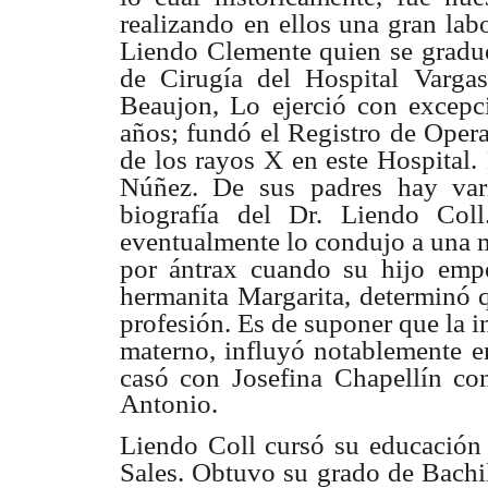
realizando
en ellos una gran labo
Liendo Clemente quien se gradu
de Cirugía del Hospital
Varga
Beaujon, Lo
ejerció con excepc
años; fundó el Registro de Opera
de los rayos X en este Hospital.
Núñez. De sus
padres hay var
biografía del Dr. Liendo Col
eventualmente lo condujo a una 
por ántrax cuando su
hijo emp
hermanita
Margarita, determinó q
profesión. Es de suponer que la i
materno, influyó notablemente
e
casó con Josefina
Chapellín co
Antonio.
Liendo Coll cursó su educación 
Sales. Obtuvo su grado de Bachil