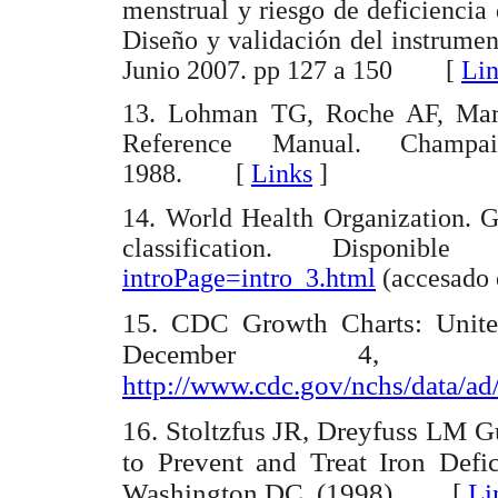
menstrual y riesgo de deficiencia
Diseño y validación del instrumen
Junio 2007. pp 127 a 150 [
Lin
13. Lohman TG, Roche AF, Marto
Reference Manual. Champa
1988. [
Links
]
14. World Health Organization. 
classification. Dispon
introPage=intro_3.html
(accesado
15. C
DC Growth Charts: Unite
December 4, 20
http://www.cdc.gov/nchs/data/ad
16. Stoltzfus JR, Dreyfuss LM Gu
to Prevent and Treat Iron De
Washington DC. (1998). [
Li