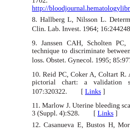
1702. Di
http://bloodjournal.hematologylibr
8. Hallberg L, Nilsson L. Determ
Clin. Lab. Invest. 1964; 16:244
9. Janssen CAH, Scholten PC, 
technique to discriminate betwee
loss. Obstet. Gynecol. 1995; 85
10. Reid PC, Coker A, Coltart R. 
pictorial chart: a validation
107:320322. [
Links
]
11. Marlow J. Uterine bleeding sc
3 (Suppl. 4):S28. [
Links
]
12. Casanueva E, Bustos H, Mor