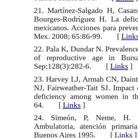
21. Martínez-Salgado H, Casan
Bourges-Rodríguez H. La defic
mexicanos. Acciones para preven
Mex. 2008; 65:86-99. [
Link
22. Pala K, Dundar N. Prevalenc
of reproductive age in Bur
Sep;128(3):282-6. [
Links
]
23. Harvey LJ, Armah CN, Daint
NJ, Fairweather-Tait SJ. Impact 
deficiency among women in th
64. [
Links
]
24. Simeón, P, Neme, H. S
Ambulatoria, atención primari
Buenos Aires 1995. [
Links
]