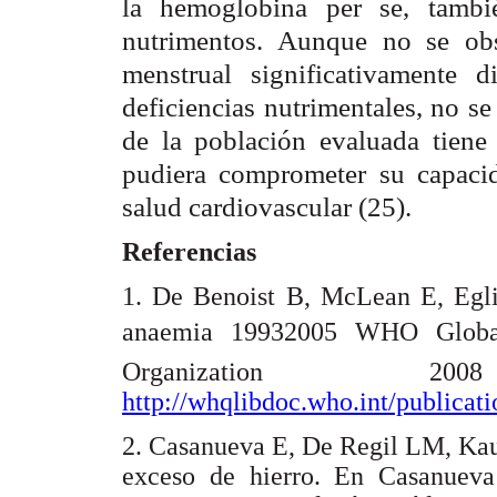
la hemoglobina per se, tambi
nutrimentos. Aunque no se obs
menstrual significativamente 
deficiencias nutrimentales, no s
de la población evaluada tiene r
pudiera comprometer su capacid
salud cardiovascular (25).
Referencias
1. De Benoist B, McLean E, Egli
anaemia 19932005 WHO Globa
Organization 2
http://whqlibdoc.who.int/publica
2. Casanueva E, De Regil LM, Kauf
exceso de hierro. En Casanuev