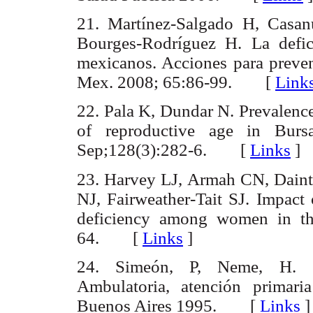
21. Martínez-Salgado H, Casan
Bourges-Rodríguez H. La defic
mexicanos. Acciones para preven
Mex. 2008; 65:86-99. [
Link
22. Pala K, Dundar N. Prevalenc
of reproductive age in Bur
Sep;128(3):282-6. [
Links
]
23. Harvey LJ, Armah CN, Daint
NJ, Fairweather-Tait SJ. Impact 
deficiency among women in th
64. [
Links
]
24. Simeón, P, Neme, H. S
Ambulatoria, atención primari
Buenos Aires 1995. [
Links
]