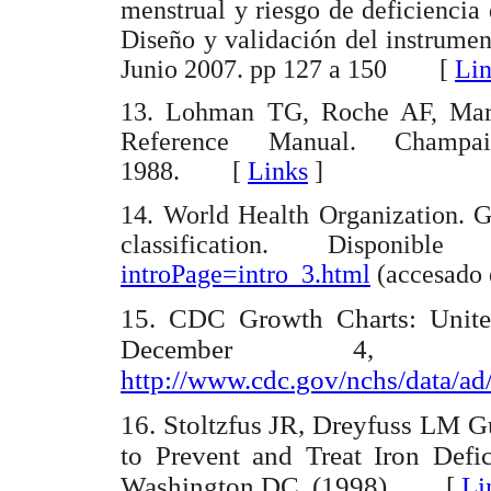
menstrual y riesgo de deficiencia
Diseño y validación del instrumen
Junio 2007. pp 127 a 150 [
Lin
13. Lohman TG, Roche AF, Marto
Reference Manual. Champa
1988. [
Links
]
14. World Health Organization. 
classification. Dispon
introPage=intro_3.html
(accesado
15. C
DC Growth Charts: Unite
December 4, 20
http://www.cdc.gov/nchs/data/ad
16. Stoltzfus JR, Dreyfuss LM Gu
to Prevent and Treat Iron De
Washington DC. (1998). [
Li