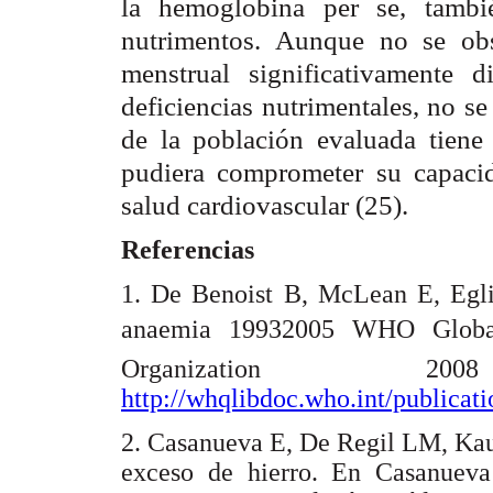
la hemoglobina per se, tambi
nutrimentos. Aunque no se obs
menstrual significativamente 
deficiencias nutrimentales, no s
de la población evaluada tiene r
pudiera comprometer su capacid
salud cardiovascular (25).
Referencias
1. De Benoist B, McLean E, Egli
anaemia 19932005 WHO Globa
Organization 2
http://whqlibdoc.who.int/publica
2. Casanueva E, De Regil LM, Kauf
exceso de hierro. En Casanuev