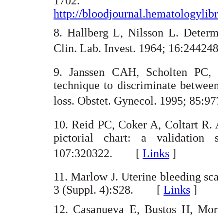
1702. Di
http://bloodjournal.hematologylibr
8. Hallberg L, Nilsson L. Determ
Clin. Lab. Invest. 1964; 16:244
9. Janssen CAH, Scholten PC, 
technique to discriminate betwee
loss. Obstet. Gynecol. 1995; 85
10. Reid PC, Coker A, Coltart R. 
pictorial chart: a validation
107:320322. [
Links
]
11. Marlow J. Uterine bleeding sc
3 (Suppl. 4):S28. [
Links
]
12. Casanueva E, Bustos H, Mor