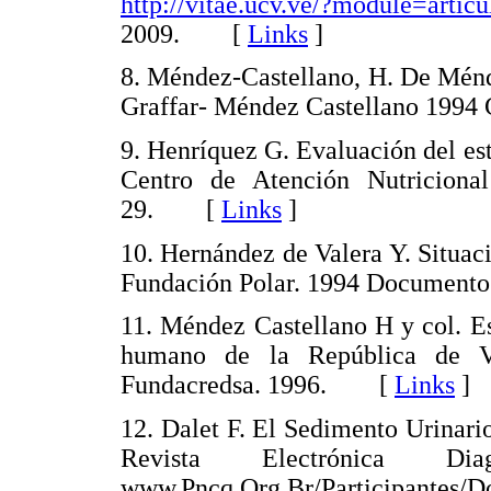
http://vitae.ucv.ve/?module=arti
2009. [
Links
]
8. Méndez-Castellano, H. De Ménd
Graffar- Méndez Castellano 199
9. Henríquez G. Evaluación del est
Centro de Atención Nutriciona
29. [
Links
]
10. Hernández de Valera Y. Situac
Fundación Polar. 1994 Docume
11. Méndez Castellano H y col. Es
humano de la República de Ve
Fundacredsa. 1996. [
Links
]
12. Dalet F. El Sedimento Urinar
Revista Electrónica 
www.Pncq.Org.Br/Participan