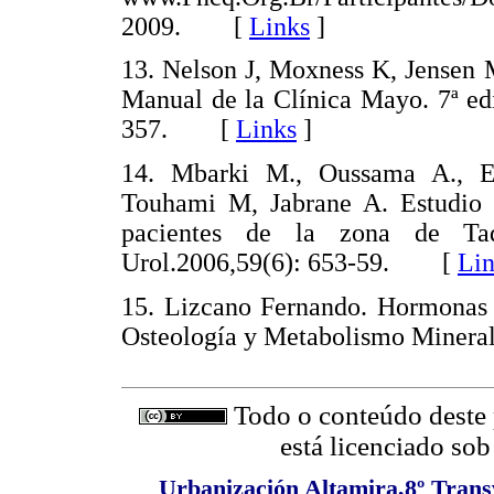
2009. [
Links
]
13. Nelson J, Moxness K, Jensen M
Manual de la Clínica Mayo. 7ª ed
357. [
Links
]
14. Mbarki M., Oussama A., E
Touhami M, Jabrane A. Estudio d
pacientes de la zona de Tad
Urol.2006,59(6): 653-59. [
Lin
15. Lizcano Fernando. Hormonas 
Osteología y Metabolismo Miner
Todo o conteúdo deste p
está licenciado so
Urbanización Altamira,8º Transv