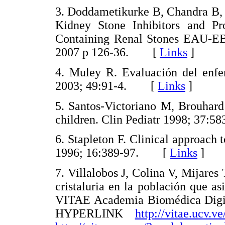
3. Doddametikurke B, Chandra B, 
Kidney Stone Inhibitors and Pr
Containing Renal Stones EAU-EBU
2007 p 126-36. [
Links
]
4. Muley R. Evaluación del enfer
2003; 49:91-4. [
Links
]
5. Santos-Victoriano M, Brouhard
children. Clin Pediatr 1998; 37
6. Stapleton F. Clinical approach 
1996; 16:389-97. [
Links
]
7. Villalobos J, Colina V, Mijares
cristaluria en la población que 
VITAE Academia Biomédica Digita
HYPERLINK
http://vitae.uc