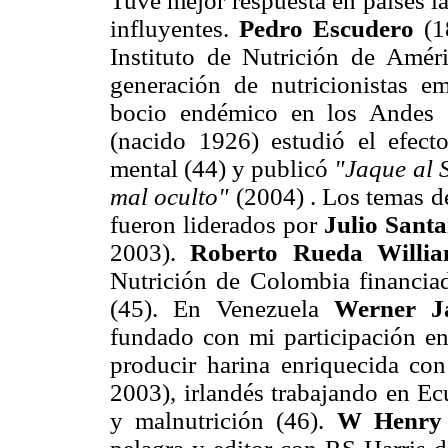
Tuve mejor respuesta en países la
influyentes.
Pedro Escudero
(1
Instituto de Nutrición de Amé
generación de nutricionistas e
bocio endémico en los Andes 
(nacido 1926) estudió el efecto
mental (44) y publicó
"Jaque al 
mal oculto"
(2004) . Los temas de
fueron liderados por
Julio Sant
2003).
Roberto Rueda Willi
Nutrición de Colombia financiad
(45). En Venezuela
Werner J
fundado con mi participación en
producir harina enriquecida con
2003), irlandés trabajando en Ec
y malnutrición (46).
W Henry 