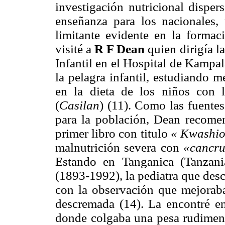
investigación nutricional disper
enseñanza para los nacionales,
limitante evidente en la formac
visité a
R F Dean
quien dirigía 
Infantil en el Hospital de Kampal
la pelagra infantil, estudiando m
en la dieta de los niños con 
(
Casilan
) (11). Como las fuente
para la población, Dean recomen
primer libro con titulo
« Kwashi
malnutrición severa con
«cancr
Estando en Tanganica (Tanzan
(1893-1992), la pediatra que des
con la observación que mejoraba
descremada (14). La encontré e
donde colgaba una pesa rudiment