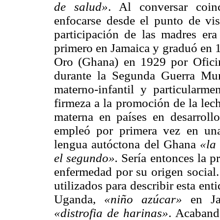
de salud»
. Al conversar coin
enfocarse desde el punto de vi
participación de las madres er
primero en Jamaica y graduó en 1
Oro (Ghana) en 1929 por Oficin
durante la Segunda Guerra Mun
materno-infantil y particularm
firmeza a la promoción de la lec
materna en países en desarrol
empleó por primera vez en una
lengua autóctona del Ghana
«la
el segundo».
Sería entonces la p
enfermedad por su origen social
utilizados para describir esta ent
Uganda,
«niño azúcar»
en J
«distrofia de harinas»
. Acaband