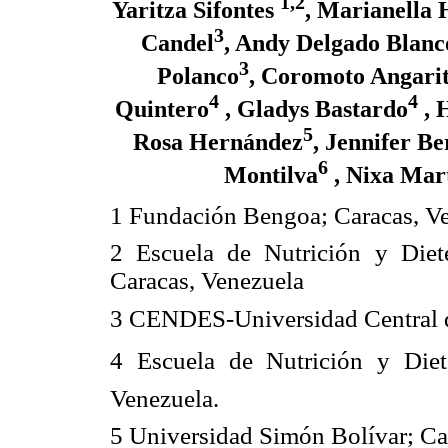
1,2
Yaritza Sifontes
, Marianella 
3
Candel
, Andy Delgado Blanc
3
Polanco
, Coromoto Angari
4
4
Quintero
, Gladys Bastardo
, 
5
Rosa Hernández
, Jennifer Be
6
Montilva
, Nixa Mar
1 Fundación Bengoa; Caracas, V
2 Escuela de Nutrición y Dieté
Caracas, Venezuela
3 CENDES-Universidad Central d
4 Escuela de Nutrición y Diet
Venezuela.
5 Universidad Simón Bolívar; Ca