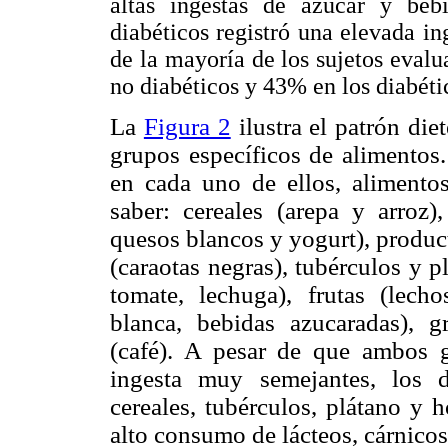
altas ingestas de azúcar y beb
diabéticos registró una elevada i
de la mayoría de los sujetos eval
no diabéticos y 43% en los diabéti
La
Figura 2
ilustra el patrón die
grupos específicos de alimentos.
en cada uno de ellos, alimentos
saber: cereales (arepa y arroz)
quesos blancos y yogurt), produc
(caraotas negras),
tubérculos y pl
tomate, lechuga), frutas (lech
blanca, bebidas azucaradas), g
(café). A pesar de que ambos 
ingesta muy semejantes, los 
cereales, tubérculos, plátano y h
alto consumo de lácteos, cárnicos,