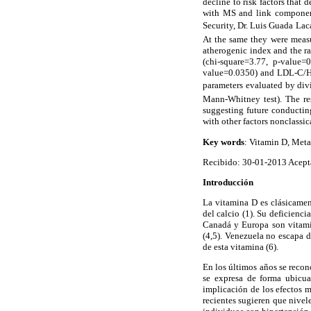
decline to risk factors that
with MS and link components
Security, Dr. Luis Guada La
At the same they were measur
atherogenic index and the ra
(chi-square=3.77, p-value=
value=0.0350) and LDL-C/HDL
parameters evaluated by div
Mann-Whitney test). The re
suggesting future conducting
with other factors nonclassic
Key words
: Vitamin D, Meta
Recibido: 30-01-2013 Acept
Introducción
La vitamina D es clásicamen
del calcio (1). Su deficienc
Canadá y Europa son vitamin
(4,5). Venezuela no escapa 
de esta vitamina (6).
En los últimos años se recon
se expresa de forma ubicua 
implicación de los efectos m
recientes sugieren que nivel