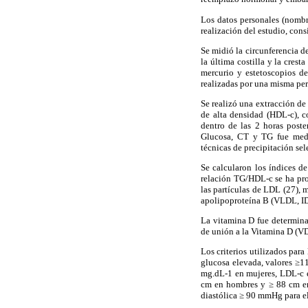
Los datos personales (nombr
realización del estudio, con
Se midió la circunferencia de
la última costilla y la cres
mercurio y estetoscopios d
realizadas por una misma pe
Se realizó una extracción de 
de alta densidad (HDL-c), c
dentro de las 2 horas poste
Glucosa, CT y TG fue media
técnicas de precipitación sel
Se calcularon los índices 
relación TG/HDL-c se ha pro
las partículas de LDL (27), 
apolipoproteína B (VLDL, ID
La vitamina D fue determina
de unión a la Vitamina D (V
Los criterios utilizados para
glucosa elevada, valores ≥1
mg.dL-1 en mujeres, LDL-c e
cm en hombres y ≥ 88 cm en 
diastólica ≥ 90 mmHg para el