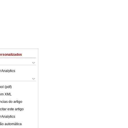
ersonalizados
 Analytics
ol (pdf)
 em XML
cias do artigo
itar este artigo
 Analytics
ão automática