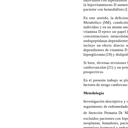
individuos con hipertensión
la hipovitaminosis D aument
paciente con hemodiálisis (1
En este sentido, la deficie
Metabólico (SM), condición
individuo y en un mismo mome
vitamina D ejerce un papel 
concentraciones intracelul
endopeptidasas dependientes 
incluye un efecto directo 
dependientes de vitamina D en
hiperglicemia (19) y dislipi
Si bien, diversas revisiones
cardiovascular (21) y un pot
prospectivos.
En el presente trabajo se p
factores de riesgo cardiovasc
Metodología
Investigación descriptiva y 
seguimiento de enfermedades
de Atención Primaria Dr. 
excluidos pacientes con hipo
neoplasias, fumadores, paci
reemplazo hormonal y embar