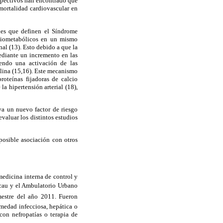
spectivos han encontrado que
mortalidad cardiovascular en
ales que definen el Síndrome
rdiometabólicos en un mismo
al (13). Esto debido a que la
ediante un incremento en las
iendo una activación de las
ulina (15,16). Este mecanismo
oteínas fijadoras de calcio
la hipertensión arterial (18),
uya un nuevo factor de riesgo
valuar los distintos estudios
posible asociación con otros
medicina interna de control y
cau y el Ambulatorio Urbano
mestre del año 2011. Fueron
rmedad infecciosa, hepática o
con nefropatías o terapia de