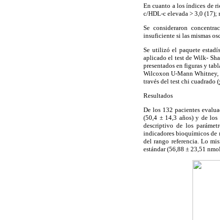
En cuanto a los índices de r
c/HDL-c elevada > 3,0 (17);
Se consideraron concentra
insuficiente si las mismas os
Se utilizó el paquete estad
aplicado el test de Wilk- Sh
presentados en figuras y tabl
Wilcoxon U-Mann Whitney, de
través del test chi cuadrado 
Resultados
De los 132 pacientes evalu
(50,4 ± 14,3 años) y de los
descriptivo de los parámet
indicadores bioquímicos de r
del rango referencia. Lo mi
estándar (56,88 ± 23,51 nmol.