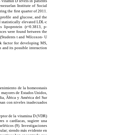
 vitamin D levels in patients
nezuelan Institute of Social
ng the first quarter of 2011.
 profile and glucose, and the
 statistically elevated LDL-c
s lipoprotein (r=0.3813, p-
ences were found between the
(Students t and Wilcoxon- U
k factor for developing MS,
 and its possible interaction
tenimiento de la homeostasis
os mayores de Estados Unidos,
ia, África y América del Sur
rsan con niveles inadecuados
ceptor de la vitamina D (VDR)
res o cardíacas, sugiere una
eléticos (9). Investigaciones
cular; siendo más evidente en