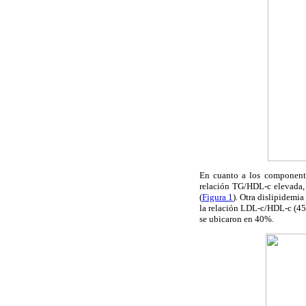
En cuanto a los componentes
relación TG/HDL-c elevada,
(
Figura 1
). Otra dislipidemi
la relación LDL-c/HDL-c (45%
se ubicaron en 40%.