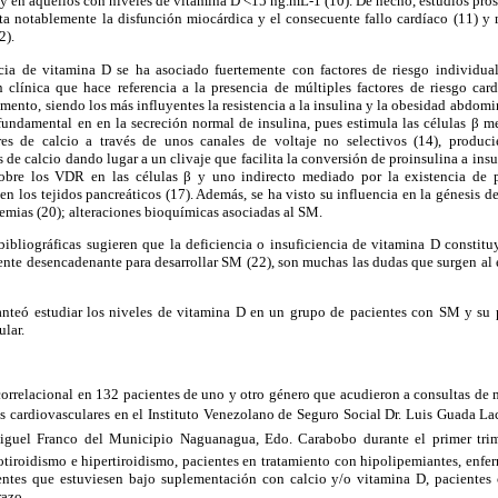
 y en aquellos con niveles de vitamina D <15 ng.mL-1 (10). De hecho, estudios pro
a notablemente la disfunción miocárdica y el consecuente fallo cardíaco (11) y 
2).
ncia de vitamina D se ha asociado fuertemente con factores de riesgo individu
 clínica que hace referencia a la presencia de múltiples factores de riesgo ca
nto, siendo los más influyentes la resistencia a la insulina y la obesidad abdomin
fundamental en en la secreción normal de insulina, pues estimula las células β m
ares de calcio a través de unos canales de voltaje no selectivos (14), produc
de calcio dando lugar a un clivaje que facilita la conversión de proinsulina a ins
sobre los VDR en las células β y uno indirecto mediado por la existencia de pr
 los tejidos pancreáticos (17). Además, se ha visto su influencia en la génesis de 
demias (20); alteraciones bioquímicas asociadas al SM.
 bibliográficas sugieren que la deficiencia o insuficiencia de vitamina D constit
ente desencadenante para desarrollar SM (22), son muchas las dudas que surgen al e
lanteó estudiar los niveles de vitamina D en un grupo de pacientes con SM y su 
ular.
correlacional en 132 pacientes de uno y otro género que acudieron a consultas de 
 cardiovasculares en el Instituto Venezolano de Seguro Social Dr. Luis Guada La
Miguel Franco del Municipio Naguanagua, Edo. Carabobo durante el primer tri
tiroidismo e hipertiroidismo, pacientes en tratamiento con hipolipemiantes, enfe
entes que estuviesen bajo suplementación con calcio y/o vitamina D, pacientes 
azo.