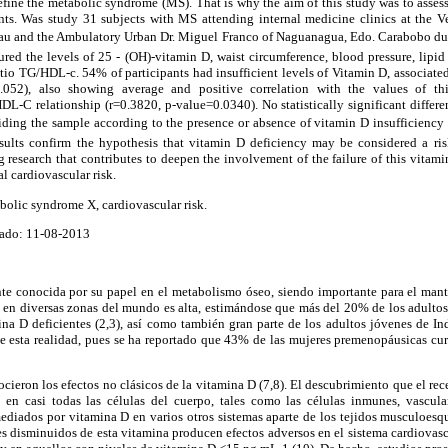
 define the metabolic syndrome (MS). That is why the aim of this study was to assess
. Was study 31 subjects with MS attending internal medicine clinics at the Ve
cau and the Ambulatory Urban Dr. Miguel Franco of Naguanagua, Edo. Carabobo duri
ed the levels of 25 - (OH)-vitamin D, waist circumference, blood pressure, lipid
tio TG/HDL-c. 54% of participants had insufficient levels of Vitamin D, associated
0.052), also showing average and positive correlation with the values of thi
-C relationship (r=0.3820, p-value=0.0340). No statistically significant differ
iding the sample according to the presence or absence of vitamin D insufficiency 
sults confirm the hypothesis that vitamin D deficiency may be considered a ris
 research that contributes to deepen the involvement of the failure of this vitamin
al cardiovascular risk.
bolic syndrome X, cardiovascular risk.
ado: 11-08-2013
te conocida por su papel en el metabolismo óseo, siendo importante para el man
ia en diversas zonas del mundo es alta, estimándose que más del 20% de los adult
a D deficientes (2,3), así como también gran parte de los adultos jóvenes de Ind
de esta realidad, pues se ha reportado que 43% de las mujeres premenopáusicas cu
ocieron los efectos no clásicos de la vitamina D (7,8). El descubrimiento que el re
en casi todas las células del cuerpo, tales como las células inmunes, vascula
ediados por vitamina D en varios otros sistemas aparte de los tejidos musculoesqu
es disminuidos de esta vitamina producen efectos adversos en el sistema cardiovas