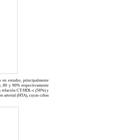
s en estudio, principalmente
3, 80 y 90% respectivamente
 la relación CT/HDL-c (58%) y
 arterial (HTA), cuyas cifras