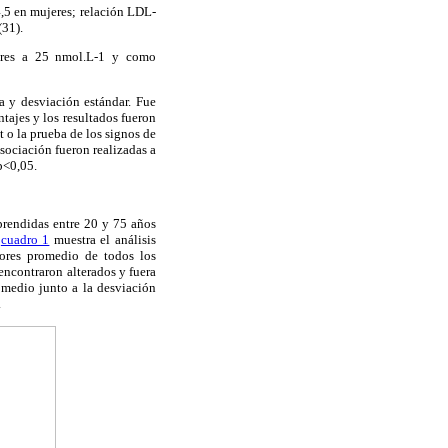
4,5 en mujeres; relación LDL-
(31).
nores a 25 nmol.L-1 y como
a y desviación estándar. Fue
tajes y los resultados fueron
t o la prueba de los signos de
ociación fueron realizadas a
 p<0,05.
rendidas entre 20 y 75 años
l
cuadro 1
muestra el análisis
lores promedio de todos los
encontraron alterados y fuera
omedio junto a la desviación
.