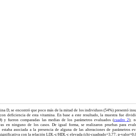
mina D, se encontró que poco más de la mitad de los individuos (54%) presentó insu
 con deficiencia de esta vitamina. En base a este resultado, la muestra fue divid
D) y fueron comparadas las medias de los parámetros evaluados (
cuadro 2
); 
tivas en ninguno de los casos. De igual forma, se realizaron pruebas para eval
 estaba asociada a la presencia de alguna de las alteraciones de parámetros e
significativa con la relación LDL-c/HDL-c elevada (chi-cuadrado=3,77; p-valor=0,