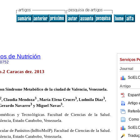
os de Nutrición
Serviços P
-0752
Journal
o.2 Caracas dez. 2013
SciELO
Artigo
con Síndrome Metabólico de la ciudad de Valencia, Venezuela.
Espanh
2
3
3
3
, Claudia Mendoza
, María Elena Cruces
, Ludmila Díaz
,
Artigo
3
3
Gerardo Navarro
y Miguel Navas
.
Referên
médicas y Tecnológicas. Facultad de Ciencias de la Salud.
Como c
alencia
,
Estado Carabobo
,
Venezuela
.
SciELO
cular de Parásitos (InBioMolP). Facultad de Ciencias de la Salud.
Traduç
alencia
,
Estado Carabobo
,
Venezuela
.