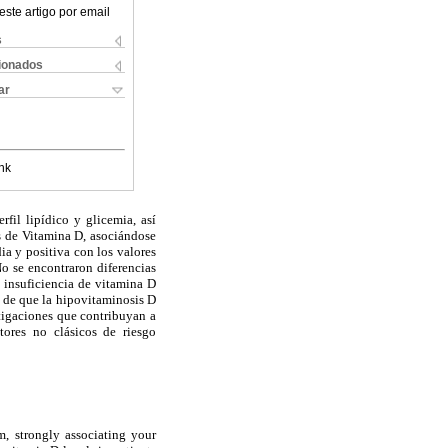
este artigo por email
s
cionados
ar
nk
fil lipídico y glicemia, así
s de Vitamina D, asociándose
a y positiva con los valores
o se encontraron diferencias
e insuficiencia de vitamina D
 de que la hipovitaminosis D
stigaciones que contribuyan a
tores no clásicos de riesgo
m, strongly associating your