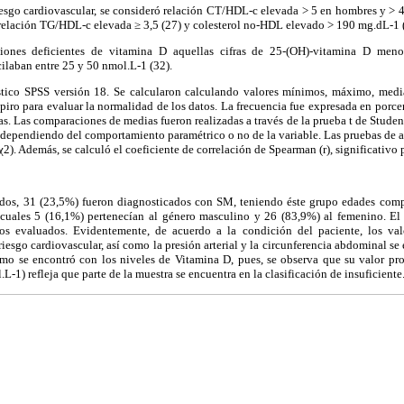
iesgo cardiovascular, se consideró relación CT/HDL-c elevada > 5 en hombres y > 
 relación TG/HDL-c elevada ≥ 3,5 (27) y colesterol no-HDL elevado > 190 mg.dL-1 
ciones deficientes de vitamina D aquellas cifras de 25-(OH)-vitamina D me
cilaban entre 25 y 50 nmol.L-1 (32).
ístico SPSS versión 18. Se calcularon calculando valores mínimos, máximo, medi
apiro para evaluar la normalidad de los datos. La frecuencia fue expresada en porcen
as. Las comparaciones de medias fueron realizadas a través de la prueba t de Studen
pendiendo del comportamiento paramétrico o no de la variable. Las pruebas de as
(χ2). Además, se calculó el coeficiente de correlación de Spearman (r), significativo
ados, 31 (23,5%) fueron diagnosticados con SM, teniendo éste grupo edades comp
 cuales 5 (16,1%) pertenecían al género masculino y 26 (83,9%) al femenino. E
ros evaluados. Evidentemente, de acuerdo a la condición del paciente, los va
iesgo cardiovascular, así como la presión arterial y la circunferencia abdominal se 
smo se encontró con los niveles de Vitamina D, pues, se observa que su valor pr
L-1) refleja que parte de la muestra se encuentra en la clasificación de insuficiente