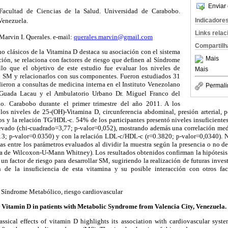
Enviar 
 Facultad de Ciencias de la Salud. Universidad de Carabobo.
Venezuela
.
Indicadore
Links rela
Marvin I. Querales. e-mail:
querales.marvin@gmail.com
Compartilh
 no clásicos de la Vitamina D destaca su asociación con el sistema
Mais
ión, se relaciona con factores de riesgo que definen al Síndrome
lo que el objetivo de este estudio fue evaluar los niveles de
Mais
n SM y relacionarlos con sus componentes. Fueron estudiados 31
eron a consultas de medicina interna en el Instituto Venezolano
Permali
 Guada Lacau y el Ambulatorio Urbano Dr. Miguel Franco del
. Carabobo durante el primer trimestre del año 2011. A los
os niveles de 25-(OH)-Vitamina D, circunferencia abdominal, presión arterial, per
os y la relación TG/HDL-c. 54% de los participantes presentó niveles insuficiente
evado (chi-cuadrado=3,77; p-valor=0,052), mostrando además una correlación medi
813; p-valor=0.0350) y con la relación LDL-c/HDL-c (r=0.3820; p-valor=0,0340). N
vas entre los parámetros evaluados al dividir la muestra según la presencia o no d
ba de Wilcoxon-U-Mann Whitney). Los resultados obtenidos confirman la hipótesis
n factor de riesgo para desarrollar SM, sugiriendo la realización de futuras inve
ón de la insuficiencia de esta vitamina y su posible interacción con otros fac
 Síndrome Metabólico, riesgo cardiovascular
Vitamin D in patients with Metabolic Syndrome from Valencia City, Venezuela.
sical effects of vitamin D highlights its association with cardiovascular syste