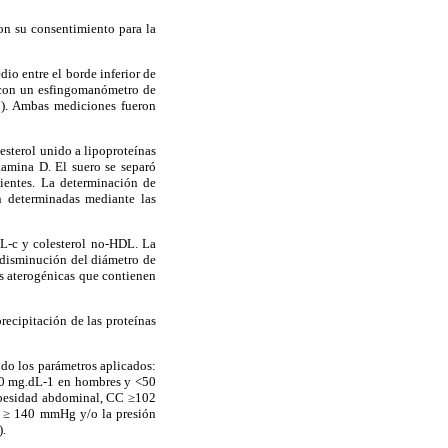
on su consentimiento para la
dio entre el borde inferior de
da con un esfingomanómetro de
5). Ambas mediciones fueron
lesterol unido a lipoproteínas
tamina D. El suero se separó
uientes. La determinación de
n determinadas mediante las
L-c y colesterol no-HDL. La
 disminución del diámetro de
as aterogénicas que contienen
ecipitación de las proteínas
endo los parámetros aplicados:
<40 mg.dL-1 en hombres y <50
 obesidad abdominal, CC ≥102
ue ≥ 140 mmHg y/o la presión
).