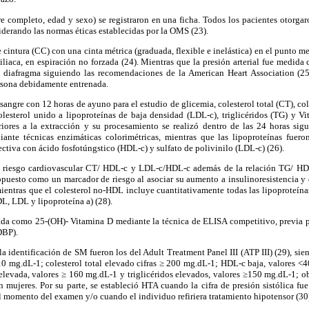
e completo, edad y sexo) se registraron en una ficha. Todos los pacientes otorgar
siderando las normas éticas establecidas por la OMS (23).
 cintura (CC) con una cinta métrica (graduada, flexible e inelástica) en el punto me
ta iliaca, en espiración no forzada (24). Mientras que la presión arterial fue medi
e diafragma siguiendo las recomendaciones de la American Heart Association (2
rsona debidamente entrenada.
sangre con 12 horas de ayuno para el estudio de glicemia, colesterol total (CT), co
olesterol unido a lipoproteínas de baja densidad (LDL-c), triglicéridos (TG) y Vi
riores a la extracción y su procesamiento se realizó dentro de las 24 horas sig
nte técnicas enzimáticas colorimétricas, mientras que las lipoproteínas fuero
ectiva con ácido fosfotúngstico (HDL-c) y sulfato de polivinilo (LDL-c) (26).
de riesgo cardiovascular CT/ HDL-c y LDL-c/HDL-c además de la relación TG/ HD
puesto como un marcador de riesgo al asociar su aumento a insulinoresistencia y
mientras que el colesterol no-HDL incluye cuantitativamente todas las lipoproteín
L, LDL y lipoproteína a) (28).
da como 25-(OH)- Vitamina D mediante la técnica de ELISA competitivo, previa pr
DBP).
 la identificación de SM fueron los del Adult Treatment Panel III (ATP III) (29), si
10 mg.dL-1; colesterol total elevado cifras ≥ 200 mg.dL-1; HDL-c baja, valores 
levada, valores ≥ 160 mg.dL-1 y triglicéridos elevados, valores ≥150 mg.dL-1;
mujeres. Por su parte, se estableció HTA cuando la cifra de presión sistólica f
 momento del examen y/o cuando el individuo refiriera tratamiento hipotensor (30