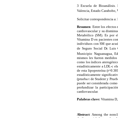
3 Escuela de Bioanálisis.
Valencia
,
Estado Carabobo
,
Solicitar correspondencia a: 
Resumen
: Entre los efectos
cardiovascular y su disminuc
Metabólico (SM). Es por el
Vitamina D en pacientes co
individuos con SM que acudi
de Seguro Social Dr. Luis
Municipio Naguanagua, Edo
mismos les fueron medidos l
como los índices aterogénic
estadísticamente a LDL-c el
de esta lipoproteína (r=0.3
estadísticamente significati
(prueba t de Student y Prue
puede ser considerada como u
profundizar la participaci
cardiovascular.
Palabras clave:
Vitamina D,
Abstract
: Among the nonclas