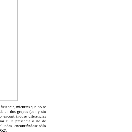
ficiencia, mientras que no se
ida en dos grupos (con y sin
no encontrándose diferencias
uar si la presencia o no de
valuadas, encontrándose sólo
052).