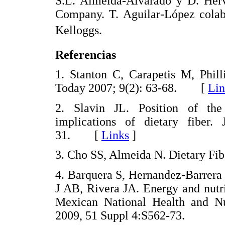
S.L. Almeida-Alvarado y D. Her
Company. T. Aguilar-López colabo
Kelloggs.
Referencias
1. Stanton C, Carapetis M, Philli
Today 2007; 9(2): 63-68. [
Lin
2. Slavin JL. Position of the
implications of dietary fiber
31. [
Links
]
3. Cho SS, Almeida N. Dietary Fib
4. Barquera S, Hernandez-Barrera
J AB, Rivera JA. Energy and nutri
Mexican National Health and Nu
2009, 51 Suppl 4:S562-73.