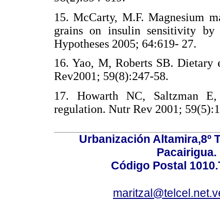
15. McCarty, M.F. Magnesium ma
grains on insulin sensitivity b
Hypotheses 2005; 64:619- 27.
16. Yao, M, Roberts SB. Dietary 
Rev2001; 59(8):247-58.
17. Howarth NC, Saltzman E, 
regulation. Nutr Rev 2001; 59(5):
Urbanización Altamira,8º 
Pacairigua.
Código Postal 1010.
maritzal@telcel.net.