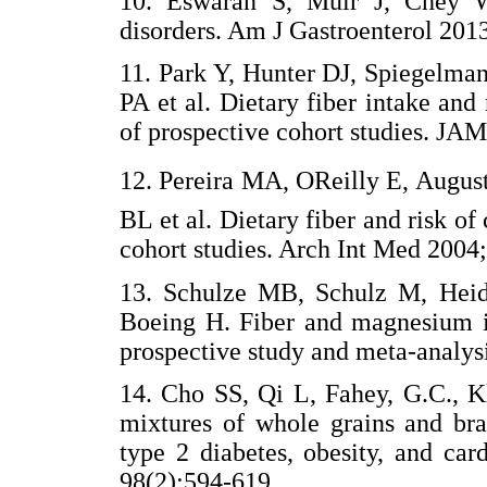
10. Eswaran S, Muir J, Chey WD
disorders. Am J Gastroenterol 201
11. Park Y, Hunter DJ, Spiegelman
PA et al. Dietary fiber intake and 
of prospective cohort studies. JA
12. Pereira MA, OReilly E, Augu
BL et al. Dietary fiber and risk of
cohort studies. Arch Int Med 2004;
13. Schulze MB, Schulz M, Hei
Boeing H. Fiber and magnesium in
prospective study and meta-analys
14. Cho SS, Qi L, Fahey, G.C., K
mixtures of whole grains and bra
type 2 diabetes, obesity, and ca
98(2):594-619.