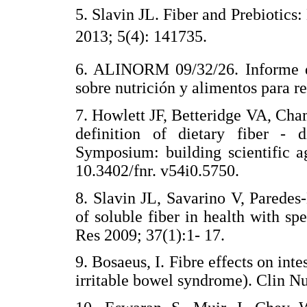
5. Slavin JL. Fiber and Prebiotics
2013; 5(4): 141735.
6. ALINORM 09/32/26. Informe d
sobre nutrición y alimentos para r
7. Howlett JF, Betteridge VA, Ch
definition of dietary fiber - 
Symposium: building scientific a
10.3402/fnr. v54i0.5750.
8. Slavin JL, Savarino V, Paredes
of soluble fiber in health with sp
Res 2009; 37(1):1- 17.
9. Bosaeus, I. Fibre effects on inte
irritable bowel syndrome). Clin Nu