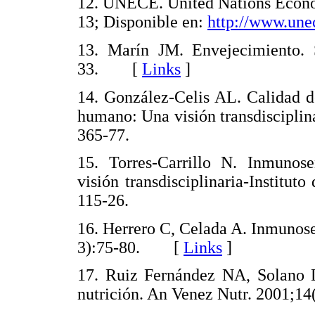
12. UNECE. United Nations Econo
13; Disponible en:
http://www.une
13. Marín JM. Envejecimiento. 
33. [
Links
]
14. González-Celis AL. Calidad d
humano: Una visión transdisciplina
365-77.
15. Torres-Carrillo N. Inmunos
visión transdisciplinaria-Institut
115-26.
16. Herrero C, Celada A. Inmunos
3):75-80. [
Links
]
17. Ruiz Fernández NA, Solano L
nutrición. An Venez Nutr. 2001;14