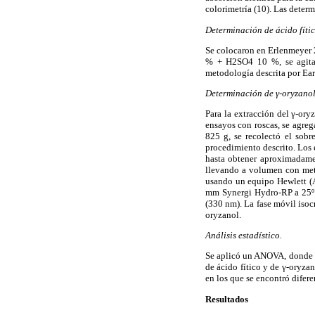
colorimetría (10). Las determ
Determinación de ácido fític
Se colocaron en Erlenmeyer 2
% + H2SO4 10 %, se agitar
metodología descrita por Ea
Determinación de γ-oryzanol
Para la extracción del γ-ory
ensayos con roscas, se agreg
825 g, se recolectó el sobr
procedimiento descrito. Los 
hasta obtener aproximadamen
llevando a volumen con meta
usando un equipo Hewlett (A
mm Synergi Hydro-RP a 25º C
(330 nm). La fase móvil iso
oryzanol.
Análisis estadístico.
Se aplicó un ANOVA, donde la
de ácido fítico y de γ-oryzan
en los que se encontró difere
Resultados