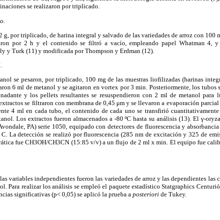
inaciones se realizaron por triplicado.
o.
 g, por triplicado, de harina integral y salvado de las variedades de arroz con 100
on por 2 h y el contenido se filtró a vacío, empleando papel Whatman 4, y p
rly y Turk (11) y modificada por Thompson y Erdman (12).
.
zanol se pesaron, por triplicado, 100 mg de las muestras liofilizadas (harinas integ
aron 6 ml de metanol y se agitaron en vortex por 3 min. Posteriormente, los tubos 
enadante y los pellets resultantes se resuspendieron con 2 ml de metanol para 
extractos se filtraron con membrana de 0,45 μm y se llevaron a evaporación parcial 
te 4 ml en cada tubo, el contenido de cada uno se transfirió cuantitativamente
nol. Los extractos fueron almacenados a -80 ºC hasta su análisis (13). El γ-ory
vondale, PA) serie 1050, equipado con detectores de fluorescencia y absorbanci
. La detección se realizó por fluorescencia (285 nm de excitación y 325 de emi
crática fue CH3OH/CH3CN (15:85 v/v) a un flujo de 2 ml x min. El equipo fue calib
s variables independientes fueron las variedades de arroz y las dependientes las 
ol. Para realizar los análisis se empleó el paquete estadístico Statgraphics Centuri
ncias significativas
(p< 0,05) se aplicó la prueba a
posteriori
de Tukey.