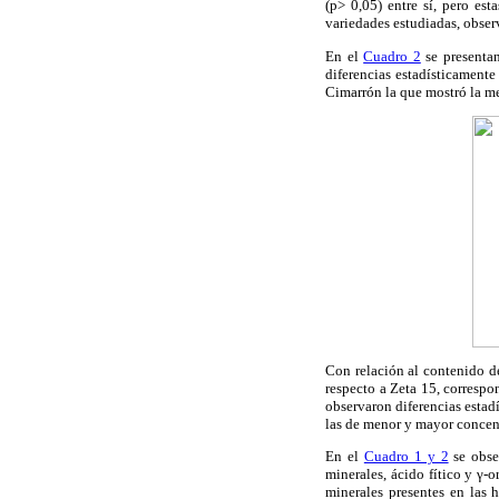
(p> 0,05) entre sí, pero est
variedades estudiadas, obser
En el
Cuadro 2
se presentan
diferencias estadísticamente 
Cimarrón la que mostró la me
Con relación al contenido de
respecto a Zeta 15, correspo
observaron diferencias estadí
las de menor y mayor concen
En el
Cuadro 1 y 2
se obse
minerales, ácido fítico y γ-
minerales presentes en las 