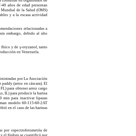
a consultas en organismos de
7-40 años de edad presentan
n Mundial de la Salud (OMS)
ables y a la escasa actividad
comendaciones relacionadas a
 sin embargo, debido al alto
fítico y de γ-oryzanol, tanto
 producción en Venezuela.
inistradas por La Asociación
 paddy (arroz en cáscara). El
FL) para obtener arroz cargo
go,
IL) para producir la harina
0 min para inactivar lipasas
inman modelo 60-
115-60-2AT
bió en el caso de las harinas
as por espectrofotometría de
 el fósforo se cuantificó por