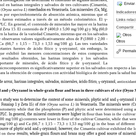
Enviar 
ol en harinas integrales y salvados de tres cultivares (Cimarrón,
 (
Oryza sativa L
) cosechados en Venezuela. Los minerales (Ca, Mg,
Indicadore
s por espectrofotometría de absorción atómica, mientras que el
co fueron estimados a través de un método colorimétrico. El γ-
Links rela
PLC. En general, el contenido de minerales fue mayor en la harina
Compartir
ad Zeta 15. El contenido de P (400,0 ± 5,00 mg/100 g) y Mg (60,0
n la harina de la variedad Cimarrón, mientras que en los salvados
Otros
se observaron valores significativamente altos de P (1860 ± 2,00 -
Otros
a (66,7 ± 1,15 – 73,3 ± 1,53 mg/100 g). Las tres variedades
rtantes fuentes de ácido fítico y γ-oryzanol; sin embargo, la
Permali
que exhibió las menores concentraciones de estos compuestos
resultados obtenidos, las harinas integrales y los salvados
portante de minerales, de ácido fítico y de γ-oryzanol. La
icrocomponentes es significativamente superior en los salvados con respecto a las 
 para la obtención de compuestos con actividad biológica de interés para la salud h
e arroz, harinas integrales, salvados, minerales, ácido fítico, γ-oryzanol,
antioxidant
d and
γ
-Oryzanol in whole-grain flour and bran in three cultivars of rice (
Oryza 
his study was to determine the content of some minerals, phytic acid and
γ
-oryzanol 
 Fonaiap 1 y Zeta 15) of rice
(
Oryza sativa L
) in Venezuela.
The minerals were (Ca
otometry while that the phosphorus (P) and phytic acid were determined using a
PLC. In general, the mineral contents were higher in
flour than bran in the cultiva
0 mg/100 g) contents were lower in flour of the cultivar Cimarrón, while that wer
mg/100 g) and Ca (66,7 ± 1,15 – 73,3 ± 1,53 mg/100 g) in the bran of different
ource of phytic acid and
γ
-oryzanol; however,
the Cimarrón cultivar exhibited the l
 on these
results, whole-grain flours and brans may offer a good source of mineral