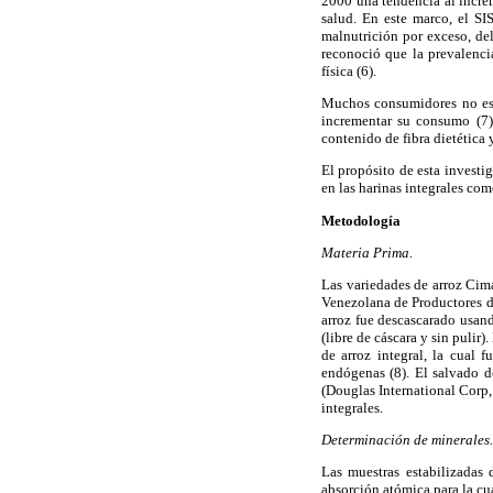
2000 una tendencia al incre
salud. En este marco, el S
malnutrición por exceso, d
reconoció que la prevalencia
física (6).
Muchos consumidores no está
incrementar su consumo (7).
contenido de fibra dietética 
El propósito de esta investi
en las harinas integrales co
Metodología
Materia Prima.
Las variedades de arroz Cim
Venezolana de Productores de
arroz fue descascarado usan
(libre de cáscara y sin pulir)
de arroz integral, la cual 
endógenas (8). El salvado 
(Douglas International Corp,
integrales.
Determinación de minerales.
Las muestras estabilizadas 
absorción atómica para la cu