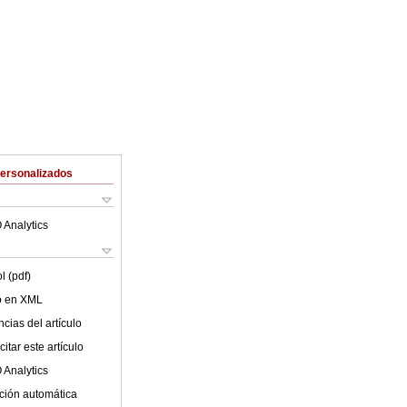
Personalizados
 Analytics
l (pdf)
lo en XML
cias del artículo
itar este artículo
 Analytics
ción automática