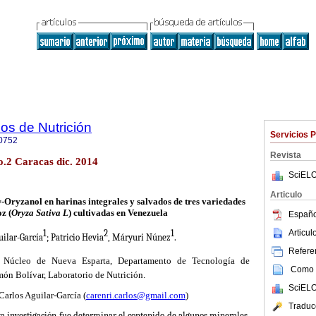
os de Nutrición
Servicios 
0752
Revista
o.2 Caracas dic. 2014
SciELO
Articulo
γ
-Oryzanol en harinas integrales y salvados de tres variedades
z (
Oryza Sativa L
) cultivadas en Venezuela
Españo
Articu
1
2
1
uilar-García
; Patricio Hevia
, Máryuri Núnez
.
Referen
 Núcleo de Nueva Esparta, Departamento de Tecnología de
Como c
ón Bolívar, Laboratorio de Nutrición.
SciELO
Carlos Aguilar-García (
carenri.carlos@gmail.com
)
Traduc
ta investigación fue determinar el contenido de algunos minerales,