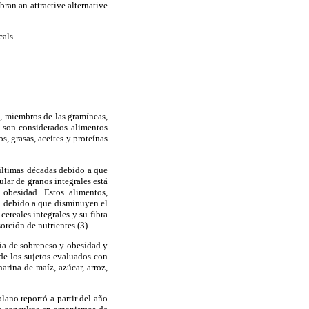
ran an attractive alternative
als.
s, miembros de las gramíneas,
, son considerados alimentos
, grasas, aceites y proteínas
últimas décadas debido a que
ar de granos integrales está
 obesidad. Estos alimentos,
ud debido a que disminuyen el
cereales integrales y su fibra
orción de nutrientes (3).
cia de sobrepeso y obesidad y
de los sujetos evaluados con
arina de maíz, azúcar, arroz,
lano reportó a partir del año