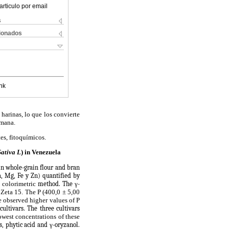
articulo por email
s
cionados
nk
harinas, lo que los convierte
umana.
es, fitoquímicos.
Sativa L
) in Venezuela
in whole-grain flour and bran
, Mg, Fe y Zn) quantified by
 colorimetric
method. The
γ
-
r Zeta 15. The P (400,0 ± 5,00
e observed higher values of P
cultivars. The three cultivars
owest concentrations of these
s, phytic acid and
γ
-oryzanol.