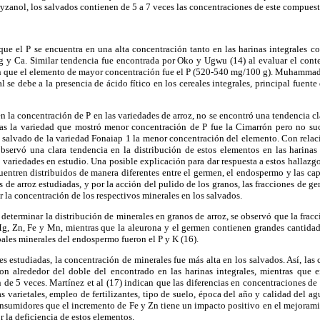
ryzanol, los salvados contienen de 5 a 7 veces las concentraciones de este compuest
ue el P se encuentra en una alta concentración tanto en las harinas integrales c
 y Ca. Similar tendencia fue encontrada por Oko y Ugwu (14) al evaluar el cont
on que el elemento de mayor concentración fue el P (520-540 mg/100 g). Muhammad e
 se debe a la presencia de ácido fítico en los cereales integrales, principal fuente
n la concentración de P en las variedades de arroz, no se encontró una tendencia cl
nas la variedad que mostró menor concentración de P fue la Cimarrón pero no suc
salvado de la variedad Fonaiap 1 la menor concentración del elemento. Con relaci
servó una clara tendencia en la distribución de estos elementos en las harinas 
 variedades en estudio. Una posible explicación para dar respuesta a estos hallazgos
uentren distribuidos de manera diferentes entre el germen, el endospermo y las ca
s de arroz estudiadas, y por la acción del pulido de los granos, las fracciones de
 la concentración de los respectivos minerales en los salvados.
 determinar la distribución de minerales en granos de arroz, se observó que la fracc
 Mg, Zn, Fe y Mn, mientras que la aleurona y el germen contienen grandes cantida
ipales minerales del endospermo fueron el P y K (16).
es estudiadas, la concentración de minerales fue más alta en los salvados. Así, la
on alrededor del doble del encontrado en las harinas integrales, mientras que e
n de 5 veces. Martínez et al (17) indican que las diferencias en concentraciones de
ias varietales, empleo de fertilizantes, tipo de suelo, época del año y calidad del a
nsumidores que el incremento de Fe y Zn tiene un impacto positivo en el mejorami
r la deficiencia de estos elementos.