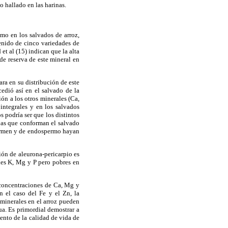
o hallado en las harinas.
omo en los salvados de arroz,
enido de cinco variedades de
t al (15) indican que la alta
 de reserva de este mineral en
ara en su distribución de este
edió así en el salvado de la
ón a los otros minerales (Ca,
integrales y en los salvados
 podría ser que los distintos
pas que conforman el salvado
 germen y de endospermo hayan
ión de aleurona-pericarpio es
des K, Mg y P pero pobres en
s concentraciones de Ca, Mg y
n el caso del Fe y el Zn, la
 minerales en el arroz pueden
gua. Es primordial demostrar a
ento de la calidad de vida de