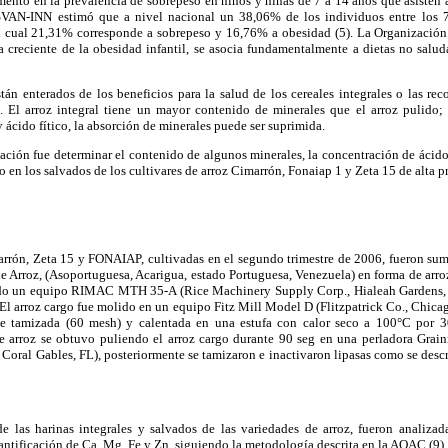
mento en la prevalencia de sobrepeso en niños y niñas de 7 a 14 años que asisten 
ISVAN-INN estimó que a nivel nacional un 38,06% de los individuos entre los 
el cual 21,31% corresponde a sobrepeso y 16,76% a obesidad (5). La Organizació
 creciente de la obesidad infantil, se asocia fundamentalmente a dietas no salud
n enterados de los beneficios para la salud de los cereales integrales o las re
 El arroz integral tiene un mayor contenido de minerales que el arroz pulido;
y ácido fítico, la absorción de minerales puede ser suprimida.
gación fue determinar el contenido de algunos minerales, la concentración de ácido 
mo en los salvados de los cultivares de arroz Cimarrón, Fonaiap 1 y Zeta 15 de alta
arrón, Zeta 15 y FONAIAP, cultivadas en el segundo trimestre de 2006, fueron sum
 Arroz, (Asoportuguesa, Acarigua, estado Portuguesa, Venezuela) en forma de arroz
do un equipo
RIMAC MTH 35-A (Rice Machinery Supply Corp.,
Hialeah Gardens, 
. El arroz cargo fue molido en un
equipo Fitz Mill Model D (Flitzpatrick Co., Chica
fue tamizada (60 mesh) y calentada en una estufa con calor seco a 100°C por 3
de arroz se obtuvo puliendo el arroz cargo durante 90 seg en una perladora Gra
 Coral Gables,
FL), posteriormente se tamizaron e inactivaron lipasas como se descri
de las harinas integrales y salvados de las variedades de arroz, fueron analizad
antificación de Ca, Mg, Fe y Zn, siguiendo la metodología descrita en la AOAC (9), y