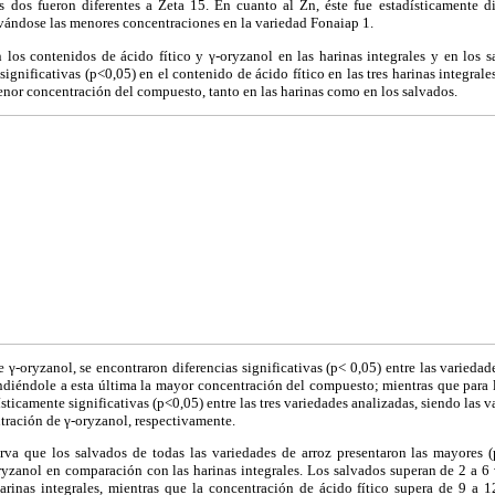
as dos fueron diferentes a Zeta 15. En cuanto al Zn, éste fue estadísticamente di
vándose las menores concentraciones en la variedad Fonaiap 1.
 los contenidos de ácido fítico y γ-oryzanol en las harinas integrales y en los s
significativas (p<0,05) en el contenido de ácido fítico en las tres harinas integrale
nor concentración del compuesto, tanto en las harinas como en los salvados.
 γ-oryzanol, se encontraron diferencias significativas (p< 0,05) entre las varied
ndiéndole a esta última la mayor concentración del compuesto; mientras que para l
sticamente significativas (p<0,05) entre las tres variedades analizadas, siendo las
tración de γ-oryzanol, respectivamente.
rva que los salvados de todas las variedades de arroz presentaron las mayores 
oryzanol en comparación con las harinas integrales. Los salvados superan de 2 a 6
harinas integrales, mientras que la concentración de ácido fítico supera de 9 a 1