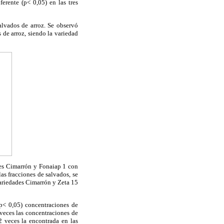
ferente (p< 0,05) en las tres
alvados de arroz. Se observó
s de arroz, siendo la variedad
ades Cimarrón y Fonaiap 1 con
as fracciones de salvados, se
 variedades Cimarrón y Zeta 15
(p< 0,05) concentraciones de
 veces las concentraciones de
2 veces la encontrada en las