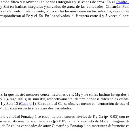
ácido fítico y γ-oryzanol en harinas integrales y salvados de arroz. En el
Cuadro 
 y Zn) en harinas integrales y salvados de arroz de las variedades: Cimarrón, Fo
 es el elemento predominante, tanto en las harinas como en los salvados, seguido 
espondieron al Fe y el Zn. En los salvados, el P supera entre 4 y 5 veces el con
.
roz, la que mostró menores concentraciones de P, Mg y Fe en las harinas integrales 
y 1,4 mg/ 100 g de muestra, respectivamente, determinándose diferencias estadís
 1 y Zeta 15 (
Cuadro 1
). En cuanto al Ca, se observa menor concentración de este 
< 0,05) con respecto a las otras dos variedades.
en la variedad Fonaiap 1 se encontraron menores niveles de P y Ca (p< 0,05) con r
as estadísticamente significativas (p> 0,05) en el contenido de Mg en ninguna de 
n de Fe en las variedades de arroz Cimarrón y Fonaiap 1 no mostraron diferencias es