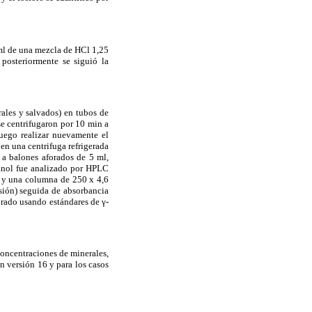
 ml de una mezcla de HCl 1,25
osteriormente se siguió la
rales y salvados) en tubos de
se centrifugaron por 10 min a
luego realizar nuevamente el
en una centrifuga refrigerada
 a balones aforados de 5 ml,
zanol fue analizado por HPLC
a y una columna de 250 x 4,6
sión) seguida de absorbancia
rado usando estándares de γ-
concentraciones de minerales,
ón versión 16 y para los casos