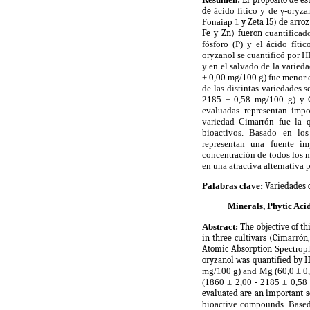
de
ácido fítico y de γ-oryzan
Fonaiap 1
y Zeta 15) de arroz
Fe y Zn) fueron
cuantificado
fósforo (P) y el ácido fíti
oryzanol se cuantificó por H
y en el salvado de la varied
± 0,00 mg/100 g) fue menor e
de las distintas variedades 
2185 ± 0,58 mg/100 g) y C
evaluadas representan impo
variedad Cimarrón fue la 
bioactivos. Basado en los 
representan una fuente im
concentración de todos los m
en una atractiva alternativa
Palabras clave:
Variedades d
Minerals, Phytic Aci
Abstract:
The objective of t
in three cultivars (Cimarrón,
Atomic Absorption
Spectroph
oryzanol was quantified by H
mg/100 g) and Mg (60,0 ± 0,0
(1860 ± 2,00 - 2185 ± 0,58 
evaluated are an important s
bioactive compounds. Based