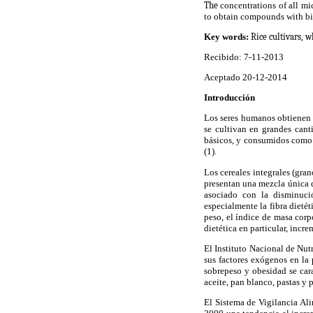
The
concentrations of all mi
to obtain compounds with bio
Key words:
Rice cultivars, w
Recibido: 7-11-2013
Aceptado 20-12-2014
Introducción
Los seres humanos obtienen l
se cultivan en grandes cant
básicos, y consumidos como g
(1).
Los cereales integrales (gr
presentan una mezcla única 
asociado con la disminució
especialmente la fibra dieté
peso, el índice de masa corpo
dietética en particular, incr
El Instituto Nacional de Nut
sus factores exógenos en la
sobrepeso y obesidad se cara
aceite, pan blanco, pastas y 
El Sistema de Vigilancia Ali