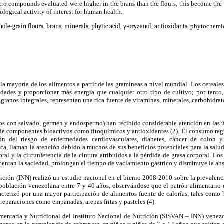
cro compounds evaluated were higher in the brans than the flours, this become the b
logical activity of interest for human health.
hole-grain flours, brans, minerals, phytic acid,
γ
-oryzanol, antioxidants,
phytochemic
a mayoría de los alimentos a partir de las gramíneas a nivel mundial. Los cereale
idades y proporcionar más energía que cualquier otro tipo de cultivo; por tanto
ranos integrales, representan una rica fuente de vitaminas, minerales, carbohidratos
anos con salvado, germen y endospermo) han recibido considerable atención en las 
de componentes bioactivos como fitoquímicos y antioxidantes (2). El consumo regul
n del riesgo de enfermedades cardiovasculares, diabetes, cáncer de colon y
tica, llaman la atención debido a muchos de sus beneficios potenciales para la sal
ral y la circunferencia de la cintura atribuidos a la pérdida de grasa corporal. Los 
ementan la saciedad, prolongan el tiempo de vaciamiento gástrico y disminuye la abs
rición (INN) realizó un estudio nacional en el bienio 2008-2010 sobre la prevalen
 población venezolana entre 7 y 40 años, observándose que el patrón alimentario 
cterizó por una mayor participación de alimentos fuente de calorías, tales como h
preparaciones como empanadas, arepas fritas y pasteles (4).
mentaria y Nutricional del Instituto Nacional de Nutrición (SISVAN – INN) venezo