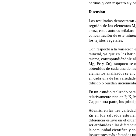
harinas, y con respecto a γ-o
Discusión
Los resultados demostraron q
seguido de los elementos Mg
arroz; estos autores señalar
concentración de este mineral
los tejidos vegetales.
Con respecto a la variación e
mineral, ya que en las hari
misma, correspondiéndole al 
Mg, Fe y Zn), tampoco se ob
obtenidos de cada una de las
elementos analizados se enc
en cada una de las variedade
diluido o puedan incrementar
En un estudio realizado para
relativamente rica en P, K,
Ca; por otra parte, los princ
Además, en las tres variedad
Zn en los salvados estuvier
diferencia estuvo en el orde
ser atribuidas a las diferenc
la comunidad científica y co
los sectores más afectados po