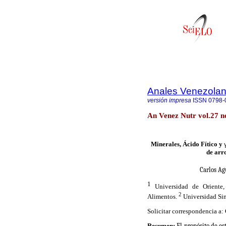
Anales Venezolan
versión impresa
ISSN
0798-
An Venez Nutr vol.27 n
Minerales, Ácido Fítico y
de arro
Carlos Ag
1
Universidad de Oriente,
2
Alimentos.
Universidad Sim
Solicitar correspondencia a: 
Resumen:
El propósito de es