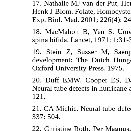
17. Nathalie MJ van der Put, He
Henk J Blom. Folate, Homocystei
Exp. Biol. Med. 2001; 226(4): 2
18. MacMahon B, Yen S. Unrec
spina bifida. Lancet, 1971; 1:31-
19. Stein Z, Susser M, Saen
development: The Dutch Hung
Oxford University Press, 1975.
20. Duff EMW, Cooper ES, Da
Neural tube defects in hurricane
121.
21. CA Michie. Neural tube defec
337: 504.
22. Christine Roth, Per Magnus,