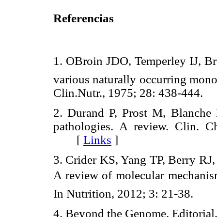
Referencias
1. OBroin JDO, Temperley IJ, Bro
various naturally occurring monog
Clin.Nutr., 1975; 28: 438-44
2. Durand P, Prost M, Blanche D
pathologies. A review. Clin. 
[
Links
]
3. Crider KS, Yang TP, Berry RJ
A review of molecular mechanisms
In Nutrition, 2012; 3: 21-38.
4. Beyond the Genome. Editorial