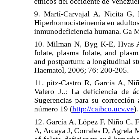
étnicos del occidente de Venezue
9. Martí-Carvajal A, Nicita G,
Hiperhomocisteinemia en adultos 
inmunodeficiencia humana. Ga M
10. Milman N, Byg K-E, Hvas A-
folate, plasma folate, and pla
and postpartum: a longitudinal 
Haematol, 2006; 76: 200-205.
11. pitz-Castro R, García A, Ni
Valero J..: La deficiencia de á
Sugerencias para su corrección 
número 19 (
http://caibco.ucv.ve
).
12. García A, López F, Niño C, 
A, Arcaya J, Corrales D, Agrela 