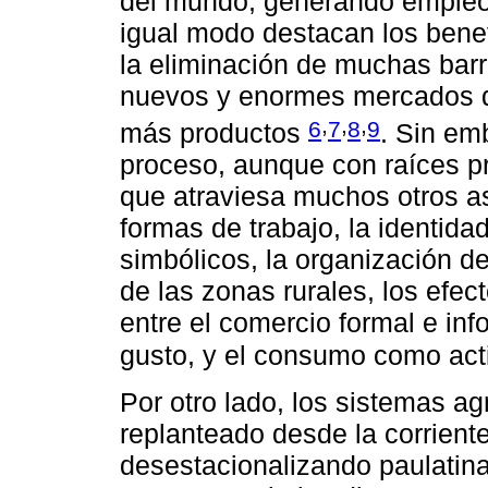
del mundo, generando empleos
igual modo destacan los benef
la eliminación de muchas barr
nuevos y enormes mercados 
,
,
,
6
7
8
9
más productos
. Sin em
proceso, aunque con raíces p
que atraviesa muchos otros as
formas de trabajo, la identida
simbólicos, la organización d
de las zonas rurales, los efec
entre el comercio formal e inf
gusto, y el consumo como act
Por otro lado, los sistemas a
replanteado desde la corrient
desestacionalizando paulatina