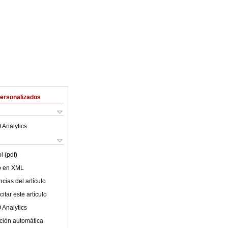
Personalizados
 Analytics
l (pdf)
lo en XML
cias del artículo
itar este artículo
 Analytics
ción automática