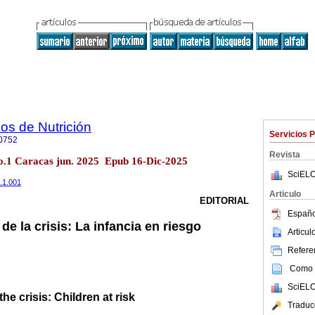
os de Nutrición
Servicios 
0752
Revista
o.1 Caracas jun. 2025 Epub 16-Dic-2025
SciELO
8.1.001
Articulo
EDITORIAL
Españo
de la crisis: La infancia en riesgo
Articu
Referen
Como c
SciELO
the crisis: Children at risk
Traduc