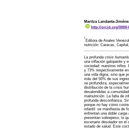
Maritza Landaeta-Jiméne
http://orcid.org/0000
1
Editora de Anales Venezol
nutrición: Caracas, Capital
La profunda
crisis humanit
una inflación galopante y 
sociedad: nuestros niños. 
y 73% respectivamente en 
una vida digna, sino que p
más del 50% de sus ingres
se profundiza, especialme
distribución de la crisis h
desatendidas a comunidade
malnutrición
. La falta de i
profunda desconfianza. Sin
porque no hay cómo costea
infantil
. se manifiesta de f
enfrentan una
doble carga 
presentan sobrepeso, lo qu
escenario desolador en el 
estado de salud. Este coct