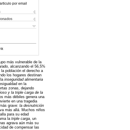
articulo por email
s
cionados
nk
rupo más vulnerable de la
rado, alcanzando el 56,5%
la población el derecho a
ando los hogares destinan
 la
inseguridad alimentaria
esigualdad en la
iertas zonas, dejando
oso y la triple carga de la
 los más débiles genera una
vierte en una tragedia
 más grave:
la desnutrición
o va más allá. Muchos niños
talla para su edad
suma la
triple carga
, un
minas agrava aún más su
pacidad de compensar las