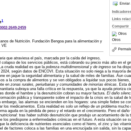
Enviar 
Indicadore
Links rela
1
z
Compartir
-0002-2649-2459
Otros
Otros
anos de Nutrición. Fundación Bengoa para la alimentación y
, VE
Permali
aria
que atraviesa el país, marcada por la caída del ingreso,
el colapso de los servicios públicos, está cobrando su precio más alto en el g
La cruda realidad es que la
pobreza multidimensional y de ingreso
se ha dispa
2024, según datos de ENCOVI. Esta situación no solo niega a la mayoría de 
one en jaque la seguridad alimentaria y la salud de miles de familias. Aun cu
os a la compra de alimentos y se ven obligados a liquidar sus pocos bienes,
nte en
zonas rurales, periurbanas y comunidades de minorías étnicas
. Esta d
umanitaria subraya una falla crítica en la respuesta, ya que la ayuda prioriza c
s donde el hambre y la desnutrición cobran su mayor factura.
El daño silenci
nformación pública y transparente sobre el impacto de la crisis en la salud de
 embargo, las alarmas se encienden en los hogares: una simple fiebre se con
r los medicamentos. Esta realidad es solo un reflejo de un problema mucho
orma aguda en la pérdida de peso y el retardo en el crecimiento. Pero el dañ
nutricional
: tras haber sufrido desnutrición que produjo un acortamiento de la 
e los predispone a enfermedades crónicas en el futuro. A esta situación se 
que la deficiencia de nutrientes esenciales como el hierro, el zinc y las vita
el de factores coloca a las familias en una encrucijada sin salida, sin la ca