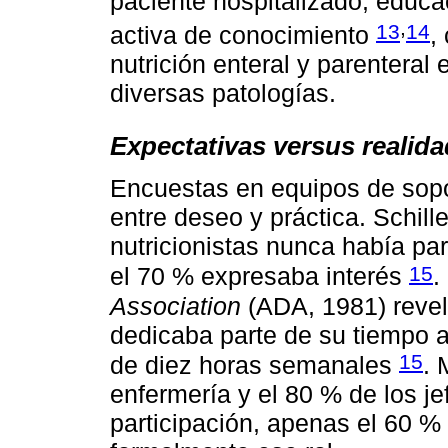
paciente hospitalizado, educac
,
13
14
activa de conocimiento
,
nutrición enteral y parenteral
diversas patologías.
Expectativas versus realida
Encuestas en equipos de sopo
entre deseo y práctica. Schill
nutricionistas nunca había pa
15
el 70 % expresaba interés
.
Association
(ADA, 1981) revel
dedicaba parte de su tiempo a
15
de diez horas semanales
. 
enfermería y el 80 % de los 
participación, apenas el 60 %