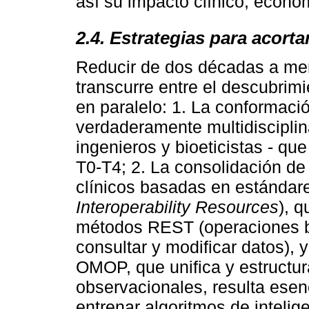
así su impacto clínico, económ
2.4. Estrategias para acort
Reducir de dos décadas a men
transcurre entre el descubrimie
en paralelo: 1. La conformac
verdaderamente multidisciplina
ingenieros y bioeticistas - qu
T0-T4; 2. La consolidación de
clínicos basadas en estándar
Interoperability Resources
), 
métodos REST (operaciones b
consultar y modificar datos),
OMOP, que unifica y estructur
observacionales, resulta esen
entrenar algoritmos de intelige