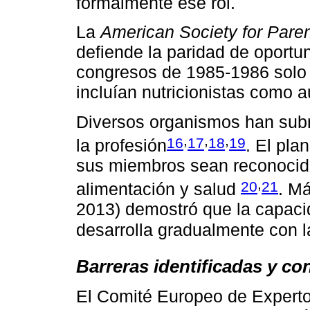
formalmente ese rol.
La
American Society for Parent
defiende la paridad de oportu
congresos de 1985-1986 solo 
incluían nutricionistas como a
Diversos organismos han subr
,
,
,
16
17
18
19
la profesión
. El pla
sus miembros sean reconocid
,
20
21
alimentación y salud
. M
2013) demostró que la capacid
desarrolla gradualmente con 
Barreras identificadas y c
El Comité Europeo de Experto