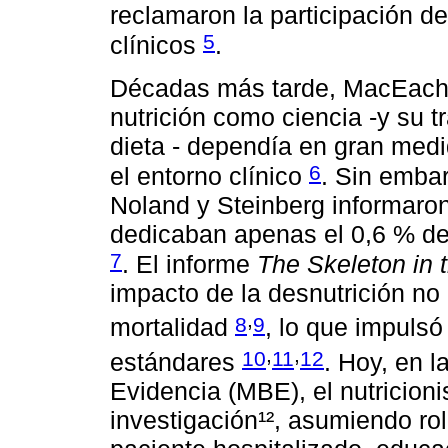
reclamaron la participación de
5
clínicos
.
Décadas más tarde, MacEachan
nutrición como ciencia -y su t
dieta - dependía en gran medi
6
el entorno clínico
. Sin embar
Noland y Steinberg informaron
dedicaban apenas el 0,6 % de 
7
. El informe
The Skeleton in 
impacto de la desnutrición no
,
8
9
mortalidad
, lo que impulsó
,
,
10
11
12
estándares
. Hoy, en l
Evidencia (MBE), el nutricion
investigación¹², asumiendo ro