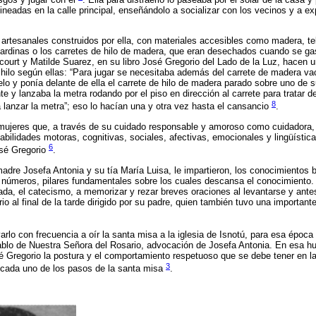
neadas en la calle principal, enseñándolo a socializar con los vecinos y a ex
 artesanales construidos por ella, con materiales accesibles como madera, tel
ardinas o los carretes de hilo de madera, que eran desechados cuando se gast
ourt y Matilde Suarez, en su libro José Gregorio del Lado de la Luz, hacen u
 hilo según ellas: “Para jugar se necesitaba además del carrete de madera vac
lo y ponía delante de ella el carrete de hilo de madera parado sobre uno de
e y lanzaba la metra rodando por el piso en dirección al carrete para tratar 
8
lanzar la metra”; eso lo hacían una y otra vez hasta el cansancio
.
 mujeres que, a través de su cuidado responsable y amoroso como cuidadora, 
abilidades motoras, cognitivas, sociales, afectivas, emocionales y lingüístic
6
osé Gregorio
.
re Josefa Antonia y su tía María Luisa, le impartieron, los conocimientos bá
os números, pilares fundamentales sobre los cuales descansa el conocimiento.
ada, el catecismo, a memorizar y rezar breves oraciones al levantarse y ante
rio al final de la tarde dirigido por su padre, quien también tuvo una important
rlo con frecuencia a oír la santa misa a la iglesia de Isnotú, para esa época 
blo de Nuestra Señora del Rosario, advocación de Josefa Antonia. En esa hum
 Gregorio la postura y el comportamiento respetuoso que se debe tener en la ig
3
e cada uno de los pasos de la santa misa
.