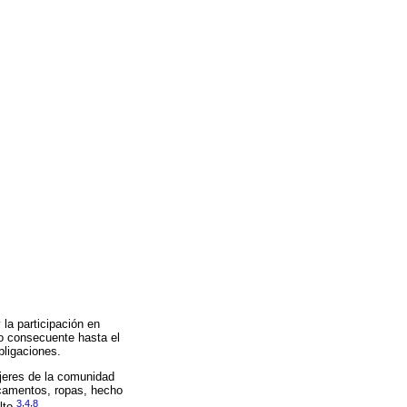
la participación en
ano consecuente hasta el
bligaciones.
ujeres de la comunidad
icamentos, ropas, hecho
3
,
4
,
8