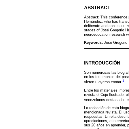
ABSTRACT
Abstract: This conference 
Hernández, who has transce
deliberate and conscious re
stages of José Gregorio He
neuroeducation research wo
Keywords:
José Gregorio 
INTRODUCCIÓN
Son numerosas las biograf
en los testimonios del pas
1
vieron u oyeron contar
.
Entre los materiales impre
revista el Cojo Ilustrado,
venezolanos destacados e
La redacción de esta biogr
mencionada revista. Él usó
respuestas. En ella descri
apreciaciones, e interpret
sus 26 años en aprender,