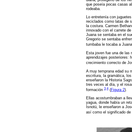
que poseía pocas casas ali
rodeaba.
Lo entretenía con juguetes
reciclados como latas de s
la costura. Carmen Bethanc
innovado con el carrete de
Juana se sentaba en el sue
Gregorio se sentaba enfrent
tumbaba le tocaba a Juana 
Esta joven fue una de las
aprendizajes posteriores: h
crecimiento correcto de J
A muy temprana edad su mad
escritura, la gramática, l
enseñaron la Historia Sagr
tres veces al día, y el rosa
3
.
4
formación
(
Figura 2
).
Ellas acostumbraban a lleva
yagua, donde había un reta
Isnotú, le enseñaron a José
así como el significado d