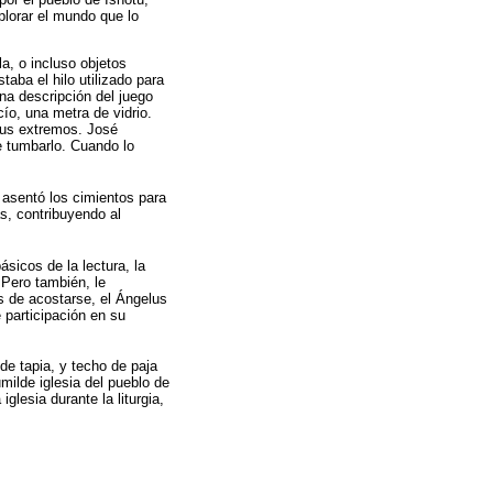
plorar el mundo que lo
a, o incluso objetos
aba el hilo utilizado para
na descripción del juego
ío, una metra de vidrio.
 sus extremos. José
de tumbarlo. Cuando lo
asentó los cimientos para
as, contribuyendo al
sicos de la lectura, la
 Pero también, le
s de acostarse, el Ángelus
e participación en su
de tapia, y techo de paja
ilde iglesia del pueblo de
lesia durante la liturgia,