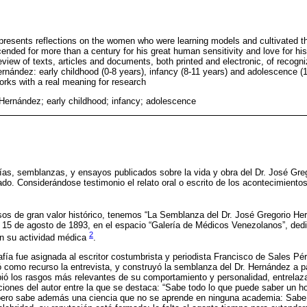
presents reflections on the women who were learning models and cultivated t
nded for more than a century for his great human sensitivity and love for his 
view of texts, articles and documents, both printed and electronic, of recogniz
rnández: early childhood (0-8 years), infancy (8-11 years) and adolescence (
rks with a real meaning for research
Hernández; early childhood; infancy; adolescence
ías, semblanzas, y ensayos publicados sobre la vida y obra del Dr. José Gre
ado. Considerándose testimonio el relato oral o escrito de los acontecimiento
sos de gran valor histórico, tenemos “La Semblanza del Dr. José Gregorio Her
 el 15 de agosto de 1893, en el espacio “Galería de Médicos Venezolanos”, ded
2
n su actividad médica
.
afía fue asignada al escritor costumbrista y periodista Francisco de Sales Pér
 como recurso la entrevista, y construyó la semblanza del Dr. Hernández a pa
bió los rasgos más relevantes de su comportamiento y personalidad, entrelaz
aciones del autor entre la que se destaca: “Sabe todo lo que puede saber un
 pero sabe además una ciencia que no se aprende en ninguna academia: Sab