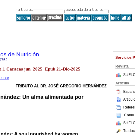
os de Nutrición
Servicios 
0752
Revista
o.1 Caracas jun. 2025 Epub 21-Dic-2025
SciELO
8.1.008
Articulo
TRIBUTO AL DR. JOSÉ GREGORIO HERNÁNDEZ
Españo
rnández: Un alma alimentada por
Articu
Referen
Como c
SciELO
Traduc
ández: A soul nourished by women.