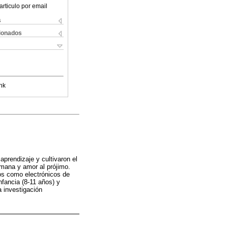
articulo por email
s
cionados
nk
prendizaje y cultivaron el
umana y amor al prójimo.
os como electrónicos de
nfancia (8-11 años) y
a investigación