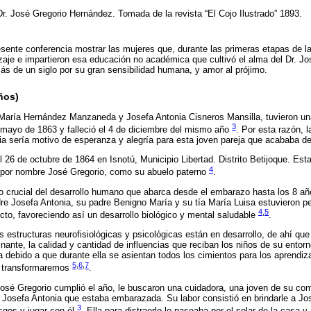
 Dr. José Gregorio Hernández. Tomada de la revista “El Cojo Ilustrado” 1893.
resente conferencia mostrar las mujeres que, durante las primeras etapas de l
aje e impartieron esa educación no académica que cultivó el alma del Dr. J
ás de un siglo por su gran sensibilidad humana, y amor al prójimo.
ños)
María Hernández Manzaneda y Josefa Antonia Cisneros Mansilla, tuvieron una
3
e mayo de 1863 y falleció el 4 de diciembre del mismo año
. Por esta razón, 
 sería motivo de esperanza y alegría para esta joven pareja que acababa de
26 de octubre de 1864 en Isnotú, Municipio Libertad. Distrito Betijoque. Esta
4
n por nombre José Gregorio, como su abuelo paterno
.
do crucial del desarrollo humano que abarca desde el embarazo hasta los 8 año
re Josefa Antonia, su padre Benigno María y su tía María Luisa estuvieron p
4
,
5
ecto, favoreciendo así un desarrollo biológico y mental saludable
.
s estructuras neurofisiológicas y psicológicas están en desarrollo, de ahí que
nante, la calidad y cantidad de influencias que reciban los niños de su entorn
va debido a que durante ella se asientan todos los cimientos para los aprendiz
5
,
6
,
7
s transformaremos
.
sé Gregorio cumplió el año, le buscaron una cuidadora, una joven de su co
a Josefa Antonia que estaba embarazada. Su labor consistió en brindarle a Jo
3
esgos y jugar con él
. Ella para distraerlo lo paseaba por el solar de la casa y