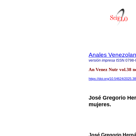
Anales Venezolan
versión impresa
ISSN
0798-
An Venez Nutr vol.38 n
https://doi.org/10.54624/2025.3
José Gregorio He
mujeres.
José Gregorio Hern