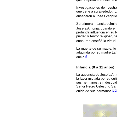
que despertó en aquel niño
Investigaciones demuestran
que tiene a su alrededor. E
enseñaron a José Gregorio 
Su primera infancia culmin
Josefa Antonia, cuando él
profunda influencia en su 
piedad y fervor religioso, 
cuna, me enseñó la virtud,
La muerte de su madre, lo l
adquirida por su madre La 
3
duelo
.
Infancia (8 a 11 años)
La ausencia de Josefa Anto
la labor iniciada por su cu
sus hermanos, sin descuida
Señor Pedro Celestino Sánc
8
,
9
cuido de sus hermanos