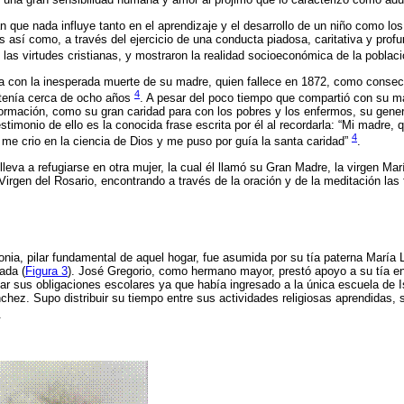
 una gran sensibilidad humana y amor al prójimo que lo caracterizó como ad
 que nada influye tanto en el aprendizaje y el desarrollo de un niño como los
s así como, a través del ejercicio de una conducta piadosa, caritativa y prof
las virtudes cristianas, y mostraron la realidad socioeconómica de la poblac
a con la inesperada muerte de su madre, quien fallece en 1872, como consecu
4
 tenía cerca de ocho años
. A pesar del poco tiempo que compartió con su ma
formación, como su gran caridad para con los pobres y los enfermos, su gene
testimonio de ello es la conocida frase escrita por él al recordarla: “Mi madre
4
 me crio en la ciencia de Dios y me puso por guía la santa caridad”
.
leva a refugiarse en otra mujer, la cual él llamó su Gran Madre, la virgen Ma
Virgen del Rosario, encontrando a través de la oración y de la meditación las
nia, pilar fundamental de aquel hogar, fue asumida por su tía paterna María 
ñada (
Figura 3
). José Gregorio, como hermano mayor, prestó apoyo a su tía en 
r sus obligaciones escolares ya que había ingresado a la única escuela de I
hez. Supo distribuir su tiempo entre sus actividades religiosas aprendidas, 
.