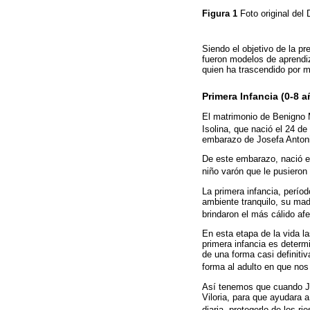
Figura 1
Foto original del
Siendo el objetivo de la p
fueron modelos de aprendiz
quien ha trascendido por m
Primera Infancia (0-8 a
El matrimonio de Benigno 
Isolina, que nació el 24 d
embarazo de Josefa Antonia
De este embarazo, nació el 
niño varón que le pusiero
La primera infancia, perío
ambiente tranquilo, su mad
brindaron el más cálido af
En esta etapa de la vida la
primera infancia es determi
de una forma casi definiti
forma al adulto en que no
Así tenemos que cuando Jo
Viloria, para que ayudara 
diaria, protegerlo de los ri