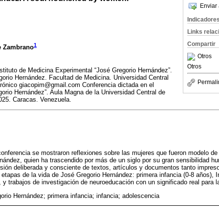
Enviar 
Indicadore
Links rela
Compartir
1
de Zambrano
Otros
Otros
nstituto de Medicina Experimental “José Gregorio Hernández”.
gorio Hernández. Facultad de Medicina. Universidad Central
Permali
trónico giacopim@gmail.com Conferencia dictada en el
gorio Hernández”. Aula Magna de la Universidad Central de
2025. Caracas. Venezuela.
nferencia se mostraron reflexiones sobre las mujeres que fueron modelo de a
ández, quien ha trascendido por más de un siglo por su gran sensibilidad h
sión deliberada y consciente de textos, artículos y documentos tanto impres
 etapas de la vida de José Gregorio Hernández: primera infancia (0-8 años), I
 y trabajos de investigación de neuroeducación con un significado real para l
orio Hernández; primera infancia; infancia; adolescencia