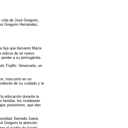
a vida de José Gregorio,
osé Gregorio Hernández,
 hija que llamaron María
la noticia de un nuevo
 perder a su primogénita.
do Trujillo. Venezuela, un
s, trascurrió en un
endiente de su cuidado y le
 la educación durante la
o familiar, los moldearán
ajes posteriores, que dan
munidad, llamada Juana
sé Gregorio la atención
 por el pueblo de Isnotú,