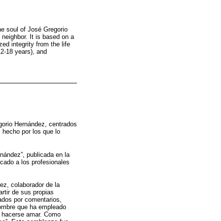
he soul of José Gregorio
neighbor. It is based on a
ed integrity from the life
12-18 years), and
gorio Hernández, centrados
s hecho por los que lo
nández”, publicada en la
icado a los profesionales
ez, colaborador de la
rtir de sus propias
ados por comentarios,
 hombre que ha empleado
e hacerse amar. Como