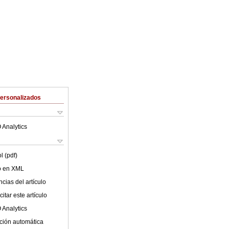
Personalizados
 Analytics
l (pdf)
lo en XML
cias del artículo
itar este artículo
 Analytics
ción automática