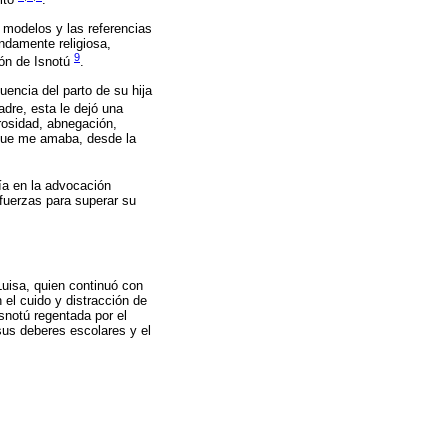
ulto
.
 modelos y las referencias
undamente religiosa,
9
ión de Isnotú
.
encia del parto de su hija
dre, esta le dejó una
rosidad, abnegación,
, que me amaba, desde la
ría en la advocación
 fuerzas para superar su
Luisa, quien continuó con
el cuido y distracción de
snotú regentada por el
sus deberes escolares y el