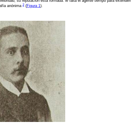
elebridad, su reputación está formada: le falta el agente tiempo para extende
2
afía anónima
(
Figura 1
).