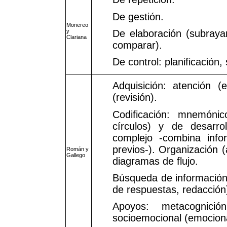
De gestión.
Monereo
y
De elaboración (subrayar
Clariana
comparar).
De control: planificación,
Adquisición: atención (e
(revisión).
Codificación: mnemónic
círculos) y de desarro
complejo -combina info
previos-). Organización 
Román y
Gallego
diagramas de flujo.
Búsqueda de información 
de respuestas, redacción
Apoyos: metacognició
socioemocional (emocional