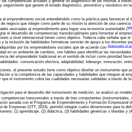
r las competencias actuales y generar un diagnóstico de las mismas a travé
 seguimiento que genere el estado diagnóstico, preventivo y resolutivo en la 
a al emprendimiento social entendiéndolo como la práctica para favorecer el 
 de negocio que integre como parte de su misión la atención de una carencia 
Vel
idades asociadas al emprendimiento para lograr una economía sustentable (
grar el desarrollo de competencias transdisciplinares para fomentar el empren
ciones a nivel internacional tienen como objetivo. Todavía cabe señalar que el 
 la inclusión de habilidades formativas servirán de apoyo a los docentes p
Shapovalov
et al
 adquiridas por los emprendedores sociales que de acuerdo con
dad en un ambiente de cambios, son hábiles para identificar las necesidades 
encia del emprendedor tradicional en el sentido de incluir como prioridad favor
bilidades: comunicación efectiva, adaptabilidad, liderazgo, innovación, entre
aciones, el presente estudio tiene como objetivo diseñar un instrumento que p
ación a la competencia de las capacidades y habilidades que integran al emp
y que el instrumento cubra las cualidades necesarias validadas a través de la
tigación para el desarrollo del instrumento de medición, se analizó un model
 competencias transversales a través de tres componentes (instrumentales, i
mación aunada con el Programa de Emprendimiento y Formación Empresarial de
d de Empresas (UTT, 2024), permitió integrar cuatro dimensiones para la defin
manera: (1) aprendizaje, (2) didáctica, (3) habilidades genéricas o blandas y 