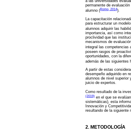
a las universidades evalua
permanente de evaluación y
Romo, 2014
alumno (
).
La capacitación relacionad
para estructurar un modelo
alumnos adquirir las habil
importancia, así como inte
proclividad que las institu
mecanismos de evaluación y
integral las competencias
poseen rasgos de proactivi
oportunidades, con la difer
además de las siguientes ha
A partir de estas consider
desempeño adquirido en rel
alumnos de nivel superior 
juicio de expertos.
Como resultado de la inves
(2019)
en el que se evalúan
sistemáticas), esta infor
Innovación y Competitivida
resultando de la siguiente 
2. METODOLOGÍA