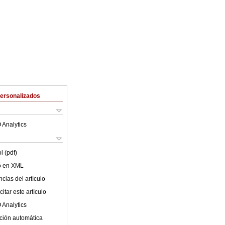
Personalizados
 Analytics
l (pdf)
lo en XML
cias del artículo
itar este artículo
 Analytics
ción automática