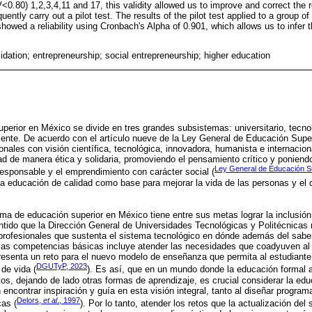
V<0.80) 1,2,3,4,11 and 17, this validity allowed us to improve and correct the
uently carry out a pilot test. The results of the pilot test applied to a group 
showed a reliability using Cronbach's Alpha of 0.901, which allows us to infer t
idation; entrepreneurship; social entrepreneurship; higher education
perior en México se divide en tres grandes subsistemas: universitario, tecno
ente. De acuerdo con el artículo nueve de la Ley General de Educación Supe
onales con visión científica, tecnológica, innovadora, humanista e internacio
 de manera ética y solidaria, promoviendo el pensamiento crítico y poniendo
Ley General de Educación Su
responsable y el emprendimiento con carácter social (
na educación de calidad como base para mejorar la vida de las personas y el d
ema de educación superior en México tiene entre sus metas lograr la inclusión
ntido que la Dirección General de Universidades Tecnológicas y Politécnicas re
rofesionales que sustenta el sistema tecnológico en dónde además del saber,
re las competencias básicas incluye atender las necesidades que coadyuven al 
esenta un reto para el nuevo modelo de enseñanza que permita al estudiante 
DGUTyP, 2023
de vida (
). Es así, que en un mundo donde la educación formal 
os, dejando de lado otras formas de aprendizaje, es crucial considerar la edu
encontrar inspiración y guía en esta visión integral, tanto al diseñar progra
Delors,
et al
., 1997
as (
). Por lo tanto, atender los retos que la actualización de