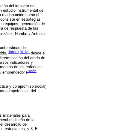
ción del impacto del
n estudio instrumental de
o o adaptación como el
 consiste en estrategias
 en equipos, generación de
ora de respuesta de las
onzález, Nambo y Antonio,
acterísticas del
Tobón (2013b)
tido,
desde el
determinación del grado de
ersos indicadores y
ementos de los enfoques
Tobón,
tu emprendedor (
áctica y compromiso social)
 las competencias del
os materiales para
neral el diseño de la
el desarrollo de
os estudiantes; y 3. El