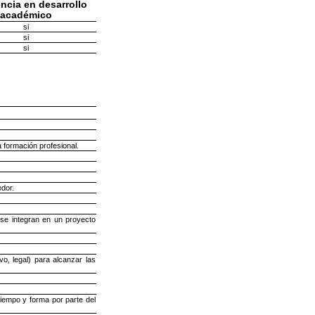
ncia en desarrollo
académico
si
si
si
 formación profesional.
dor.
 se integran en un proyecto
o, legal) para alcanzar las
tiempo y forma por parte del