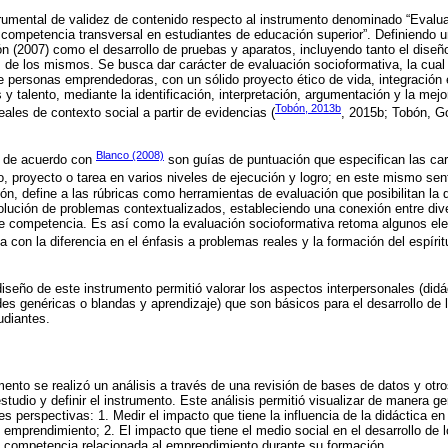
trumental de validez de contenido respecto al instrumento denominado “Evalua
ompetencia transversal en estudiantes de educación superior”. Definiendo u
 (2007) como el desarrollo de pruebas y aparatos, incluyendo tanto el diseñ
s de los mismos. Se busca dar carácter de evaluación socioformativa, la cual
 personas emprendedoras, con un sólido proyecto ético de vida, integración
y talento, mediante la identificación, interpretación, argumentación y la mej
Tobón, 2013b
ales de contexto social a partir de evidencias (
, 2015b; Tobón, G
Blanco (2008)
n de acuerdo con
son guías de puntuación que especifican las car
 proyecto o tarea en varios niveles de ejecución y logro; en este mismo sen
ón, define a las rúbricas como herramientas de evaluación que posibilitan la 
solución de problemas contextualizados, estableciendo una conexión entre div
de competencia. Es así como la evaluación socioformativa retoma algunos el
a con la diferencia en el énfasis a problemas reales y la formación del espíri
diseño de este instrumento permitió valorar los aspectos interpersonales (did
ades genéricas o blandas y aprendizaje) que son básicos para el desarrollo de
udiantes.
mento se realizó un análisis a través de una revisión de bases de datos y otr
studio y definir el instrumento. Este análisis permitió visualizar de manera ge
s perspectivas: 1. Medir el impacto que tiene la influencia de la didáctica en 
 emprendimiento; 2. El impacto que tiene el medio social en el desarrollo de l
a competencia relacionada al emprendimiento durante su formación.