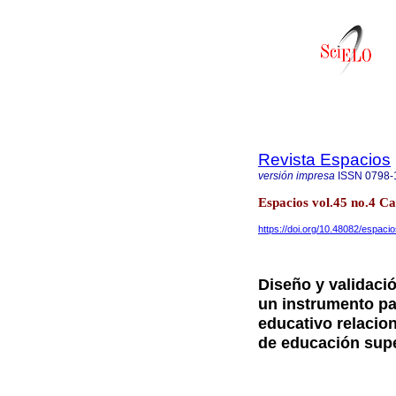
Revista Espacios
versión impresa
ISSN
0798-
Espacios vol.45 no.4 C
https://doi.org/10.48082/espac
Diseño y validaci
un instrumento par
educativo relacio
de educación supe