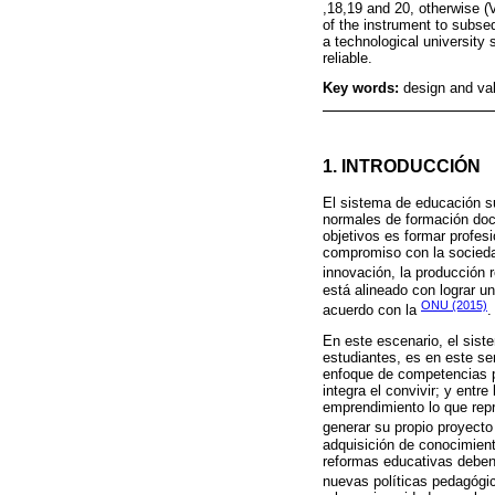
,18,19 and 20, otherwise (
of the instrument to subseq
a technological university 
reliable.
Key words:
design and val
1. INTRODUCCIÓN
El sistema de educación su
normales de formación doc
objetivos es formar profesi
compromiso con la sociedad
innovación, la producción 
está alineado con lograr u
ONU (2015)
acuerdo con la
.
En este escenario, el sist
estudiantes, es en este se
enfoque de competencias p
integra el convivir; y ent
emprendimiento lo que repr
generar su propio proyecto 
adquisición de conocimient
reformas educativas deben 
nuevas políticas pedagógic