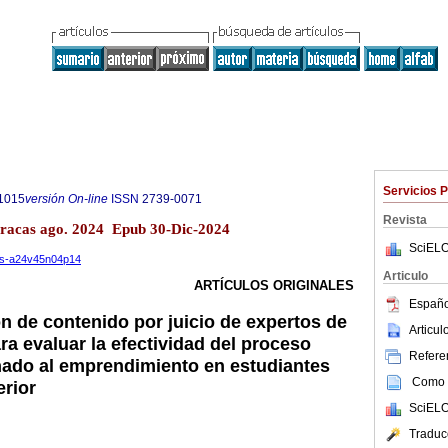
Servicios 
1015
versión On-line
ISSN
2739-0071
Revista
aracas ago. 2024 Epub 30-Dic-2024
SciELO
ios-a24v45n04p14
Articulo
ARTÍCULOS ORIGINALES
Españo
ón de contenido por juicio de expertos de
Articu
a evaluar la efectividad del proceso
Referen
nado al emprendimiento en estudiantes
Como c
rior
SciELO
Traduc