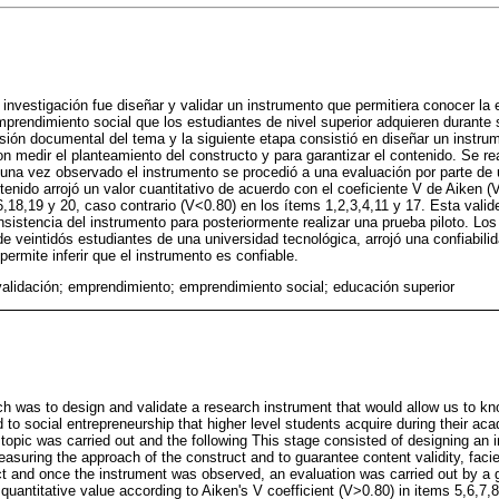
 investigación fue diseñar y validar un instrumento que permitiera conocer la 
mprendimiento social que los estudiantes de nivel superior adquieren durant
visión documental del tema y la siguiente etapa consistió en diseñar un instr
 medir el planteamiento del constructo y para garantizar el contenido. Se rea
 una vez observado el instrumento se procedió a una evaluación por parte de 
tenido arrojó un valor cuantitativo de acuerdo con el coeficiente V de Aiken (
,18,19 y 20, caso contrario (V<0.80) en los ítems 1,2,3,4,11 y 17. Esta valid
onsistencia del instrumento para posteriormente realizar una prueba piloto. Lo
de veintidós estudiantes de una universidad tecnológica, arrojó una confiabili
ermite inferir que el instrumento es confiable.
validación; emprendimiento; emprendimiento social; educación superior
ch was to design and validate a research instrument that would allow us to kn
 to social entrepreneurship that higher level students acquire during their acad
topic was carried out and the following This stage consisted of designing an 
suring the approach of the construct and to guarantee content validity, facie
ct and once the instrument was observed, an evaluation was carried out by a g
 quantitative value according to Aiken's V coefficient (V>0.80) in items 5,6,7,