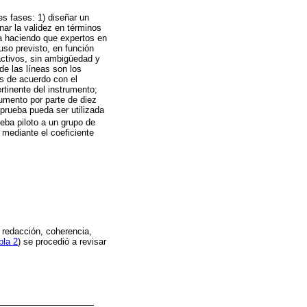
es fases: 1) diseñar un
nar la validez en términos
ra haciendo que expertos en
uso previsto, en función
eactivos, sin ambigüedad y
 de las líneas son los
es de acuerdo con el
rtinente del instrumento;
rumento por parte de diez
prueba pueda ser utilizada
ueba piloto a un grupo de
 mediante el coeficiente
a redacción, coherencia,
bla 2
) se procedió a revisar