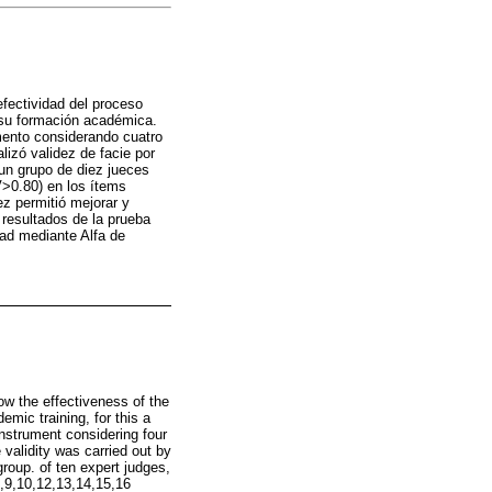
efectividad del proceso
e su formación académica.
umento considerando cuatro
lizó validez de facie por
un grupo de diez jueces
V>0.80) en los ítems
ez permitió mejorar y
s resultados de la prueba
dad mediante Alfa de
ow the effectiveness of the
emic training, for this a
instrument considering four
 validity was carried out by
roup. of ten expert judges,
8,9,10,12,13,14,15,16