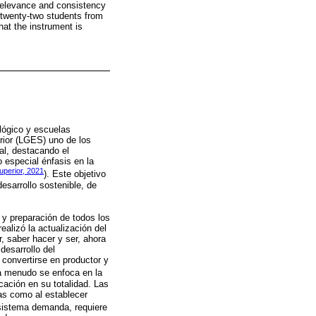
 relevance and consistency
of twenty-two students from
hat the instrument is
lógico y escuelas
rior (LGES) uno de los
nal, destacando el
 especial énfasis en la
perior, 2021
). Este objetivo
esarrollo sostenible, de
 y preparación de todos los
alizó la actualización del
 saber hacer y ser, ahora
desarrollo del
convertirse en productor y
a menudo se enfoca en la
cación en su totalidad. Las
mas como al establecer
l sistema demanda, requiere