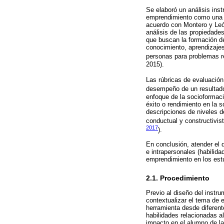
Se elaboró un análisis ins
emprendimiento como una c
acuerdo con Montero y León
análisis de las propiedade
que buscan la formación de
conocimiento, aprendizajes 
personas para problemas re
2015).
Las rúbricas de evaluació
desempeño de un resultado,
enfoque de la socioformaci
éxito o rendimiento en la 
descripciones de niveles 
conductual y constructivist
2017
).
En conclusión, atender el 
e intrapersonales (habilid
emprendimiento en los est
2.1. Procedimiento
Previo al diseño del instru
contextualizar el tema de e
herramienta desde diferente
habilidades relacionadas al
impacto en el alumno de l