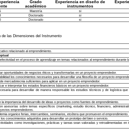
xperiencia
Grado
Experiencia en diseño de
Experie
ente
académico
instrumentos
5
Maestría
si
8
Doctorado
si
0
Doctorado
si
n de las Dimensiones del Instrumento
cativo relacionado al emprendimiento.
eptual
 efectividad en el proceso de aprendizaje en temas relacionados al emprendimiento durante la
car oportunidades de negocios éticos y transformarlas en un proyecto emprendedor.
ilidad los conocimientos necesarios para desarrollar una filosofía de un proyecto emprende
e mercadotecnia suficientes para aplicar en un proyecto emprendedor.
icar e interpretar los estados financieros básicos en un proyecto emprendedor.
cesaria para desarrollar de manera responsable los estudios técnicos y de logística que
 la importancia del desarrollo de ideas o proyectos como fuentes de emprendimiento.
 asesorías sobre temas específicos (marketing, estudio técnico, financiero, administrativ
royectos emprendedores.
mia organice ferias, intercambios, seminarios, etcétera que promueven el emprendimiento.
 los conocimientos adquiridos para desarrollar un prototipo del bien o servicio.
ctividades como investigaciones, prácticas y tareas sean valoradas y retroalimentadas en 