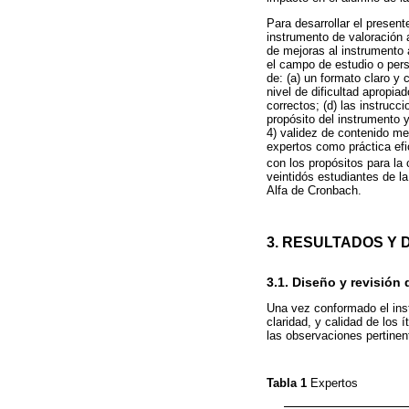
Para desarrollar el present
instrumento de valoración 
de mejoras al instrumento 
el campo de estudio o pers
de: (a) un formato claro y 
nivel de dificultad apropia
correctos; (d) las instruc
propósito del instrumento y
4) validez de contenido med
expertos como práctica efi
con los propósitos para la 
veintidós estudiantes de l
Alfa de Cronbach.
3. RESULTADOS Y 
3.1. Diseño y revisión
Una vez conformado el inst
claridad, y calidad de los 
las observaciones pertinent
Tabla 1
Expertos