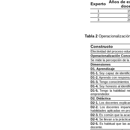
Años de e
Experto
doc
1
1
2
1
3
2
Tabla 2
Operacionalizació
Constructo
Efectividad del proceso edu
Operacionalización Conc
Se mide la percepción de la
Dimensiones
D1. Aprendizaje
D1-1.
Soy capaz de identifi
D1-2.
Aprendo con responsab
D1-3.
Tengo conocimientos d
D1-4.
Soy honesto al identif
D1-5.
Tengo la habilidad ne
emprendedor.
D2. Didáctica
D2-1.
Los docentes explican
D2-2.
Los docentes imparten
habilidades aplicadas en p
D2-3.
Es común que la acade
D2-4.
Se llevan a la práctica
D2-5.
Es habitual que las a
docente.