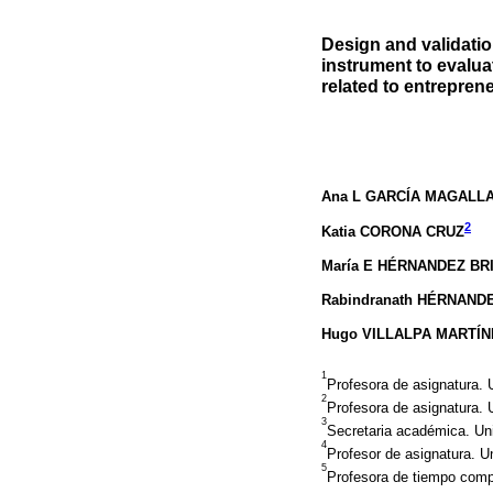
Design and validatio
instrument to evalua
related to entrepren
Ana L GARCÍA MAGALL
2
Katia CORONA CRUZ
María E HÉRNANDEZ BR
Rabindranath HÉRNAN
Hugo VILLALPA MARTÍN
1
Profesora de asignatura.
2
Profesora de asignatura.
3
Secretaria académica. Un
4
Profesor de asignatura. 
5
Profesora de tiempo comp