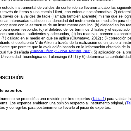
e estudio instrumental de validez de contenido se llevaron a cabo las siguient
a través de ítems y una escala Likert, con enfoque socioformativo; 2) determi
a través de la validez de facie (llamada también aparente) misma que se log
onas interesadas califiquen la idoneidad del instrumento de medición para el 
congruente con la estructura de un instrumento genuino; (b) claridad en los r
do para quien responde; (c) el deletreo de los términos difíciles y el espaciado
ciones son claras, suficientes y adecuadas; (e) los reactivos parecen razonabl
 (f ) calidad en el medio en que se aplica (Oluwatayo, 2012) ; 3) corrección pe
iante el coeficiente V de Aiken a través de la realización de un juicio al inst
ciente que permite que la evaluación basada en la información obtenida de la 
Escobar-Pérez y Cuervo- Martínez, 2008
cual fue diseñada (
); 5) aplicación de la pr
a Universidad Tecnológica de Tulancingo (UTT) y 6) determinar la confiabilidad
DISCUSIÓN
 de expertos
rumento se procedió a una revisión por tres expertos (
Tabla 1
) para validar l
ítems. Los expertos emitieron una opinión respecto al instrumento original, (
Ta
es y corregirlas para posteriormente llevarlo al juicio de expertos.