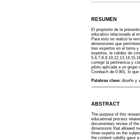
RESUMEN
El propósito de la presente
educativo relacionado al e
Para esto se realizó la re
dimensiones que permitieron
tres expertos en el tema y
expertos, la validez de con
5,6,7,8,9,10,12,13,14,15,16
corregir la pertinencia y c
piloto aplicada a un grupo 
Cronbach de 0.901, lo que p
Palabras clave:
diseño y 
ABSTRACT
The purpose of this resear
educational process related
documentary review of the 
dimensions that allowed mea
three experts on the subje
the content validity gave a