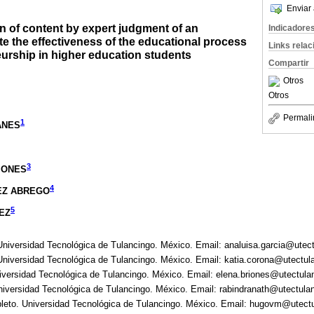
Enviar 
n of content by expert judgment of an
Indicadore
te the effectiveness of the educational process
Links rela
eurship in higher education students
Compartir
Otros
Otros
Permali
1
ANES
3
IONES
4
DEZ ABREGO
5
EZ
 Universidad Tecnológica de Tulancingo. México. Email: analuisa.garcia@ute
 Universidad Tecnológica de Tulancingo. México. Email: katia.corona@utectu
iversidad Tecnológica de Tulancingo. México. Email: elena.briones@utectul
Universidad Tecnológica de Tulancingo. México. Email: rabindranath@utectul
leto. Universidad Tecnológica de Tulancingo. México. Email: hugovm@utect