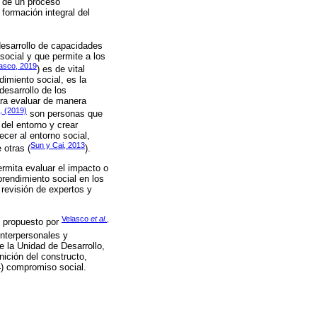
s de un proceso
formación integral del
desarrollo de capacidades
social y que permite a los
asco, 2019
) es de vital
dimiento social, es la
desarrollo de los
ara evaluar de manera
., (2019)
son personas que
del entorno y crear
ecer al entorno social,
Sun y Cai, 2013
 otras (
).
ermita evaluar el impacto o
rendimiento social en los
 revisión de expertos y
Velasco
et al
.,
o propuesto por
nterpersonales y
 la Unidad de Desarrollo,
ición del constructo,
(4) compromiso social.