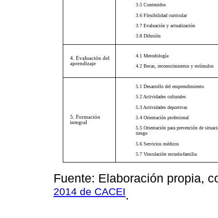
3.5 Contenidos
3.6 Flexibilidad curricular
3.7 Evaluación y actualización
3.8 Difusión
4.1 Metodología
4. Evaluación del
aprendizaje
4.2 Becas, reconocimientos y estímulos
5.1 Desarrollo del emprendimiento
5.2 Actividades culturales
5.3 Actividades deportivas
5. Formación
5.4 Orientación profesional
integral
5.5 Orientación para prevención de situac
riesgo
5.6 Servicios médicos
5.7 Vinculación escuela-familia
Fuente: Elaboración propia, c
2014 de CACEI
.