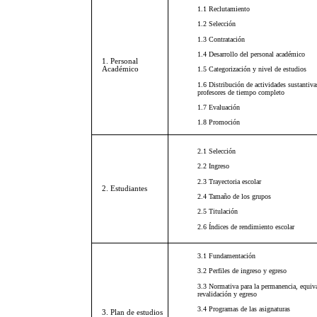
1.1 Reclutamiento
1.2 Selección
1.3 Contratación
1.4 Desarrollo del personal académico
1. Personal
Académico
1.5 Categorización y nivel de estudios
1.6 Distribución de actividades sustantiva
profesores de tiempo completo
1.7 Evaluación
1.8 Promoción
2.1 Selección
2.2 Ingreso
2.3 Trayectoria escolar
2. Estudiantes
2.4 Tamaño de los grupos
2.5 Titulación
2.6 Índices de rendimiento escolar
3.1 Fundamentación
3.2 Perfiles de ingreso y egreso
3.3 Normativa para la permanencia, equiva
revalidación y egreso
3.4 Programas de las asignaturas
3. Plan de estudios