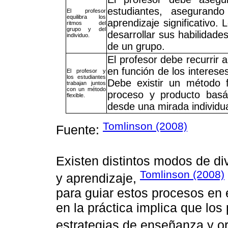
estudiantes, asegurand
El profesor
equilibra los
aprendizaje significativo.
ritmos del
grupo y del
desarrollar sus habilidad
individuo.
de un grupo.
El profesor debe recurrir 
en función de los intereses
El profesor y
los estudiantes
Debe existir un método f
trabajan juntos
con un método
proceso y producto basá
flexible.
desde una mirada individua
Tomlinson (2008)
Fuente:
Existen distintos modos de di
Tomlinson (2008)
y aprendizaje,
para guiar estos procesos en e
en la práctica implica que los 
estrategias de enseñanza y or