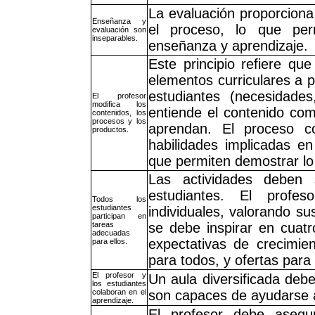
La evaluación proporciona
Enseñanza y
el proceso, lo que per
evaluación son
inseparables.
enseñanza y aprendizaje.
Este principio refiere que
elementos curriculares a pa
estudiantes (necesidades
El profesor
modifica los
entiende el contenido co
contenidos, los
procesos y los
aprendan. El proceso c
productos.
habilidades implicadas e
que permiten demostrar lo
Las actividades deben 
estudiantes. El profes
Todos los
estudiantes
individuales, valorando su
participan en
tareas
se debe inspirar en cuatro
adecuadas
expectativas de crecimie
para ellos.
para todos, y ofertas para
El profesor y
Un aula diversificada deb
los estudiantes
colaboran en el
son capaces de ayudarse 
aprendizaje.
El profesor debe asegu