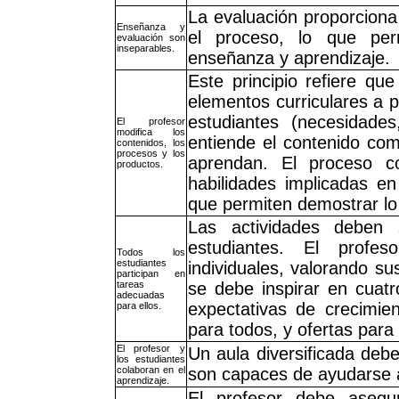
La evaluación proporciona
Enseñanza y
el proceso, lo que per
evaluación son
inseparables.
enseñanza y aprendizaje.
Este principio refiere que
elementos curriculares a pa
estudiantes (necesidades
El profesor
modifica los
entiende el contenido co
contenidos, los
procesos y los
aprendan. El proceso c
productos.
habilidades implicadas e
que permiten demostrar lo
Las actividades deben 
estudiantes. El profes
Todos los
estudiantes
individuales, valorando su
participan en
tareas
se debe inspirar en cuatro
adecuadas
expectativas de crecimie
para ellos.
para todos, y ofertas para
El profesor y
Un aula diversificada deb
los estudiantes
colaboran en el
son capaces de ayudarse 
aprendizaje.
El profesor debe asegu