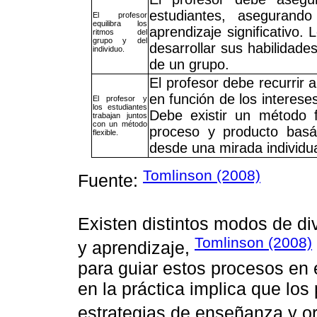
estudiantes, asegurand
El profesor
equilibra los
aprendizaje significativo.
ritmos del
grupo y del
desarrollar sus habilidad
individuo.
de un grupo.
El profesor debe recurrir 
en función de los intereses
El profesor y
los estudiantes
Debe existir un método f
trabajan juntos
con un método
proceso y producto basá
flexible.
desde una mirada individua
Tomlinson (2008)
Fuente:
Existen distintos modos de di
Tomlinson (2008)
y aprendizaje,
para guiar estos procesos en e
en la práctica implica que los 
estrategias de enseñanza y or