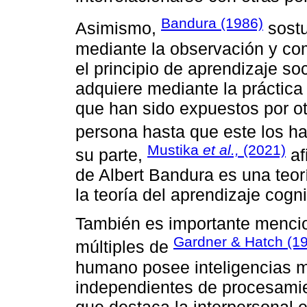
Bandura (1986)
Asimismo,
sostu
mediante la observación y com
el principio de aprendizaje so
adquiere mediante la práctic
que han sido expuestos por otr
persona hasta que este los h
Mustika
et al.,
(2021)
su parte,
af
de Albert Bandura es una teor
la teoría del aprendizaje cogni
También es importante mencion
Gardner & Hatch (1
múltiples de
humano posee inteligencias mú
independientes de procesamien
que destaca la interpersonal e