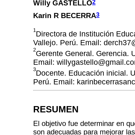
2
Willy GASTELLO
3
Karin R BECERRA
1
Directora de Institución Educ
Vallejo. Perú. Email: derch3
2
Gerente General. Gerencia. U
Email: willygastello@gmail.c
3
Docente. Educación inicial. 
Perú. Email: karinbecerrasa
RESUMEN
El objetivo fue determinar en qu
son adecuadas para mejorar las 