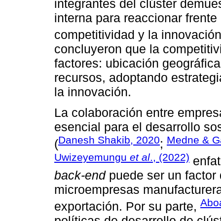
integrantes del clúster demue
interna para reaccionar frent
competitividad y la innovació
concluyeron que la competitiv
factores: ubicación geográfica
recursos, adoptando estrateg
la innovación.
La colaboración entre empres
esencial para el desarrollo so
Danesh Shakib, 2020
Medne & Ga
(
;
Uwizeyemungu
et al
., (2022)
enfat
back-end
puede ser un factor 
microempresas manufacturer
Abo
exportación. Por su parte,
políticas de desarrollo de cl