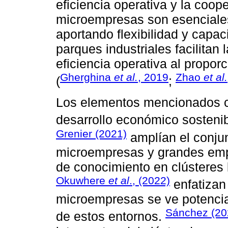
eficiencia operativa y la coo
microempresas son esenciales
aportando flexibilidad y capa
parques industriales facilitan
eficiencia operativa al propor
Gherghina
et al.
, 2019
Zhao
et al.
(
;
Los elementos mencionados cr
desarrollo económico sostenib
Grenier (2021)
amplían el conju
microempresas y grandes empr
de conocimiento en clústeres 
Okuwhere
et al
., (2022)
enfatizan 
microempresas se ve potenciad
Sánchez (20
de estos entornos.