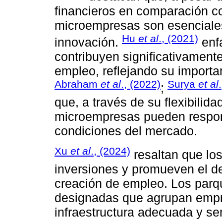
financieros en comparación c
microempresas son esenciales
Hu
et al
., (2021)
innovación.
enf
contribuyen significativamente
empleo, reflejando su importa
Abraham
et al
., (2022)
Surya
et al
;
que, a través de su flexibilid
microempresas pueden respon
condiciones del mercado.
Xu
et al
., (2024)
resaltan que los
inversiones y promueven el de
creación de empleo. Los parqu
designadas que agrupan empre
infraestructura adecuada y se