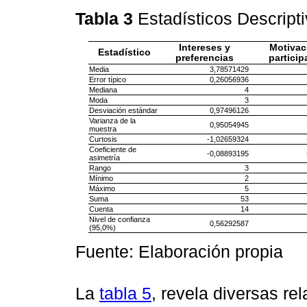
Tabla 3
Estadísticos Descript
Intereses y
Motivac
Estadístico
preferencias
particip
Media
3,78571429
Error típico
0,26056936
Mediana
4
Moda
3
Desviación estándar
0,97496126
Varianza de la
0,95054945
muestra
Curtosis
-1,02659324
Coeficiente de
-0,08893195
asimetría
Rango
3
Mínimo
2
Máximo
5
Suma
53
Cuenta
14
Nivel de confianza
0,56292587
(95,0%)
Fuente: Elaboración propia
La
tabla 5
, revela diversas re