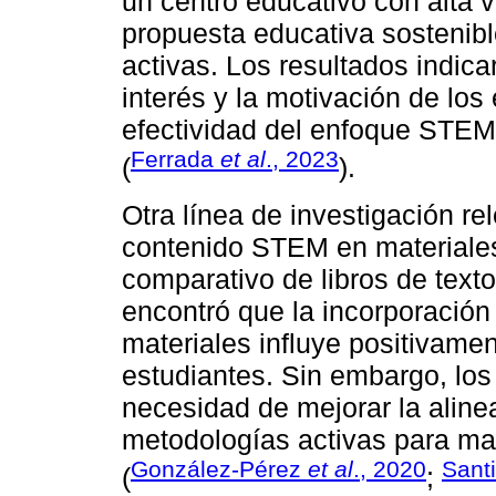
un centro educativo con alta v
propuesta educativa sostenib
activas. Los resultados indica
interés y la motivación de los
efectividad del enfoque STEM
Ferrada
et al
., 2023
(
).
Otra línea de investigación rel
contenido STEM en materiales
comparativo de libros de text
encontró que la incorporació
materiales influye positivamen
estudiantes. Sin embargo, los
necesidad de mejorar la aline
metodologías activas para ma
González-Pérez
et al
., 2020
Santi
(
;