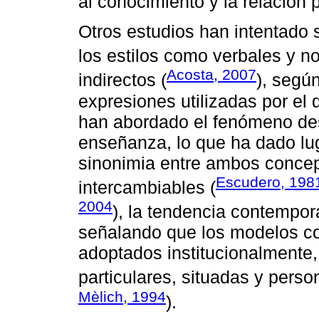
al conocimiento y la relación
Otros estudios han intentado si
los estilos como verbales y no
Acosta, 2007
indirectos (
), segú
expresiones utilizadas por el
han abordado el fenómeno de
enseñanza, lo que ha dado lug
sinonimia entre ambos concep
Escudero, 198
intercambiables (
2004
), la tendencia contempor
señalando que los modelos c
adoptados institucionalmente,
particulares, situadas y perso
Mèlich, 1994
).