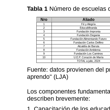
Tabla 1
Número de escuelas q
Nro
Aliado
1
Fé y Alegría
2
EducaMiranda
3
Fundación Impronta
4
Fundación Degania
5
Fundación Alimentando Futuro
6
Fundación Carlos Delfino
7
Alcaldía de Baruta
8
Fundación Amblema
9
Fundación Los Caminos
10
U.E.P. Corazón de María
TOTAL a julio, 2024
Fuente: datos provienen del p
aprendo" (LJA)
Los componentes fundamental
describen brevemente:
1. Capacitación de los educa