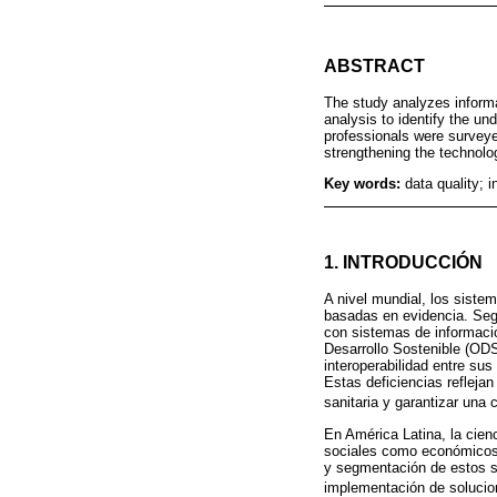
ABSTRACT
The study analyzes informa
analysis to identify the un
professionals were surveye
strengthening the technolog
Key words:
data quality; 
1. INTRODUCCIÓN
A nivel mundial, los siste
basadas en evidencia. Seg
con sistemas de informació
Desarrollo Sostenible (OD
interoperabilidad entre su
Estas deficiencias reflejan
sanitaria y garantizar una 
En América Latina, la cien
sociales como económicos,
y segmentación de estos sis
implementación de solucion