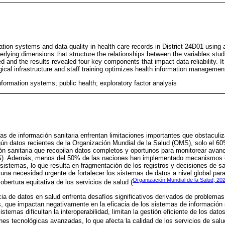
tion systems and data quality in health care records in District 24D01 using a
derlying dimensions that structure the relationships between the variables studi
d and the results revealed four key components that impact data reliability. I
ical infrastructure and staff training optimizes health information managemen
information systems; public health; exploratory factor analysis
mas de información sanitaria enfrentan limitaciones importantes que obstaculi
ún datos recientes de la Organización Mundial de la Salud (OMS), solo el 6
n sanitaria que recopilan datos completos y oportunos para monitorear avanc
S). Además, menos del 50% de las naciones han implementado mecanismos ef
s sistemas, lo que resulta en fragmentación de los registros y decisiones de s
 una necesidad urgente de fortalecer los sistemas de datos a nivel global para
Organización Mundial de la Salud, 20
cobertura equitativa de los servicios de salud (
cia de datos en salud enfrenta desafíos significativos derivados de problemas 
 que impactan negativamente en la eficacia de los sistemas de información s
temas dificultan la interoperabilidad, limitan la gestión eficiente de los dato
es tecnológicas avanzadas, lo que afecta la calidad de los servicios de salud