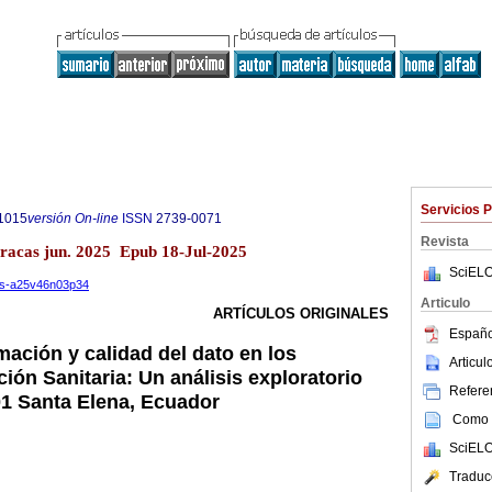
Servicios 
1015
versión On-line
ISSN
2739-0071
Revista
aracas jun. 2025 Epub 18-Jul-2025
SciELO
ios-a25v46n03p34
Articulo
ARTÍCULOS ORIGINALES
Españo
mación y calidad del dato en los
Articu
ión Sanitaria: Un análisis exploratorio
Referen
D01 Santa Elena, Ecuador
Como c
SciELO
Traduc