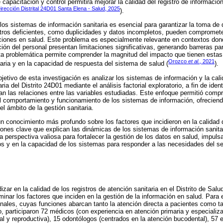
capacitación y control permitirá mejorar la calidad del registro de información
irección Distrital 24D01 Santa Elena - Salud, 2025
).
 los sistemas de información sanitaria es esencial para garantizar la toma de
stros deficientes, como duplicidades y datos incompletos, pueden comprometer 
nciones en salud. Este problema es especialmente relevante en contextos dond
ión del personal presentan limitaciones significativas, generando barreras pa
sta problemática permite comprender la magnitud del impacto que tienen estas 
Orozco
et al
., 2021
aria y en la capacidad de respuesta del sistema de salud (
).
jetivo de esta investigación es analizar los sistemas de información y la cali
ria del Distrito 24D01 mediante el análisis factorial exploratorio, a fin de iden
n las relaciones entre las variables estudiadas. Este enfoque permitió com
l comportamiento y funcionamiento de los sistemas de información, ofreciend
el ámbito de la gestión sanitaria.
 conocimiento más profundo sobre los factores que incidieron en la calidad 
aciones clave que explican las dinámicas de los sistemas de información sanita
a perspectiva valiosa para fortalecer la gestión de los datos en salud, impul
tros y en la capacidad de los sistemas para responder a las necesidades del se
izar en la calidad de los registros de atención sanitaria en el Distrito de Sal
inar los factores que inciden en la gestión de la información en salud. Para e
onales, cuyas funciones abarcan tanto la atención directa a pacientes como t
o, participaron 72 médicos (con experiencia en atención primaria y especializ
al y reproductiva), 15 odontólogos (centrados en la atención bucodental), 57