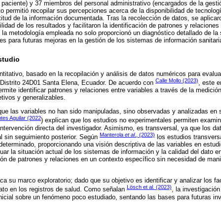
 paciente) y 37 miembros del personal administrativo (encargados de la gestión
o permitió recopilar sus percepciones acerca de la disponibilidad de tecnología
ctitud de la información documentada. Tras la recolección de datos, se aplica
lidad de los resultados y facilitaron la identificación de patrones y relaciones
la metodología empleada no solo proporcionó un diagnóstico detallado de la s
es para futuras mejoras en la gestión de los sistemas de información sanitari
studio
itativo, basado en la recopilación y análisis de datos numéricos para evaluar 
Calle Mollo (2023)
l Distrito 24D01 Santa Elena, Ecuador. De acuerdo con
, este 
mite identificar patrones y relaciones entre variables a través de la medición 
tivos y generalizables.
ue las variables no han sido manipuladas, sino observadas y analizadas en s
es Aguilar (2022
) explican que los estudios no experimentales permiten exami
 intervención directa del investigador. Asimismo, es transversal, ya que los d
Manterola
et al
., (2023)
 sin seguimiento posterior. Según
los estudios transvers
eterminado, proporcionando una visión descriptiva de las variables en estudi
ar la situación actual de los sistemas de información y la calidad del dato en
ación de patrones y relaciones en un contexto específico sin necesidad de mani
 su marco exploratorio; dado que su objetivo es identificar y analizar los f
Lösch et al. (2023)
 dato en los registros de salud. Como señalan
, la investigación
nicial sobre un fenómeno poco estudiado, sentando las bases para futuras i