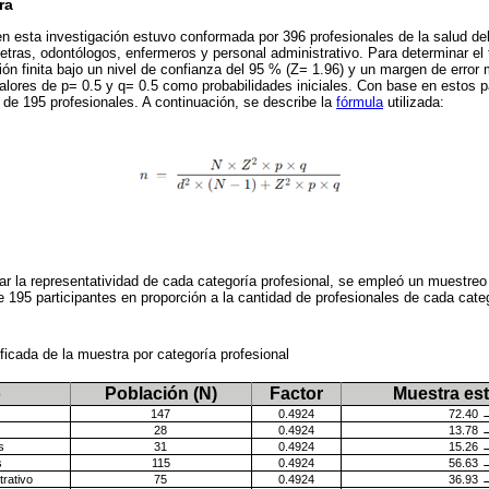
ra
n esta investigación estuvo conformada por 396 profesionales de la salud de
etras, odontólogos, enfermeros y personal administrativo. Para determinar el
ción finita bajo un nivel de confianza del 95 % (Z= 1.96) y un margen de error
lores de p= 0.5 y q= 0.5 como probabilidades iniciales. Con base en estos p
l de 195 profesionales. A continuación, se describe la
fórmula
utilizada:
ar la representatividad de cada categoría profesional, se empleó un muestreo a
e 195 participantes en proporción a la cantidad de profesionales de cada cate
tificada de la muestra por categoría profesional
o
Población (N)
Factor
Muestra est
147
0.4924
72.40 
28
0.4924
13.78 
s
31
0.4924
15.26 
s
115
0.4924
56.63 
trativo
75
0.4924
36.93 