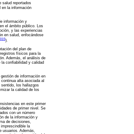
e salud reportados
l en la información
e información y
en el ámbito público. Los
pción, y las experiencias
ión en salud, enfocándose
2015
).
tación del plan de
gistros físicos para la
ón. Además, el análisis de
a confiabilidad y calidad
 gestión de información en
 continua alta asociada al
l sentido, los hallazgos
mizar la calidad de los
onsistencias en este primer
nidades de primer nivel. Se
trados con un número
ón de la información y
toma de decisiones,
 imprescindible la
 de usuarios. Además,