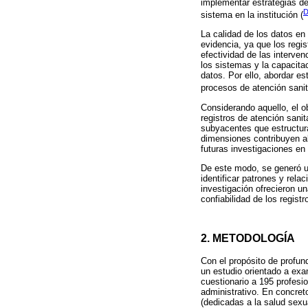
implementar estrategias de 
D
sistema en la institución (
La calidad de los datos en
evidencia, ya que los regi
efectividad de las interve
los sistemas y la capacitac
datos. Por ello, abordar e
procesos de atención sanit
Considerando aquello, el ob
registros de atención sanita
subyacentes que estructura
dimensiones contribuyen a
futuras investigaciones en 
De este modo, se generó un
identificar patrones y rel
investigación ofrecieron un
confiabilidad de los regis
2. METODOLOGÍA
Con el propósito de profund
un estudio orientado a exam
cuestionario a 195 profesi
administrativo. En concret
(dedicadas a la salud sexu