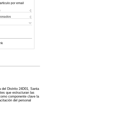
articulo por email
s
cionados
nk
a del Distrito 24D01, Santa
ntes que estructuran las
ó como componente clave la
acitación del personal