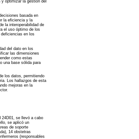
 y optimizar la gestión del
 decisiones basada en
la eficiencia y la
e la interoperabilidad de
ra el uso óptimo de los
deficiencias en los
dad del dato en los
tificar las dimensiones
prender como estas
o una base sólida para
de los datos, permitiendo
ria. Los hallazgos de esta
sando mejoras en la
ctor.
ud 24D01, se llevó a cabo
llo, se aplicó un
areas de soporte
ada), 14 obstetras
 enfermeros (responsables