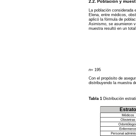
2.2. Población y muest
La población considerada e
Elena, entre médicos, obst
aplicó la fórmula de pobla
Asimismo, se asumieron va
muestra resultó en un tota
n
= 195
Con el propósito de asegur
distribuyendo la muestra d
Tabla 1
Distribución estra
Estrat
Médicos
Obstetras
Odontólogo
Enfermero
Personal adminis