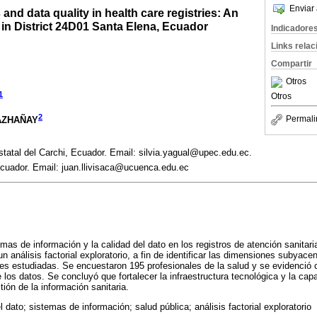
Enviar 
and data quality in health care registries: An
 in District 24D01 Santa Elena, Ecuador
Indicadore
Links rela
Compartir
Otros
1
Otros
2
Permali
LAZHAÑAY
statal del Carchi, Ecuador. Email: silvia.yagual@upec.edu.ec.
cuador. Email: juan.llivisaca@ucuenca.edu.ec
emas de información y la calidad del dato en los registros de atención sanitari
 análisis factorial exploratorio, a fin de identificar las dimensiones subyace
bles estudiadas. Se encuestaron 195 profesionales de la salud y se evidenci
e los datos. Se concluyó que fortalecer la infraestructura tecnológica y la cap
tión de la información sanitaria.
l dato; sistemas de información; salud pública; análisis factorial exploratorio