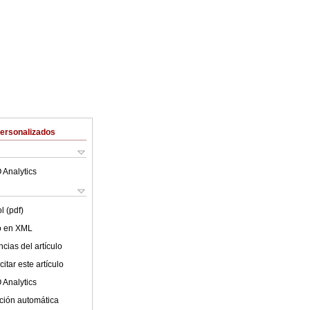
Personalizados
 Analytics
l (pdf)
lo en XML
cias del artículo
itar este artículo
 Analytics
ción automática