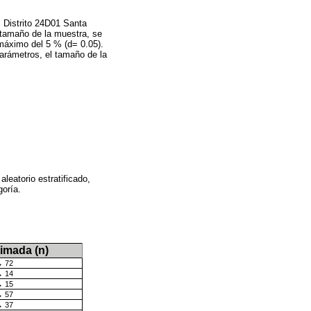
l Distrito 24D01 Santa
 tamaño de la muestra, se
 máximo del 5 % (d= 0.05).
arámetros, el tamaño de la
leatorio estratificado,
goría.
imada (n)
→ 72
→ 14
→ 15
→ 57
→ 37