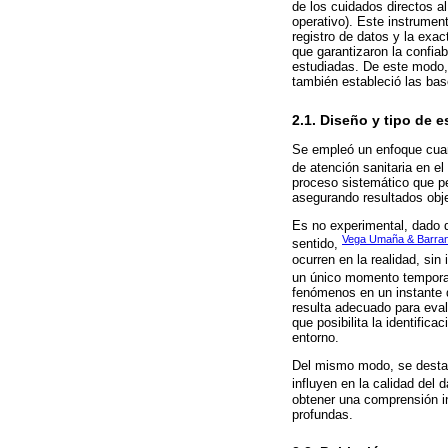
de los cuidados directos al
operativo). Este instrument
registro de datos y la exa
que garantizaron la confiabi
estudiadas. De este modo, 
también estableció las bas
2.1. Diseño y tipo de e
Se empleó un enfoque cuant
de atención sanitaria en e
proceso sistemático que per
asegurando resultados obje
Es no experimental, dado q
Vega Umaña & Barrant
sentido,
ocurren en la realidad, sin
un único momento temporal
fenómenos en un instante d
resulta adecuado para evalu
que posibilita la identific
entorno.
Del mismo modo, se destaca
influyen en la calidad del
obtener una comprensión i
profundas.