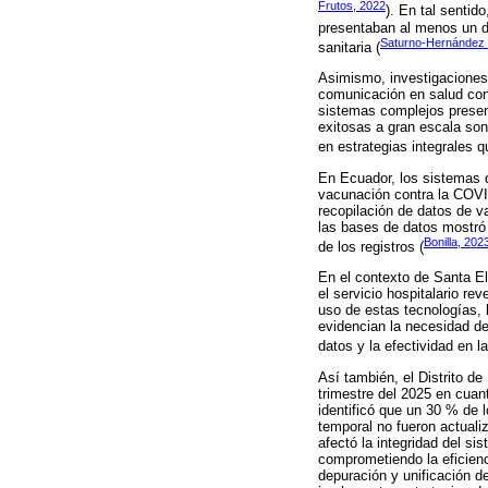
Frutos, 2022
). En tal sentid
presentaban al menos un def
Saturno-Hernández
sanitaria (
Asimismo, investigaciones
comunicación en salud cont
sistemas complejos present
exitosas a gran escala son
en estrategias integrales q
En Ecuador, los sistemas d
vacunación contra la COVID
recopilación de datos de v
las bases de datos mostró 
Bonilla, 202
de los registros (
En el contexto de Santa El
el servicio hospitalario re
uso de estas tecnologías, l
evidencian la necesidad de 
datos y la efectividad en la
Así también, el Distrito d
trimestre del 2025 en cuant
identificó que un 30 % de 
temporal no fueron actuali
afectó la integridad del si
comprometiendo la eficienci
depuración y unificación de