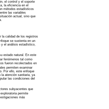
, el control y el soporte
, la eficiencia en el
ron métodos estadísticos
 entre las variables
ituación actual, sino que
a.
la calidad de los registros
enfoque se sustenta en un
y el análisis estadístico,
u estado natural. En este
nar fenómenos tal como
atos fueron recolectados en
ales permiten examinar
o. Por ello, este enfoque
 la atención sanitaria, ya
pular las condiciones del
actores subyacentes que
 exploratoria permite
nvestigaciones más