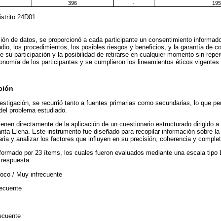
396
-
195
strito 24D01
cción de datos, se proporcionó a cada participante un consentimiento informad
tudio, los procedimientos, los posibles riesgos y beneficios, y la garantía de c
 su participación y la posibilidad de retirarse en cualquier momento sin repe
tonomía de los participantes y se cumplieron los lineamientos éticos vigentes 
ción
estigación, se recurrió tanto a fuentes primarias como secundarias, lo que pe
el problema estudiado.
enen directamente de la aplicación de un cuestionario estructurado dirigido a 
anta Elena. Este instrumento fue diseñado para recopilar información sobre la 
aria y analizar los factores que influyen en su precisión, coherencia y complet
formado por 23 ítems, los cuales fueron evaluados mediante una escala tipo 
 respuesta:
oco / Muy infrecuente
recuente
recuente