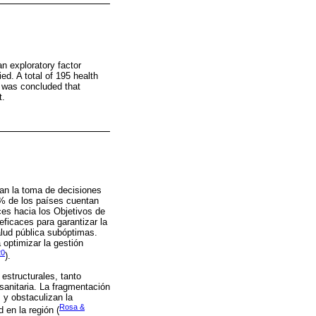
n exploratory factor
ed. A total of 195 health
t was concluded that
t.
zan la toma de decisiones
0% de los países cuentan
es hacia los Objetivos de
icaces para garantizar la
alud pública subóptimas.
 optimizar la gestión
20
).
estructurales, tanto
anitaria. La fragmentación
s y obstaculizan la
Rosa &
 en la región (