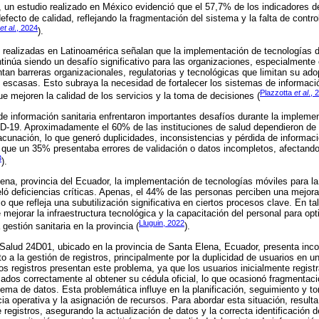
o, un estudio realizado en México evidenció que el 57,7% de los indicadores d
ecto de calidad, reflejando la fragmentación del sistema y la falta de contro
et al
., 2024
).
 realizadas en Latinoamérica señalan que la implementación de tecnologías d
inúa siendo un desafío significativo para las organizaciones, especialmente 
an barreras organizacionales, regulatorias y tecnológicas que limitan su ado
 escasas. Esto subraya la necesidad de fortalecer los sistemas de informac
Plazzotta
et al
., 
ue mejoren la calidad de los servicios y la toma de decisiones (
e información sanitaria enfrentaron importantes desafíos durante la implemen
-19. Aproximadamente el 60% de las instituciones de salud dependieron de re
acunación, lo que generó duplicidades, inconsistencias y pérdida de informaci
que un 35% presentaba errores de validación o datos incompletos, afectando l
3
).
ena, provincia del Ecuador, la implementación de tecnologías móviles para la
veló deficiencias críticas. Apenas, el 44% de las personas perciben una mejora
o que refleja una subutilización significativa en ciertos procesos clave. En ta
mejorar la infraestructura tecnológica y la capacitación del personal para opti
Lluguin, 2022
 gestión sanitaria en la provincia (
).
e Salud 24D01, ubicado en la provincia de Santa Elena, Ecuador, presenta inc
o a la gestión de registros, principalmente por la duplicidad de usuarios en u
los registros presentan este problema, ya que los usuarios inicialmente regis
zados correctamente al obtener su cédula oficial, lo que ocasionó fragmentaci
stema de datos. Esta problemática influye en la planificación, seguimiento y 
a operativa y la asignación de recursos. Para abordar esta situación, resulta
 registros, asegurando la actualización de datos y la correcta identificación