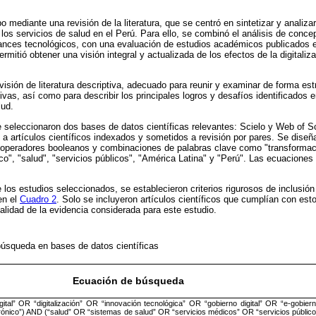
o mediante una revisión de la literatura, que se centró en sintetizar y analizar
los servicios de salud en el Perú. Para ello, se combinó el análisis de conce
ances tecnológicos, con una evaluación de estudios académicos publicados 
mitió obtener una visión integral y actualizada de los efectos de la digitaliza
isión de literatura descriptiva, adecuado para reunir y examinar de forma est
ivas, así como para describir los principales logros y desafíos identificados en 
lud.
 se seleccionaron dos bases de datos científicas relevantes: Scielo y Web of
a artículos científicos indexados y sometidos a revisión por pares. Se dise
operadores booleanos y combinaciones de palabras clave como "transformació
nico", "salud", "servicios públicos", "América Latina" y "Perú". Las ecuacione
 los estudios seleccionados, se establecieron criterios rigurosos de inclusión
en el
Cuadro 2
. Solo se incluyeron artículos científicos que cumplían con estos
calidad de la evidencia considerada para este estudio.
úsqueda en bases de datos científicas
Ecuación de búsqueda
gital” OR “digitalización” OR “innovación tecnológica” OR “gobierno digital” OR “e-gobier
rónico”) AND (“salud” OR “sistemas de salud” OR “servicios médicos” OR “servicios público