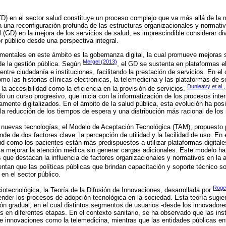
(TD) en el sector salud constituye un proceso complejo que va más allá de l
a una reconfiguración profunda de las estructuras organizacionales y normati
al (GD) en la mejora de los servicios de salud, es imprescindible considerar d
tor público desde una perspectiva integral.
entales en este ámbito es la gobernanza digital, la cual promueve mejoras s
Mergel (2013)
 de la gestión pública. Según
, el GD se sustenta en plataformas e
entre ciudadanía e instituciones, facilitando la prestación de servicios. En el 
mo las historias clínicas electrónicas, la telemedicina y las plataformas de 
Dunleavy
et a
l.
la accesibilidad como la eficiencia en la provisión de servicios.
o un curso progresivo, que inicia con la informatización de los procesos inte
amente digitalizados. En el ámbito de la salud pública, esta evolución ha posi
, la reducción de los tiempos de espera y una distribución más racional de lo
 nuevas tecnologías, el Modelo de Aceptación Tecnológica (TAM), propuesto
e de dos factores clave: la percepción de utilidad y la facilidad de uso. En e
lud como los pacientes están más predispuestos a utilizar plataformas digital
a mejorar la atención médica sin generar cargas adicionales. Este modelo ha
s que destacan la influencia de factores organizacionales y normativos en la 
tan que las políticas públicas que brindan capacitación y soporte técnico so
en el sector público.
Roge
otecnológica, la Teoría de la Difusión de Innovaciones, desarrollada por
render los procesos de adopción tecnológica en la sociedad. Esta teoría sugie
ón gradual, en el cual distintos segmentos de usuarios -desde los innovadore
 en diferentes etapas. En el contexto sanitario, se ha observado que las ins
de innovaciones como la telemedicina, mientras que las entidades públicas en