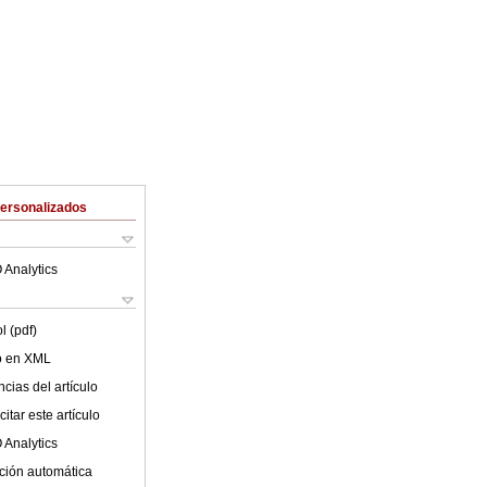
Personalizados
 Analytics
l (pdf)
lo en XML
cias del artículo
itar este artículo
 Analytics
ción automática