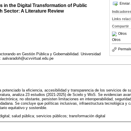
Enviar 
s in the Digital Transformation of Public
th Sector: A Literature Review
Indicadore
Links rela
Compartir
Otros
Otros
Permali
ctorando en Gestión Pública y Gobernabilidad. Universidad
l: aalvaradoh@ucvvirtual.edu.pe
a potenciado la eficiencia, accesibilidad y transparencia de los servicios de 
iteratura, analiza 23 estudios (2021-2025) de Scielo y WoS. Se evidencian avan
a electrónica; no obstante, persisten limitaciones en interoperabilidad, segurid
iudadana. Se concluye que políticas inclusivas, infraestructura tecnológica y 
ario equitativo y sostenible.
igital; salud pública; servicios públicos; transformación digital