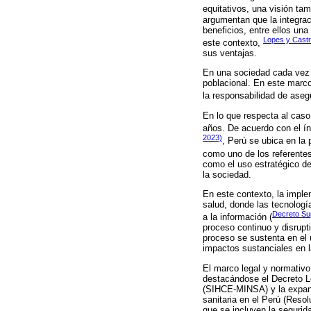
equitativos, una visión ta
argumentan que la integrac
beneficios, entre ellos un
Lopes y Castr
este contexto,
sus ventajas.
En una sociedad cada vez m
poblacional. En este marco
la responsabilidad de asegu
En lo que respecta al caso
años. De acuerdo con el ín
2023)
, Perú se ubica en la
como uno de los referentes
como el uso estratégico de 
la sociedad.
En este contexto, la imple
salud, donde las tecnología
Decreto Su
a la información (
proceso continuo y disrupt
proceso se sustenta en el u
impactos sustanciales en l
El marco legal y normativo
destacándose el Decreto Le
(SIHCE-MINSA) y la expans
sanitaria en el Perú (Reso
que se incluyen la segurid