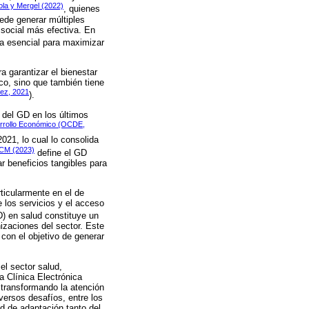
la y Mergel (2022)
, quienes
ede generar múltiples
 social más efectiva. En
a esencial para maximizar
 garantizar el bienestar
co, sino que también tiene
lez, 2021
).
 del GD en los últimos
arrollo Económico (OCDE,
21, lo cual lo consolida
CM (2023)
define el GD
r beneficios tangibles para
ticularmente en el de
e los servicios y el acceso
TD) en salud constituye un
izaciones del sector. Este
 con el objetivo de generar
el sector salud,
a Clínica Electrónica
transformando la atención
versos desafíos, entre los
ad de adaptación tanto del