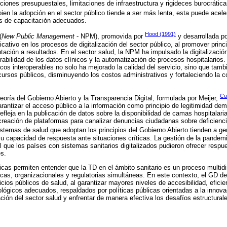
cciones presupuestales, limitaciones de infraestructura y rigideces burocrátic
bien la adopción en el sector público tiende a ser más lenta, esta puede acel
s de capacitación adecuados.
Hood (1991)
(
New Public Management
- NPM), promovida por
y desarrollada p
icativo en los procesos de digitalización del sector público, al promover princi
ntación a resultados. En el sector salud, la NPM ha impulsado la digitalizació
erabilidad de los datos clínicos y la automatización de procesos hospitalario
cos interoperables no solo ha mejorado la calidad del servicio, sino que tambi
cursos públicos, disminuyendo los costos administrativos y fortaleciendo la c
Cu
oría del Gobierno Abierto y la Transparencia Digital, formulada por Meijer,
arantizar el acceso público a la información como principio de legitimidad dem
 refleja en la publicación de datos sobre la disponibilidad de camas hospitalari
reación de plataformas para canalizar denuncias ciudadanas sobre deficienc
sistemas de salud que adoptan los principios del Gobierno Abierto tienden a g
su capacidad de respuesta ante situaciones críticas. La gestión de la pande
el que los países con sistemas sanitarios digitalizados pudieron ofrecer respu
s.
cas permiten entender que la TD en el ámbito sanitario es un proceso multid
cas, organizacionales y regulatorias simultáneas. En este contexto, el GD d
icios públicos de salud, al garantizar mayores niveles de accesibilidad, eficie
ógicos adecuados, respaldados por políticas públicas orientadas a la innova
zación del sector salud y enfrentar de manera efectiva los desafíos estructural