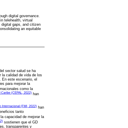
rough digital governance.
 telehealth, virtual
 digital gaps, and citizen
 consolidating an equitable
el sector salud se ha
la calidad de vida de los
. En este escenario, el
es para mejorar la
ernacionales como la
l Caribe (CEPAL, 2022)
han
 Internacional (FMI, 2022)
han
eneficios tanto
la capacidad de mejorar la
2)
sostienen que el GD
ntes, transparentes y