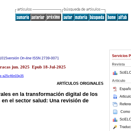
Servicios 
1015
versión On-line
ISSN
2739-0071
Revista
aracas jun. 2025 Epub 18-Jul-2025
SciELO
ios-a25v46n03p35
Articulo
ARTÍCULOS ORIGINALES
Españo
ales en la transformación digital de los
Articu
 en el sector salud: Una revisión de
Referen
Como c
SciELO
Traduc