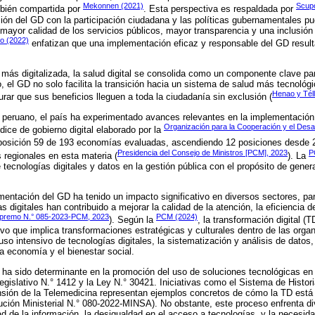
Mekonnen (2021)
Scupo
mbién compartida por
. Esta perspectiva es respaldada por
ión del GD con la participación ciudadana y las políticas gubernamentales pu
a mayor calidad de los servicios públicos, mayor transparencia y una inclusión
o (2022)
enfatizan que una implementación eficaz y responsable del GD result
ás digitalizada, la salud digital se consolida como un componente clave para
, el GD no solo facilita la transición hacia un sistema de salud más tecnológi
Henao y Tél
rar que sus beneficios lleguen a toda la ciudadanía sin exclusión (
 peruano, el país ha experimentado avances relevantes en la implementación
Organización para la Cooperación y el Des
dice de gobierno digital elaborado por la
 posición 59 de 193 economías evaluadas, ascendiendo 12 posiciones desde 20
Presidencia del Consejo de Ministros [PCM], 2023
P
 regionales en esta materia (
). La
tecnologías digitales y datos en la gestión pública con el propósito de genera
mentación del GD ha tenido un impacto significativo en diversos sectores, par
s digitales han contribuido a mejorar la calidad de la atención, la eficiencia d
premo N.° 085-2023-PCM, 2023
PCM (2024)
). Según la
, la transformación digital (
ivo que implica transformaciones estratégicas y culturales dentro de las organ
so intensivo de tecnologías digitales, la sistematización y análisis de datos,
a economía y el bienestar social.
 ha sido determinante en la promoción del uso de soluciones tecnológicas en 
gislativo N.° 1412 y la Ley N.° 30421. Iniciativas como el Sistema de Histori
ión de la Telemedicina representan ejemplos concretos de cómo la TD está 
lución Ministerial N.° 080-2022-MINSA). No obstante, este proceso enfrenta di
ad de la información, la desigualdad en el acceso a tecnologías, y la necesid