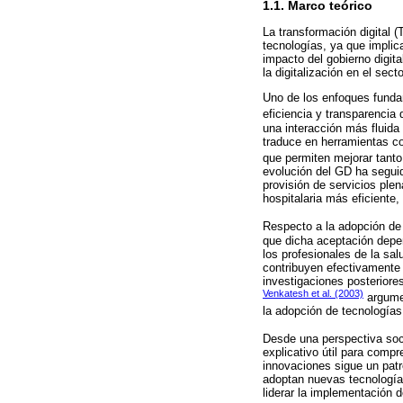
1.1. Marco teórico
La transformación digital 
tecnologías, ya que implic
impacto del gobierno digit
la digitalización en el sec
Uno de los enfoques fundam
eficiencia y transparencia
una interacción más fluida 
traduce en herramientas co
que permiten mejorar tanto 
evolución del GD ha seguid
provisión de servicios plen
hospitalaria más eficiente
Respecto a la adopción de
que dicha aceptación depend
los profesionales de la sa
contribuyen efectivamente 
investigaciones posteriore
Venkatesh et al. (2003)
argumen
la adopción de tecnologías 
Desde una perspectiva soci
explicativo útil para comp
innovaciones sigue un patr
adoptan nuevas tecnologías
liderar la implementación 