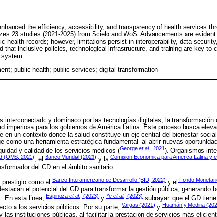
enhanced the efficiency, accessibility, and transparency of health services th
lyzes 23 studies (2021-2025) from Scielo and WoS. Advancements are evident in
 health records; however, limitations persist in interoperability, data security,
ed that inclusive policies, technological infrastructure, and training are key to
e system.
ent; public health; public services; digital transformation
nterconectado y dominado por las tecnologías digitales, la transformación d
d imperiosa para los gobiernos de América Latina. Este proceso busca elevar 
e en un contexto donde la salud constituye un eje central del bienestar social
ge como una herramienta estratégica fundamental, al abrir nuevas oportunidad
George
et al
., 2021
equidad y calidad de los servicios médicos (
). Organismos int
ud (OMS, 2021)
Banco Mundial (2023)
Comisión Económica para América Latina y e
, el
y la
ansformador del GD en el ámbito sanitario.
Banco Interamericano de Desarrollo (BID, 2022)
Fondo Monetario
 prestigio como el
y el
destacan el potencial del GD para transformar la gestión pública, generando b
Espinoza
et al.
, (2023)
Ye
et al.
, (2023)
. En esta línea,
y
subrayan que el GD tiene 
Vargas (2021)
Huamán y Medina (202
cto a los servicios públicos. Por su parte,
y
y las instituciones públicas, al facilitar la prestación de servicios más eficie