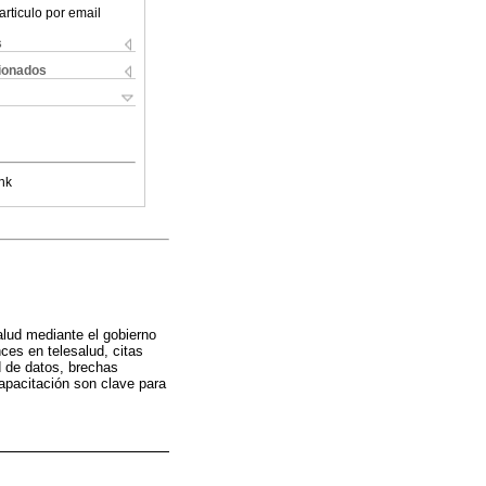
articulo por email
s
cionados
nk
salud mediante el gobierno
ces en telesalud, citas
ad de datos, brechas
capacitación son clave para