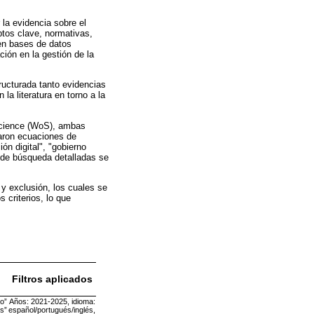
 la evidencia sobre el
ptos clave, normativas,
en bases de datos
ción en la gestión de la
ructurada tanto evidencias
la literatura en torno a la
 Science (WoS), ambas
ñaron ecuaciones de
n digital", "gobierno
s de búsqueda detalladas se
 y exclusión, los cuales se
 criterios, lo que
Filtros aplicados
no”
Años: 2021-2025, idioma:
s”
español/portugués/inglés,