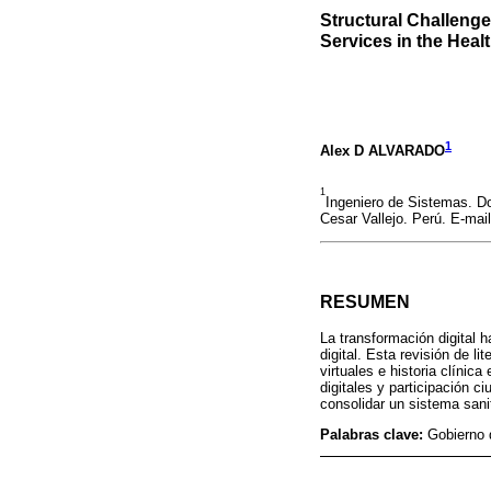
Structural Challenge
Services in the Heal
1
Alex D ALVARADO
1
Ingeniero de Sistemas. Do
Cesar Vallejo. Perú. E-mai
RESUMEN
La transformación digital h
digital. Esta revisión de l
virtuales e historia clínic
digitales y participación c
consolidar un sistema sanit
Palabras clave:
Gobierno d