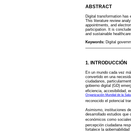
ABSTRACT
Digital transformation has 
This literature review ana
appointments, and electronic
participation. It is conclud
and sustainable healthcar
Keywords:
Digital governm
1. INTRODUCCIÓN
En un mundo cada vez más i
convertido en una necesida
ciudadanos, particularment
gobierno digital (GD) emer
eficiencia, accesibilidad, 
Organización Mundial de la Sal
reconocido el potencial tr
Asimismo, instituciones de
desarrollado estudios que 
económicos como sociales
percepción ciudadana respe
fortalece la gobernabilidad 