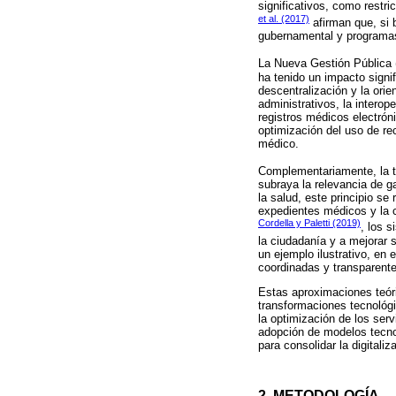
significativos, como restri
et al. (2017)
afirman que, si 
gubernamental y programa
La Nueva Gestión Pública 
ha tenido un impacto signif
descentralización y la orie
administrativos, la interop
registros médicos electróni
optimización del uso de re
médico.
Complementariamente, la te
subraya la relevancia de g
la salud, este principio se
expedientes médicos y la c
Cordella y Paletti (2019)
, los 
la ciudadanía y a mejorar 
un ejemplo ilustrativo, en 
coordinadas y transparente
Estas aproximaciones teóri
transformaciones tecnológi
la optimización de los serv
adopción de modelos tecnol
para consolidar la digitali
2. METODOLOGÍA