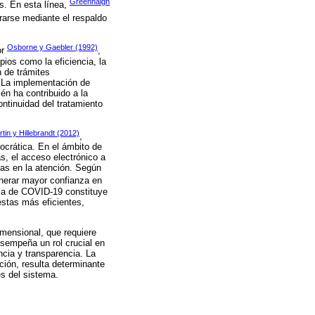
Greenhalgh
as. En esta línea,
erarse mediante el respaldo
Osborne y Gaebler (1992)
or
,
pios como la eficiencia, la
n de trámites
s. La implementación de
én ha contribuido a la
ontinuidad del tratamiento
rtin y Hillebrandt (2012)
,
ocrática. En el ámbito de
as, el acceso electrónico a
ias en la atención. Según
enerar mayor confianza en
mia de COVID-19 constituye
estas más eficientes,
imensional, que requiere
esempeña un rol crucial en
ncia y transparencia. La
ción, resulta determinante
es del sistema.