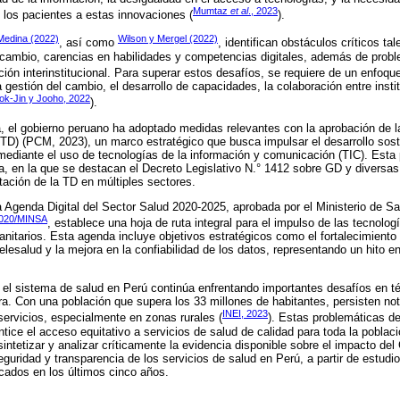
Mumtaz
et al
., 2023
 los pacientes a estas innovaciones (
).
edina (2022)
Wilson y Mergel (2022)
, así como
, identifican obstáculos críticos ta
al cambio, carencias en habilidades y competencias digitales, además de probl
ción interinstitucional. Para superar estos desafíos, se requiere de un enfoqu
la gestión del cambio, el desarrollo de capacidades, la colaboración entre insti
ok-Jin y Jooho, 2022
).
, el gobierno peruano ha adoptado medidas relevantes con la aprobación de la
TD) (PCM, 2023), un marco estratégico que busca impulsar el desarrollo sosten
 mediante el uso de tecnologías de la información y comunicación (TIC). Esta
a, en la que se destacan el Decreto Legislativo N.° 1412 sobre GD y diversa
ación de la TD en múltiples sectores.
la Agenda Digital del Sector Salud 2020-2025, aprobada por el Ministerio de S
-2020/MINSA
, establece una hoja de ruta integral para el impulso de las tecnologí
sanitarios. Esta agenda incluye objetivos estratégicos como el fortalecimient
 telesalud y la mejora en la confiabilidad de los datos, representando un hito e
 el sistema de salud en Perú continúa enfrentando importantes desafíos en t
ura. Con una población que supera los 33 millones de habitantes, persisten no
INEI, 2023
 servicios, especialmente en zonas rurales (
). Estas problemáticas d
ntice el acceso equitativo a servicios de salud de calidad para toda la poblaci
sintetizar y analizar críticamente la evidencia disponible sobre el impacto del
seguridad y transparencia de los servicios de salud en Perú, a partir de estud
cados en los últimos cinco años.