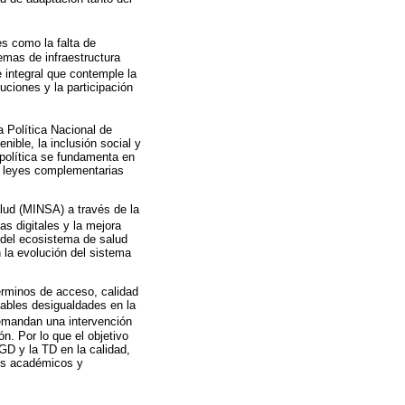
les como la falta de
emas de infraestructura
e integral que contemple la
tuciones y la participación
 Política Nacional de
ible, la inclusión social y
 política se fundamenta en
s leyes complementarias
alud (MINSA) a través de la
as digitales y la mejora
o del ecosistema de salud
n la evolución del sistema
érminos de acceso, calidad
tables desigualdades en la
emandan una intervención
ón. Por lo que el objetivo
 GD y la TD en la calidad,
ios académicos y