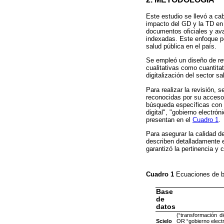
Este estudio se llevó a cab
impacto del GD y la TD en 
documentos oficiales y av
indexadas. Este enfoque per
salud pública en el país.
Se empleó un diseño de rev
cualitativas como cuantitat
digitalización del sector sa
Para realizar la revisión,
reconocidas por su acceso 
búsqueda específicas con 
digital", "gobierno electró
presentan en el
Cuadro 1
.
Para asegurar la calidad de
describen detalladamente 
garantizó la pertinencia y 
Cuadro 1
Ecuaciones de b
Base
de
datos
(“transformación di
Scielo
OR “gobierno elect