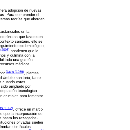
a mera adopción de nuevas
vas. Para comprender el
iversas teorías que abordan
ustanciales en la
lectrónicas que favorecen
contexto sanitario, ello se
seguimiento epidemiológico,
, (2006)
sostienen que la
rnos y culmina con la
bilitado una gestión
s recursos médicos.
Davis (1989)
 por
, plantea
l ámbito sanitario, tanto
es cuando estas
 sido ampliado por
aceptación tecnológica.
n cruciales para fomentar
rs (1962)
, ofrece un marco
re que la incorporación de
s hasta los rezagados-
tituciones privadas suelen
frentan obstáculos