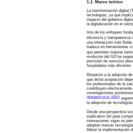
1.1. Marco teórico
La transformación digital 
tecnologías, ya que implic
impacto del gobierno digit
la digitalización en el sec
Uno de los enfoques fundam
eficiencia y transparencia
una interacción más fluida 
traduce en herramientas co
que permiten mejorar tanto 
evolución del GD ha seguid
provisión de servicios plen
hospitalaria más eficiente
Respecto a la adopción de
que dicha aceptación depend
los profesionales de la sa
contribuyen efectivamente 
investigaciones posteriore
Venkatesh et al. (2003)
argumen
la adopción de tecnologías 
Desde una perspectiva soci
explicativo útil para comp
innovaciones sigue un patr
adoptan nuevas tecnologías
liderar la implementación 