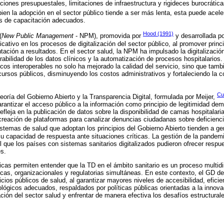
cciones presupuestales, limitaciones de infraestructura y rigideces burocrátic
bien la adopción en el sector público tiende a ser más lenta, esta puede acel
s de capacitación adecuados.
Hood (1991)
(
New Public Management
- NPM), promovida por
y desarrollada p
icativo en los procesos de digitalización del sector público, al promover princi
ntación a resultados. En el sector salud, la NPM ha impulsado la digitalizació
erabilidad de los datos clínicos y la automatización de procesos hospitalario
cos interoperables no solo ha mejorado la calidad del servicio, sino que tambi
cursos públicos, disminuyendo los costos administrativos y fortaleciendo la c
Cu
oría del Gobierno Abierto y la Transparencia Digital, formulada por Meijer,
arantizar el acceso público a la información como principio de legitimidad dem
 refleja en la publicación de datos sobre la disponibilidad de camas hospitalari
reación de plataformas para canalizar denuncias ciudadanas sobre deficienc
sistemas de salud que adoptan los principios del Gobierno Abierto tienden a g
su capacidad de respuesta ante situaciones críticas. La gestión de la pande
el que los países con sistemas sanitarios digitalizados pudieron ofrecer respu
s.
cas permiten entender que la TD en el ámbito sanitario es un proceso multid
cas, organizacionales y regulatorias simultáneas. En este contexto, el GD d
icios públicos de salud, al garantizar mayores niveles de accesibilidad, eficie
ógicos adecuados, respaldados por políticas públicas orientadas a la innova
zación del sector salud y enfrentar de manera efectiva los desafíos estructural