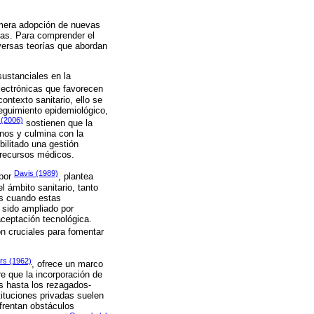
a mera adopción de nuevas
vas. Para comprender el
iversas teorías que abordan
ustanciales en la
lectrónicas que favorecen
contexto sanitario, ello se
seguimiento epidemiológico,
, (2006)
sostienen que la
rnos y culmina con la
bilitado una gestión
s recursos médicos.
Davis (1989)
 por
, plantea
l ámbito sanitario, tanto
es cuando estas
 sido ampliado por
aceptación tecnológica.
n cruciales para fomentar
rs (1962)
, ofrece un marco
re que la incorporación de
s hasta los rezagados-
tituciones privadas suelen
frentan obstáculos