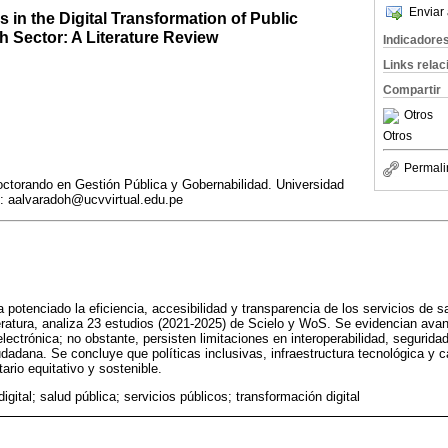
Enviar 
s in the Digital Transformation of Public
th Sector: A Literature Review
Indicadore
Links rela
Compartir
Otros
Otros
Permali
ctorando en Gestión Pública y Gobernabilidad. Universidad
l: aalvaradoh@ucvvirtual.edu.pe
a potenciado la eficiencia, accesibilidad y transparencia de los servicios de 
iteratura, analiza 23 estudios (2021-2025) de Scielo y WoS. Se evidencian avan
a electrónica; no obstante, persisten limitaciones en interoperabilidad, segurid
iudadana. Se concluye que políticas inclusivas, infraestructura tecnológica y 
ario equitativo y sostenible.
igital; salud pública; servicios públicos; transformación digital