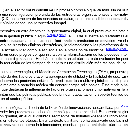
(TD) en el sector salud constituye un proceso complejo que va más allá de l
a una reconfiguración profunda de las estructuras organizacionales y normati
al (GD) en la mejora de los servicios de salud, es imprescindible considerar d
tor público desde una perspectiva integral.
entales en este ámbito es la gobernanza digital, la cual promueve mejoras s
Mergel (2013)
 de la gestión pública. Según
, el GD se sustenta en plataformas e
entre ciudadanía e instituciones, facilitando la prestación de servicios. En el 
mo las historias clínicas electrónicas, la telemedicina y las plataformas de 
Dunleavy
et a
l.
la accesibilidad como la eficiencia en la provisión de servicios.
o un curso progresivo, que inicia con la informatización de los procesos inte
amente digitalizados. En el ámbito de la salud pública, esta evolución ha posi
, la reducción de los tiempos de espera y una distribución más racional de lo
 nuevas tecnologías, el Modelo de Aceptación Tecnológica (TAM), propuesto
e de dos factores clave: la percepción de utilidad y la facilidad de uso. En e
lud como los pacientes están más predispuestos a utilizar plataformas digital
a mejorar la atención médica sin generar cargas adicionales. Este modelo ha
s que destacan la influencia de factores organizacionales y normativos en la 
tan que las políticas públicas que brindan capacitación y soporte técnico so
en el sector público.
Roge
otecnológica, la Teoría de la Difusión de Innovaciones, desarrollada por
render los procesos de adopción tecnológica en la sociedad. Esta teoría sugie
ón gradual, en el cual distintos segmentos de usuarios -desde los innovadore
 en diferentes etapas. En el contexto sanitario, se ha observado que las ins
de innovaciones como la telemedicina, mientras que las entidades públicas en