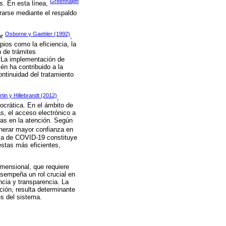
Greenhalgh
as. En esta línea,
erarse mediante el respaldo
Osborne y Gaebler (1992)
or
,
pios como la eficiencia, la
n de trámites
s. La implementación de
én ha contribuido a la
ontinuidad del tratamiento
rtin y Hillebrandt (2012)
,
ocrática. En el ámbito de
as, el acceso electrónico a
ias en la atención. Según
enerar mayor confianza en
mia de COVID-19 constituye
estas más eficientes,
imensional, que requiere
esempeña un rol crucial en
ncia y transparencia. La
ción, resulta determinante
es del sistema.