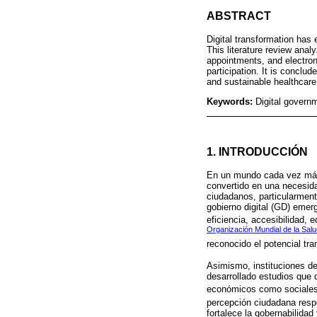
ABSTRACT
Digital transformation has 
This literature review ana
appointments, and electronic
participation. It is conclud
and sustainable healthcar
Keywords:
Digital governm
1. INTRODUCCIÓN
En un mundo cada vez más i
convertido en una necesida
ciudadanos, particularment
gobierno digital (GD) emer
eficiencia, accesibilidad, 
Organización Mundial de la Sal
reconocido el potencial tr
Asimismo, instituciones de
desarrollado estudios que 
económicos como sociales
percepción ciudadana respe
fortalece la gobernabilidad 