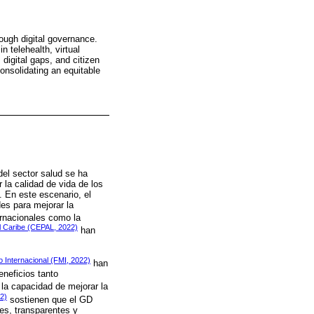
rough digital governance.
 telehealth, virtual
 digital gaps, and citizen
 consolidating an equitable
el sector salud se ha
la calidad de vida de los
. En este escenario, el
es para mejorar la
ernacionales como la
l Caribe (CEPAL, 2022)
han
 Internacional (FMI, 2022)
han
eneficios tanto
la capacidad de mejorar la
2)
sostienen que el GD
ntes, transparentes y