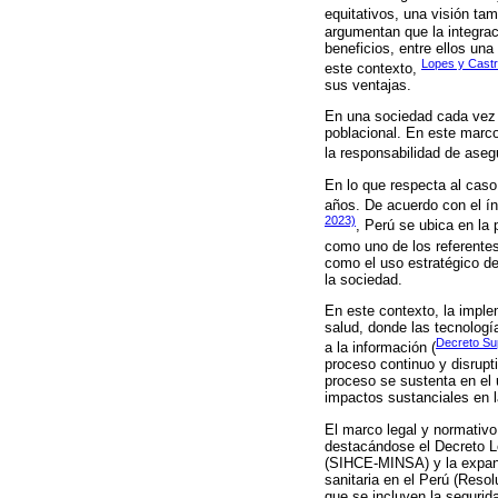
equitativos, una visión ta
argumentan que la integrac
beneficios, entre ellos un
Lopes y Castr
este contexto,
sus ventajas.
En una sociedad cada vez m
poblacional. En este marco
la responsabilidad de asegu
En lo que respecta al caso
años. De acuerdo con el ín
2023)
, Perú se ubica en la
como uno de los referentes
como el uso estratégico de 
la sociedad.
En este contexto, la imple
salud, donde las tecnología
Decreto Su
a la información (
proceso continuo y disrupt
proceso se sustenta en el u
impactos sustanciales en l
El marco legal y normativo
destacándose el Decreto Le
(SIHCE-MINSA) y la expans
sanitaria en el Perú (Reso
que se incluyen la segurid