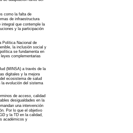
les como la falta de
emas de infraestructura
e integral que contemple la
tuciones y la participación
 Política Nacional de
ible, la inclusión social y
 política se fundamenta en
s leyes complementarias
alud (MINSA) a través de la
as digitales y la mejora
o del ecosistema de salud
n la evolución del sistema
érminos de acceso, calidad
tables desigualdades en la
emandan una intervención
ón. Por lo que el objetivo
 GD y la TD en la calidad,
ios académicos y