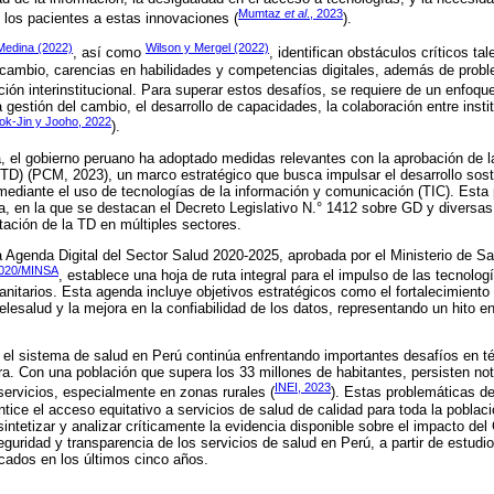
Mumtaz
et al
., 2023
 los pacientes a estas innovaciones (
).
edina (2022)
Wilson y Mergel (2022)
, así como
, identifican obstáculos críticos ta
al cambio, carencias en habilidades y competencias digitales, además de probl
ción interinstitucional. Para superar estos desafíos, se requiere de un enfoqu
la gestión del cambio, el desarrollo de capacidades, la colaboración entre insti
ok-Jin y Jooho, 2022
).
, el gobierno peruano ha adoptado medidas relevantes con la aprobación de la
TD) (PCM, 2023), un marco estratégico que busca impulsar el desarrollo sosten
 mediante el uso de tecnologías de la información y comunicación (TIC). Esta
a, en la que se destacan el Decreto Legislativo N.° 1412 sobre GD y diversa
ación de la TD en múltiples sectores.
la Agenda Digital del Sector Salud 2020-2025, aprobada por el Ministerio de S
-2020/MINSA
, establece una hoja de ruta integral para el impulso de las tecnologí
sanitarios. Esta agenda incluye objetivos estratégicos como el fortalecimient
 telesalud y la mejora en la confiabilidad de los datos, representando un hito e
 el sistema de salud en Perú continúa enfrentando importantes desafíos en t
ura. Con una población que supera los 33 millones de habitantes, persisten no
INEI, 2023
 servicios, especialmente en zonas rurales (
). Estas problemáticas d
ntice el acceso equitativo a servicios de salud de calidad para toda la poblaci
sintetizar y analizar críticamente la evidencia disponible sobre el impacto del
seguridad y transparencia de los servicios de salud en Perú, a partir de estud
cados en los últimos cinco años.