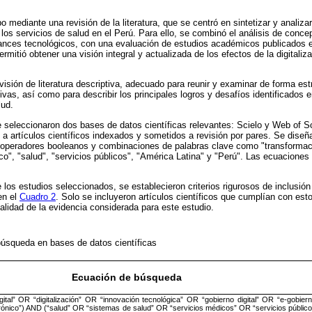
o mediante una revisión de la literatura, que se centró en sintetizar y analizar
los servicios de salud en el Perú. Para ello, se combinó el análisis de conce
ances tecnológicos, con una evaluación de estudios académicos publicados 
mitió obtener una visión integral y actualizada de los efectos de la digitaliza
isión de literatura descriptiva, adecuado para reunir y examinar de forma est
ivas, así como para describir los principales logros y desafíos identificados en 
lud.
 se seleccionaron dos bases de datos científicas relevantes: Scielo y Web of
a artículos científicos indexados y sometidos a revisión por pares. Se dise
operadores booleanos y combinaciones de palabras clave como "transformació
nico", "salud", "servicios públicos", "América Latina" y "Perú". Las ecuacione
 los estudios seleccionados, se establecieron criterios rigurosos de inclusión
en el
Cuadro 2
. Solo se incluyeron artículos científicos que cumplían con estos
calidad de la evidencia considerada para este estudio.
úsqueda en bases de datos científicas
Ecuación de búsqueda
gital” OR “digitalización” OR “innovación tecnológica” OR “gobierno digital” OR “e-gobier
rónico”) AND (“salud” OR “sistemas de salud” OR “servicios médicos” OR “servicios público