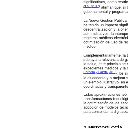
significativos, como restri
et al. (2017)
afirman que, si 
gubernamental y programa
La Nueva Gestión Pública 
ha tenido un impacto signif
descentralización y la orie
administrativos, la interop
registros médicos electróni
optimización del uso de re
médico.
Complementariamente, la te
subraya la relevancia de g
la salud, este principio se
expedientes médicos y la c
Cordella y Paletti (2019)
, los 
la ciudadanía y a mejorar 
un ejemplo ilustrativo, en 
coordinadas y transparente
Estas aproximaciones teóri
transformaciones tecnológi
la optimización de los serv
adopción de modelos tecnol
para consolidar la digitali
2. METODOLOGÍA