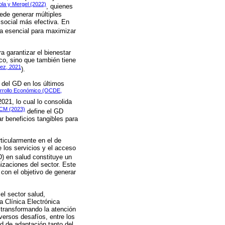
la y Mergel (2022)
, quienes
ede generar múltiples
 social más efectiva. En
a esencial para maximizar
 garantizar el bienestar
co, sino que también tiene
lez, 2021
).
 del GD en los últimos
arrollo Económico (OCDE,
21, lo cual lo consolida
CM (2023)
define el GD
r beneficios tangibles para
ticularmente en el de
e los servicios y el acceso
TD) en salud constituye un
izaciones del sector. Este
 con el objetivo de generar
el sector salud,
a Clínica Electrónica
transformando la atención
versos desafíos, entre los
ad de adaptación tanto del