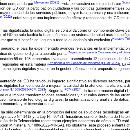
Mekonnen (2021)
Scupo
mbién compartida por
. Esta perspectiva es respaldada por
ión del GD con la participación ciudadana y las políticas gubernamentales pu
a mayor calidad de los servicios públicos, mayor transparencia y una inclusión
o (2022)
enfatizan que una implementación eficaz y responsable del GD result
ás digitalizada, la salud digital se consolida como un componente clave para
, el GD no solo facilita la transición hacia un sistema de salud más tecnológi
Henao y Tél
rar que sus beneficios lleguen a toda la ciudadanía sin exclusión (
 peruano, el país ha experimentado avances relevantes en la implementación
Organización para la Cooperación y el Des
dice de gobierno digital elaborado por la
 posición 59 de 193 economías evaluadas, ascendiendo 12 posiciones desde 20
Presidencia del Consejo de Ministros [PCM], 2023
P
 regionales en esta materia (
). La
tecnologías digitales y datos en la gestión pública con el propósito de genera
mentación del GD ha tenido un impacto significativo en diversos sectores, par
s digitales han contribuido a mejorar la calidad de la atención, la eficiencia d
premo N.° 085-2023-PCM, 2023
PCM (2024)
). Según la
, la transformación digital (
ivo que implica transformaciones estratégicas y culturales dentro de las organ
so intensivo de tecnologías digitales, la sistematización y análisis de datos,
a economía y el bienestar social.
 ha sido determinante en la promoción del uso de soluciones tecnológicas en 
gislativo N.° 1412 y la Ley N.° 30421. Iniciativas como el Sistema de Histori
ión de la Telemedicina representan ejemplos concretos de cómo la TD está 
lución Ministerial N.° 080-2022-MINSA). No obstante, este proceso enfrenta di
ad de la información, la desigualdad en el acceso a tecnologías, y la necesid