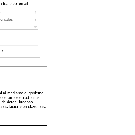
articulo por email
s
cionados
nk
salud mediante el gobierno
ces en telesalud, citas
ad de datos, brechas
capacitación son clave para