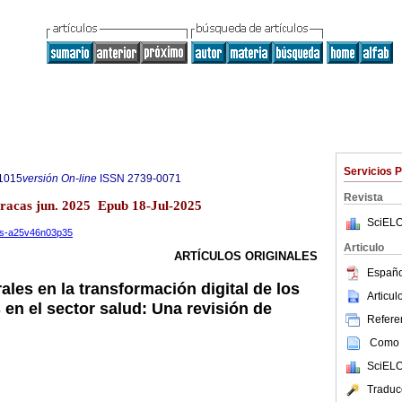
Servicios 
1015
versión On-line
ISSN
2739-0071
Revista
aracas jun. 2025 Epub 18-Jul-2025
SciELO
ios-a25v46n03p35
Articulo
ARTÍCULOS ORIGINALES
Españo
ales en la transformación digital de los
Articu
 en el sector salud: Una revisión de
Referen
Como c
SciELO
Traduc