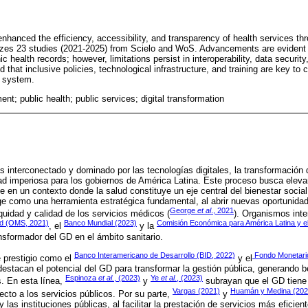
enhanced the efficiency, accessibility, and transparency of health services th
lyzes 23 studies (2021-2025) from Scielo and WoS. Advancements are evident in
 health records; however, limitations persist in interoperability, data security,
ed that inclusive policies, technological infrastructure, and training are key to
e system.
ent; public health; public services; digital transformation
nterconectado y dominado por las tecnologías digitales, la transformación d
d imperiosa para los gobiernos de América Latina. Este proceso busca elevar 
e en un contexto donde la salud constituye un eje central del bienestar social
ge como una herramienta estratégica fundamental, al abrir nuevas oportunidad
George
et al
., 2021
equidad y calidad de los servicios médicos (
). Organismos int
ud (OMS, 2021)
Banco Mundial (2023)
Comisión Económica para América Latina y e
, el
y la
ansformador del GD en el ámbito sanitario.
Banco Interamericano de Desarrollo (BID, 2022)
Fondo Monetario
 prestigio como el
y el
destacan el potencial del GD para transformar la gestión pública, generando b
Espinoza
et al.
, (2023)
Ye
et al.
, (2023)
. En esta línea,
y
subrayan que el GD tiene 
Vargas (2021)
Huamán y Medina (202
cto a los servicios públicos. Por su parte,
y
y las instituciones públicas, al facilitar la prestación de servicios más eficie