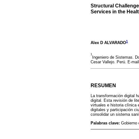
Structural Challenge
Services in the Heal
1
Alex D ALVARADO
1
Ingeniero de Sistemas. Do
Cesar Vallejo. Perú. E-mai
RESUMEN
La transformación digital h
digital. Esta revisión de l
virtuales e historia clínic
digitales y participación c
consolidar un sistema sanit
Palabras clave:
Gobierno d