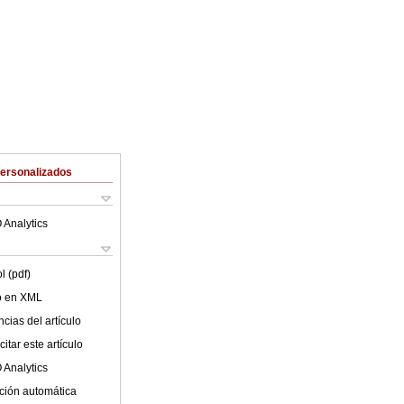
Personalizados
 Analytics
l (pdf)
lo en XML
cias del artículo
itar este artículo
 Analytics
ción automática