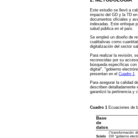
Este estudio se llevó a cab
impacto del GD y la TD en 
documentos oficiales y av
indexadas. Este enfoque per
salud pública en el país.
Se empleó un diseño de rev
cualitativas como cuantitat
digitalización del sector sa
Para realizar la revisión,
reconocidas por su acceso 
búsqueda específicas con 
digital", "gobierno electró
presentan en el
Cuadro 1
.
Para asegurar la calidad de
describen detalladamente 
garantizó la pertinencia y 
Cuadro 1
Ecuaciones de b
Base
de
datos
(“transformación di
Scielo
OR “gobierno elect