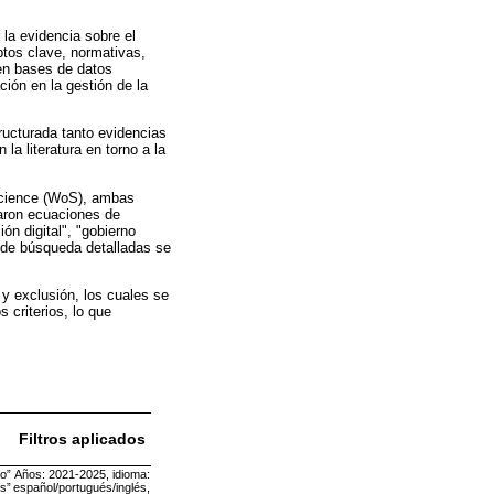
 la evidencia sobre el
ptos clave, normativas,
en bases de datos
ción en la gestión de la
ructurada tanto evidencias
la literatura en torno a la
 Science (WoS), ambas
ñaron ecuaciones de
n digital", "gobierno
s de búsqueda detalladas se
 y exclusión, los cuales se
 criterios, lo que
Filtros aplicados
no”
Años: 2021-2025, idioma:
s”
español/portugués/inglés,