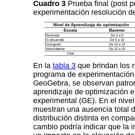
Cuadro 3
Prueba final (post 
experimentación resolución 
Nivel de Aprendizaje de optimización
Escala
Baremo
Elemental
De 0 a 5
En desarrollo
De 5 a 10
Emergente
De 10 a 15
Sobresaliente
De 15 a 20
Total
En la
tabla 3
que brindan los r
programa de experimentación
GeoGebra, se observan patrone
aprendizaje de optimización en
experimental (GE). En el nive
muestran una ausencia total d
distribución distinta en compa
cambio podría indicar que la 