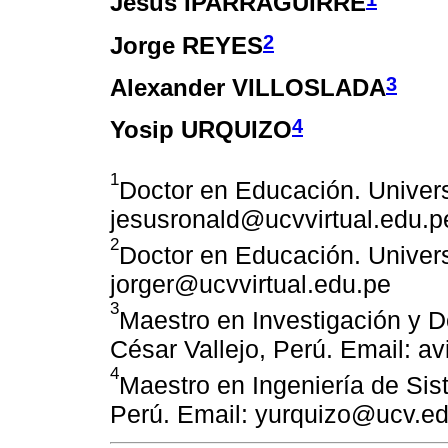
Jesús IPARRAGUIRRE
2
Jorge REYES
3
Alexander VILLOSLADA
4
Yosip URQUIZO
1
Doctor en Educación. Univers
jesusronald@ucvvirtual.edu.p
2
Doctor en Educación. Univers
jorger@ucvvirtual.edu.pe
3
Maestro en Investigación y D
César Vallejo, Perú. Email: a
4
Maestro en Ingeniería de Sis
Perú. Email: yurquizo@ucv.e