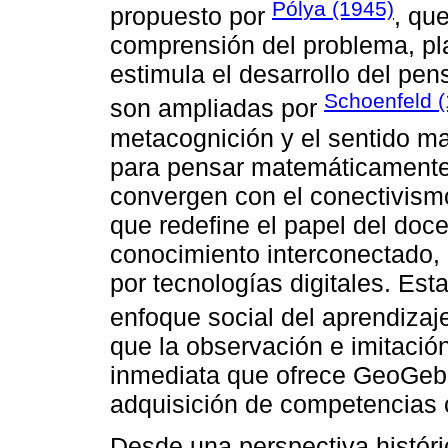
Pólya (1945)
propuesto por
, qu
comprensión del problema, plan
estimula el desarrollo del pen
Schoenfeld 
son ampliadas por
metacognición y el sentido m
para pensar matemáticamente.
convergen con el conectivism
que redefine el papel del doc
conocimiento interconectado
por tecnologías digitales. Es
enfoque social del aprendiza
que la observación e imitación
inmediata que ofrece GeoGebr
adquisición de competencias 
Desde una perspectiva históri