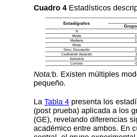
Cuadro 4
Estadísticos descrip
Estadígrafos
Grupo
N
Media
1
Mediana
1
Moda
Desv. Desviación
2
Coeficiente Variación
Asimetría
0
Curtosis
-
Nota:
b. Existen múltiples mod
pequeño.
La
Tabla 4
presenta los estadís
(post prueba) aplicada a los 
(GE), revelando diferencias si
académico entre ambos. En c
central, el grupo experimenta