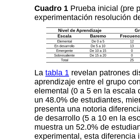
Cuadro 1
Prueba inicial (pre
experimentación resolución 
Nivel de Aprendizaje
Gr
Escala
Baremo
Frecuenc
Elemental
De 0 a 5
12
En desarrollo
De 5 a 10
13
Emergente
De 10 a 15
0
Sobresaliente
De 15 a 20
0
Total
25
La
tabla 1
revelan patrones dis
aprendizaje entre el grupo con
elemental (0 a 5 en la escala
un 48.0% de estudiantes, mie
presenta una notoria diferenc
de desarrollo (5 a 10 en la es
muestra un 52.0% de estudian
experimental, esta diferencia