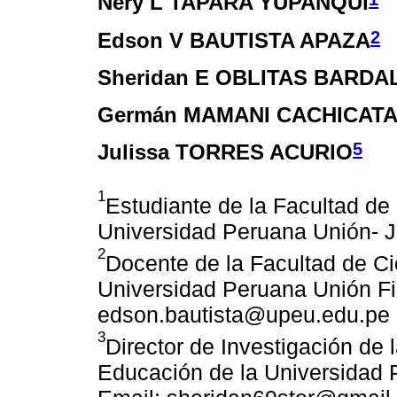
Nery L TAPARA YUPANQUI
2
Edson V BAUTISTA APAZA
Sheridan E OBLITAS BARDA
Germán MAMANI CACHICATA
5
Julissa TORRES ACURIO
1
Estudiante de la Facultad d
Universidad Peruana Unión- J
2
Docente de la Facultad de C
Universidad Peruana Unión Fili
edson.bautista@upeu.edu.pe
3
Director de Investigación de
Educación de la Universidad P