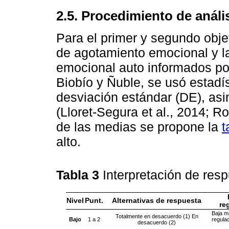
2.5. Procedimiento de análi
Para el primer y segundo objet
de agotamiento emocional y la
emocional auto informados por
Biobío y Ñuble, se usó estadís
desviación estándar (DE), asim
(Lloret-Segura et al., 2014; R
de las medias se propone la
t
alto.
Tabla 3
Interpretación de res
Nivel
Punt.
Alternativas de respuesta
re
Baja m
Totalmente en desacuerdo (1) En
Bajo
1 a 2
regula
desacuerdo (2)