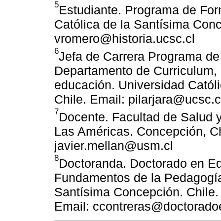
5
Estudiante. Programa de For
Católica de la Santísima Conc
vromero@historia.ucsc.cl
6
Jefa de Carrera Programa d
Departamento de Curriculum, 
educación. Universidad Catól
Chile. Email: pilarjara@ucsc.c
7
Docente. Facultad de Salud y
Las Américas. Concepción, Chi
javier.mellan@usm.cl
8
Doctoranda. Doctorado en E
Fundamentos de la Pedagogía.
Santísima Concepción. Chile. 
Email: ccontreras@doctorado