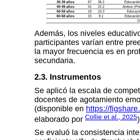
30-39 años
67
36.2
Educación
40-49 años
41
22.2
Ambos (Pri
50-59 años
19
10.3
Educació
60-68 años
15
8.1
Educación
O
Además, los niveles educativo
participantes varían entre pr
la mayor frecuencia es en pro
secundaria.
2.3. Instrumentos
Se aplicó la escala de compe
docentes de agotamiento emoc
(disponible en
https://figsha
Collie et al., 2025
elaborado por
)
Se evaluó la consistencia int