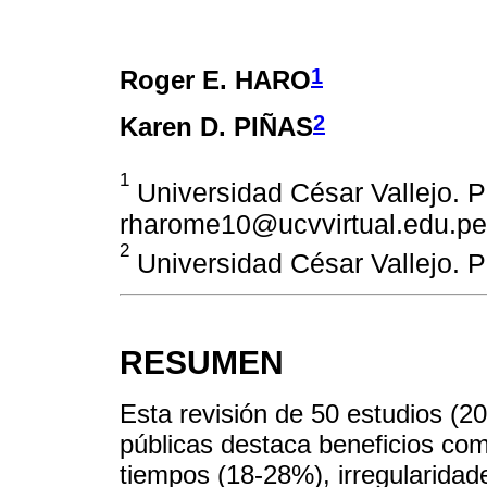
1
Roger E. HARO
2
Karen D. PIÑAS
1
Universidad César Vallejo. P
rharome10@ucvvirtual.edu.pe
2
Universidad César Vallejo. P
RESUMEN
Esta revisión de 50 estudios (2
públicas destaca beneficios co
tiempos (18-28%), irregularidad