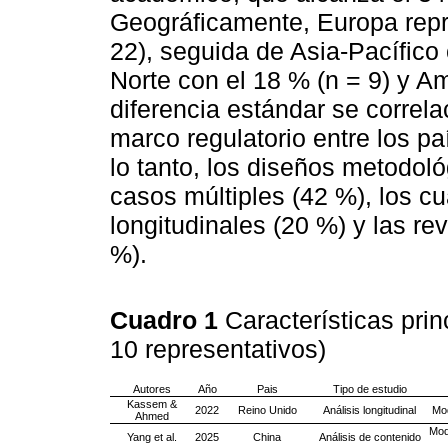
Geográficamente, Europa repre
22), seguida de Asia-Pacífico 
Norte con el 18 % (n = 9) y Am
diferencia estándar se correl
marco regulatorio entre los p
lo tanto, los diseños metodol
casos múltiples (42 %), los c
longitudinales (20 %) y las re
%).
Cuadro 1
Características prin
10 representativos)
Autores
Año
Pais
Tipo de estudio
Kassem &
2022
Reino Unido
Análisis longitudinal
Mod
Ahmed
Mod
Yang et al.
2025
China
Análisis de contenido