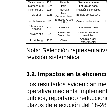
Osadcha et al.
2024
Lithuania
Semántica latente
A
Marocco et al.
2024
Italia
Estudio de caso
Rinchen et al.
2024
Australia
Revisión sistemática
New
Ma et al.
2023
Estudio comparativo
Zelanda/China
Emiratos Árabe
Elshabshiri et al.
2025
Análisis bibliométrico
R
Unidos
Shibambu &
2025
Sudafrica
Estudio de caso
Ngoepe
Paises en
Estudio de casos
Tanveer et al.
2025
Desarrollo
múltiples
Análisis cuasi-
Liu & Feng
2025
China
experimental
Nota: Selección representativa
revisión sistemática
3.2. Impactos en la eficienc
Los resultados evidencian mejo
operativa mediante implement
pública, reportando reduccio
plazos de ejecución del 18-28