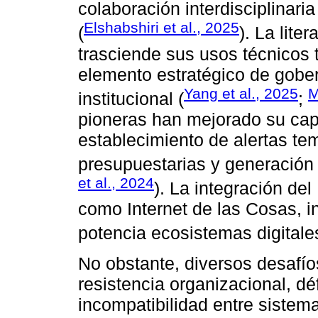
colaboración interdisciplinari
Elshabshiri et al., 2025
(
). La lite
trasciende sus usos técnicos 
elemento estratégico de gober
Yang et al., 2025
M
institucional (
;
pioneras han mejorado su cap
establecimiento de alertas t
presupuestarias y generación
et al., 2024
). La integración de
como Internet de las Cosas, int
potencia ecosistemas digitales
No obstante, diversos desafí
resistencia organizacional, dé
incompatibilidad entre sistema