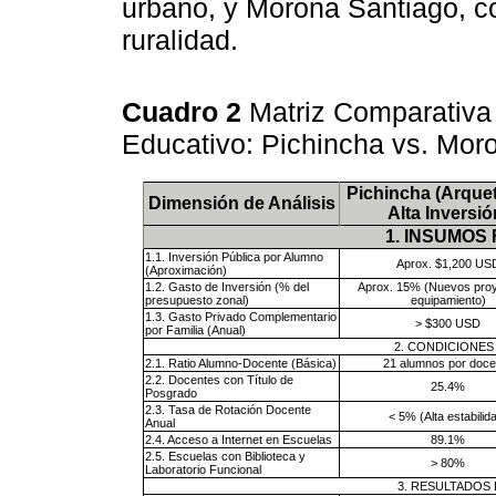
urbano, y Morona Santiago, co
ruralidad.
Cuadro 2
Matriz Comparativa
Educativo: Pichincha vs. Mor
Pichincha (Arque
Dimensión de Análisis
Alta Inversió
1. INSUMOS
1.1. Inversión Pública por Alumno
Aprox. $1,200 US
(Aproximación)
1.2. Gasto de Inversión (% del
Aprox. 15% (Nuevos proy
presupuesto zonal)
equipamiento)
1.3. Gasto Privado Complementario
> $300 USD
por Familia (Anual)
2. CONDICIONES
2.1. Ratio Alumno-Docente (Básica)
21 alumnos por doce
2.2. Docentes con Título de
25.4%
Posgrado
2.3. Tasa de Rotación Docente
< 5% (Alta estabilid
Anual
2.4. Acceso a Internet en Escuelas
89.1%
2.5. Escuelas con Biblioteca y
> 80%
Laboratorio Funcional
3. RESULTADOS 