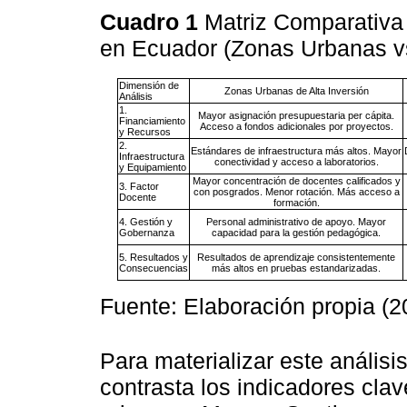
Cuadro 1
Matriz Comparativa
en Ecuador (Zonas Urbanas v
Dimensión de
Zonas Urbanas de Alta Inversión
Análisis
1.
Mayor asignación presupuestaria per cápita.
Financiamiento
Acceso a fondos adicionales por proyectos.
y Recursos
2.
Estándares de infraestructura más altos. Mayor
Infraestructura
conectividad y acceso a laboratorios.
y Equipamiento
Mayor concentración de docentes calificados y
3. Factor
con posgrados. Menor rotación. Más acceso a
Docente
formación.
4. Gestión y
Personal administrativo de apoyo. Mayor
Gobernanza
capacidad para la gestión pedagógica.
5. Resultados y
Resultados de aprendizaje consistentemente
Consecuencias
más altos en pruebas estandarizadas.
Fuente: Elaboración propia (2
Para materializar este análisi
contrasta los indicadores cla