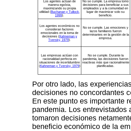
Los agentes actúan de
No se cumple. La empresa tomó
manera egoísta,
decisiones para beneficiar a sus
maximizando su propia
empleados y a la comunidad en
utilidad (
Buchanan y Tullock,
lugar de maximizar solo su
1999
).
beneficio.
Los agentes económicos no
No se cumple. Las emociones y
consideran factores
lazos familiares fueron
emocionales en la toma de
determinantes en la gestión de la
decisiones (
Kahneman y
empresa.
Tversky, 1979
).
Las empresas actúan con
No se cumple. Durante la
racionalidad perfecta en
pandemia, las decisiones fueron
situaciones de incertidumbre
reactivas más que racionalmente
(
Kahneman y Tversky, 1979
)
planificadas.
Por otro lado, las experiencia
decisiones no concordantes co
En este punto es importante r
pandemia. Los entrevistados 
tomaron decisiones netamente
beneficio económico de la em