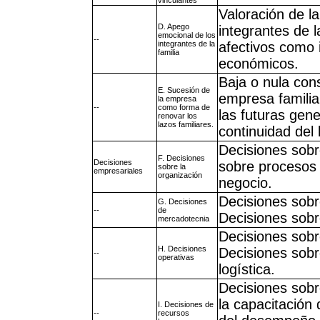
Valoración de la
D. Apego
integrantes de l
emocional de los
--
integrantes de la
afectivos como 
familia
económicos.
Baja o nula cons
E. Sucesión de
empresa familia
la empresa
--
como forma de
las futuras gen
renovar los
lazos familiares.
continuidad del 
Decisiones sobr
F. Decisiones
Decisiones
sobre procesos 
sobre la
empresariales
organización
negocio.
Decisiones sobr
G. Decisiones
--
de
Decisiones sobre
mercadotecnia
Decisiones sobr
H. Decisiones
Decisiones sobr
--
operativas
logística.
Decisiones sobr
la capacitación 
I. Decisiones de
--
recursos