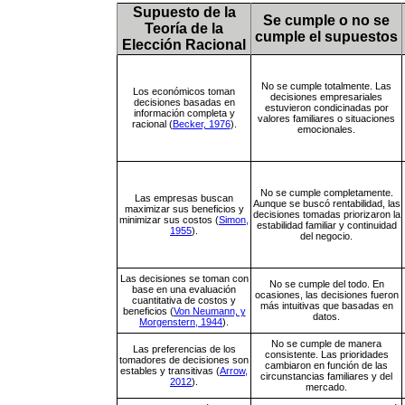
Supuesto de la
Se cumple o no se
Teoría de la
cumple el supuestos
Elección Racional
No se cumple totalmente. Las
Los económicos toman
decisiones empresariales
decisiones basadas en
estuvieron condicinadas por
información completa y
valores familiares o situaciones
racional (
Becker, 1976
).
emocionales.
No se cumple completamente.
Las empresas buscan
Aunque se buscó rentabilidad, las
maximizar sus beneficios y
decisiones tomadas priorizaron la
minimizar sus costos (
Simon,
estabilidad familiar y continuidad
1955
).
del negocio.
Las decisiones se toman con
No se cumple del todo. En
base en una evaluación
ocasiones, las decisiones fueron
cuantitativa de costos y
más intuitivas que basadas en
beneficios (
Von Neumann, y
datos.
Morgenstern, 1944
).
No se cumple de manera
Las preferencias de los
consistente. Las prioridades
tomadores de decisiones son
cambiaron en función de las
estables y transitivas (
Arrow,
circunstancias familiares y del
2012
).
mercado.