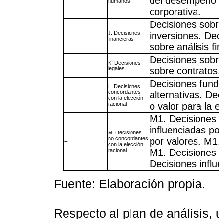
del desempeño d
humanos
corporativa.
Decisiones sobr
J. Decisiones
inversiones. De
--
financieras
sobre análisis f
Decisiones sobr
K. Decisiones
--
legales
sobre contratos
Decisiones fund
L. Decisiones
concordantes
alternativas. De
--
con la elección
racional
o valor para la
M1. Decisiones 
influenciadas p
M. Decisiones
no concordantes
por valores. M1.
--
con la elección
racional
M1. Decisiones 
Decisiones influ
Fuente: Elaboración propia.
Respecto al plan de análisis, 