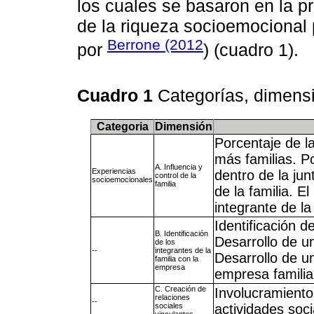
los cuales se basaron en la p
de la riqueza socioemocional 
Berrone (2012
por
) (cuadro 1).
Cuadro 1
Categorías, dimens
Categoria
Dimensión
Porcentaje de l
más familias. Po
A. Influencia y
Experiencias
dentro de la jun
control de la
socioemocionales
familia
de la familia. El
integrante de la 
Identificación d
B. Identificación
Desarrollo de u
de los
--
integrantes de la
Desarrollo de u
familia con la
empresa
empresa familia
C. Creación de
Involucramiento
relaciones
--
sociales
actividades soci
vinculantes