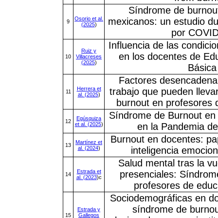
Síndrome de burnou
Osorio et al.
mexicanos: un estudio d
9
(2025
)
por COVID
Influencia de las condici
Ruiz y
en los docentes de Ed
10
Villacreses
(2025
)
Básica
Factores desencadenan
Herrera et
trabajo que pueden lleva
11
al. (2025
)
burnout en profesores 
Síndrome de Burnout en
Egúsquiza
12
et al. (2025
)
en la Pandemia d
Burnout en docentes: pap
Martínez et
13
al. (2024
)
inteligencia emocion
Salud mental tras la vu
Estrada et
presenciales: Síndrom
14
al. (2023
)c
profesores de educ
Sociodemográficas en d
síndrome de burnout
Estrada y
15
Gallegos