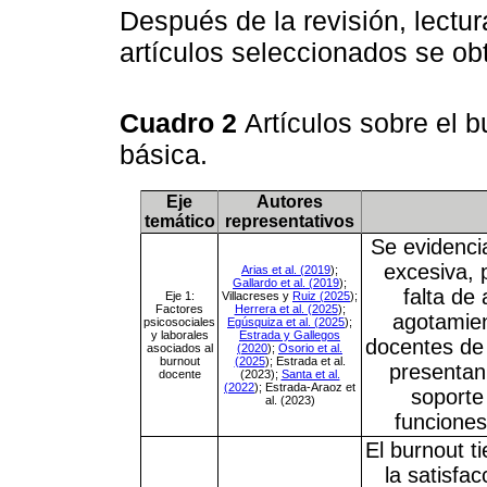
Después de la revisión, lectur
artículos seleccionados se obt
Cuadro 2
Artículos sobre el 
básica.
Eje
Autores
temático
representativos
Se evidenci
excesiva, 
Arias et al. (2019
);
Gallardo et al. (2019
);
falta de
Eje 1:
Villacreses y
Ruiz (2025
);
Factores
Herrera et al. (2025
);
agotamien
psicosociales
Egúsquiza et al. (2025
);
y laborales
Estrada y Gallegos
docentes de 
asociados al
(2020
);
Osorio et al.
burnout
(2025
); Estrada et al.
presentan
docente
(2023);
Santa et al.
(2022
); Estrada-Araoz et
soporte 
al. (2023)
funciones
El burnout t
la satisfac