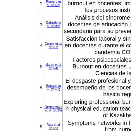
Romero et
burnout en docentes: im
2
al. (2023
)
los procesos inst
Análisis del síndrome
Gallardo et
docentes de educación in
3
al. (2019
)
secundaria para su preven
Satisfacción laboral y s
Cortez et al.
en docentes durante el co
4
(2021
)
pandemia CO
Factores psicosociale
Martin et al.
Burnout en docentes un
5
(2024
)
Ciencias de l
El desgaste profesional y
Estrada et
desempeño de los docen
6
al. (2021
)
básica reg
Exploring professional bur
Orynbayeva
in physical education tea
7
et al. (2025
)
of Kazakh
Symptoms networks in t
Ruiz et al.
8
(2025
)
from burn