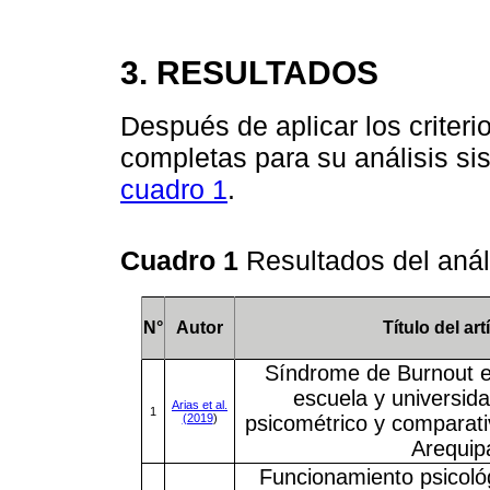
3. RESULTADOS
Después de aplicar los criter
completas para su análisis si
cuadro 1
.
Cuadro 1
Resultados del anál
N°
Autor
Título del art
Síndrome de Burnout e
escuela y universida
Arias et al.
1
(2019
)
psicométrico y comparati
Arequip
Funcionamiento psicológ