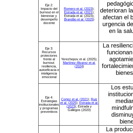
pedagógic
Eje 2:
Impacto del
Romero et al. (2023
);
deterioran l
burnout en el
Estrada et al. (2021
);
bienestar y
Estrada et al. (2023);
afectan el 
desempeño
Brandão et al. (2025
)
urgencia de
docente
en la sa
La resilienc
Eje 3:
funcionan
Recursos
protectores
agotamie
frente al
Yerezhepov et al. (2025);
burnout:
Martínez-Álvarez et al.
fortalecimi
resiliencia,
(2024
)
autoeficacia e
bienes
inteligencia
emocional
Los estu
institucio
Eje 4:
Cortez et al. (2021
);
Ruiz
median
Estrategias
et al. (2025
);
Estrada et al.
institucionales
(2023
); Estrada y
mindfuln
y programas
Gallegos (2020)
preventivos
disminu
biene
La producc