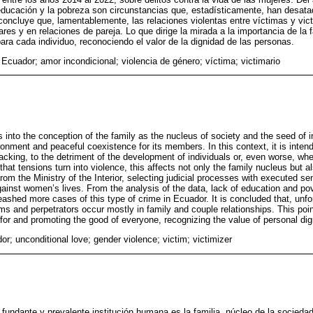
educación y la pobreza son circunstancias que, estadísticamente, han desat
concluye que, lamentablemente, las relaciones violentas entre víctimas y vic
res y en relaciones de pareja. Lo que dirige la mirada a la importancia de la f
ara cada individuo, reconociendo el valor de la dignidad de las personas.
 Ecuador; amor incondicional; violencia de género; víctima; victimario
s into the conception of the family as the nucleus of society and the seed of i
onment and peaceful coexistence for its members. In this context, it is inten
lacking, to the detriment of the development of individuals or, even worse, whe
hat tensions turn into violence, this affects not only the family nucleus but al
rom the Ministry of the Interior, selecting judicial processes with executed 
ainst women’s lives. From the analysis of the data, lack of education and po
nleashed more cases of this type of crime in Ecuador. It is concluded that, unfor
ms and perpetrators occur mostly in family and couple relationships. This poin
g for and promoting the good of everyone, recognizing the value of personal dig
or; unconditional love; gender violence; victim; victimizer
l, fundante y prevalente institución humana es la familia, núcleo de la socieda