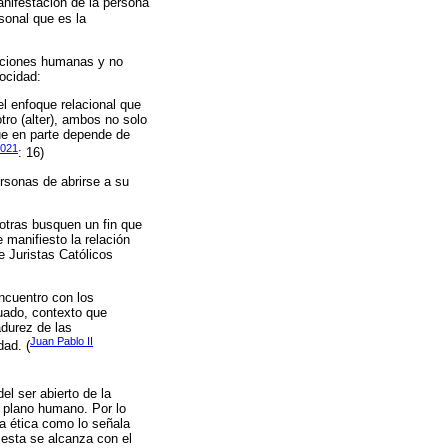
anifestación de la persona
sonal que es la
laciones humanas y no
ocidad:
l enfoque relacional que
tro (alter), ambos no solo
ue en parte depende de
2021
: 16)
rsonas de abrirse a su
 otras busquen un fin que
 manifiesto la relación
e Juristas Católicos
ncuentro con los
uado, contexto que
adurez de las
Juan Pablo II
dad. (
el ser abierto de la
l plano humano. Por lo
a ética como lo señala
 esta se alcanza con el