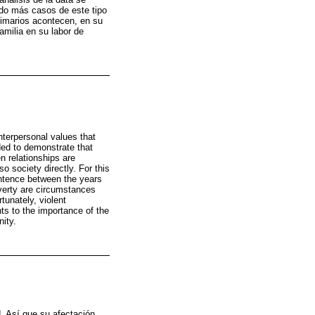
ado más casos de este tipo
timarios acontecen, en su
amilia en su labor de
nterpersonal values that
ded to demonstrate that
n relationships are
so society directly. For this
sentence between the years
verty are circumstances
tunately, violent
ts to the importance of the
nity.
d. Así que su afectación