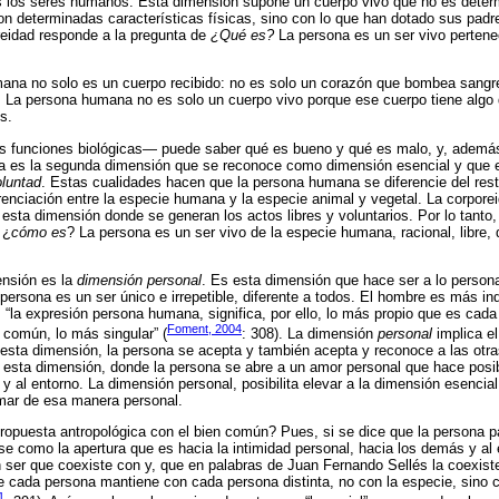
os los seres humanos. Esta dimensión supone un cuerpo vivo que no es deter
n determinadas características físicas, sino con lo que han dotado sus pad
reidad responde a la pregunta de
¿Qué es?
La persona es un ser vivo pertene
mana no solo es un cuerpo recibido: no es solo un corazón que bombea sangre
. La persona humana no es solo un cuerpo vivo porque ese cuerpo tiene algo 
s.
 funciones biológicas― puede saber qué es bueno y qué es malo, y, además
Esta es la segunda dimensión que se reconoce como dimensión esencial y que
oluntad
. Estas cualidades hacen que la persona humana se diferencie del rest
renciación entre la especie humana y la especie animal y vegetal. La corpor
 esta dimensión donde se generan los actos libres y voluntarios. Por lo tanto
 ¿
cómo es
? La persona es un ser vivo de la especie humana, racional, libre, 
ensión es la
dimensión personal
. Es esta dimensión que hace ser a lo persona
ersona es un ser único e irrepetible, diferente a todos. El hombre es más ind
s: “la expresión persona humana, significa, por ello, lo más propio que es cad
Foment, 2004
común, lo más singular” (
: 308). La dimensión
personal
implica e
esta dimensión, la persona se acepta y también acepta y reconoce a las otr
n esta dimensión, donde la persona se abre a un amor personal que hace posib
y al entorno. La dimensión personal, posibilita elevar a la dimensión esencial
amar de esa manera personal.
opuesta antropológica con el bien común? Pues, si se dice que la persona par
se como la apertura que es hacia la intimidad personal, hacia los demás y al
n ser que coexiste con y, que en palabras de Juan Fernando Sellés la coexist
e cada persona mantiene con cada persona distinta, no con la especie, sino 
1