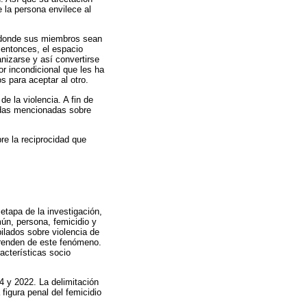
 la persona envilece al
o donde sus miembros sean
 entonces, el espacio
nizarse y así convertirse
r incondicional que les ha
 para aceptar al otro.
de la violencia. A fin de
iadas mencionadas sobre
bre la reciprocidad que
etapa de la investigación,
ún, persona, femicidio y
ilados sobre violencia de
prenden de este fenómeno.
racterísticas socio
4 y 2022. La delimitación
figura penal del femicidio