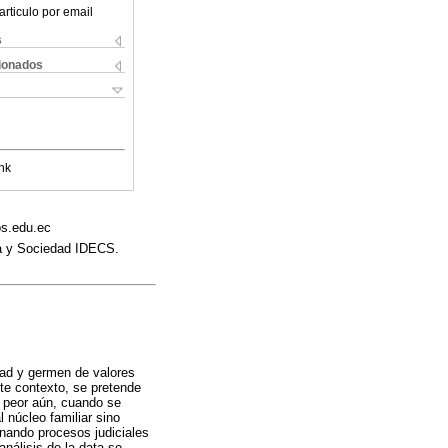
articulo por email
s
cionados
nk
os.edu.ec
ura y Sociedad IDECS.
edad y germen de valores
te contexto, se pretende
, peor aún, cuando se
l núcleo familiar sino
onando procesos judiciales
análisis de la data se