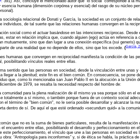
: 391). Así, concluye el mencionado autor que “lo social” corresponde a la m
y esencia humana (dimensión corpórea y esencial) del rasgo de su núcleo per
rsonal).
a sociología relacional de Donati y García, la sociedad es un conjunto de re
 individuos, de tal suerte que las relaciones humanas convergen en la recipr
ción social como el actuar basándose en las intenciones recíprocas. Desde e
, estar en relación implica que, cuando alguien (ego) actúa en referencia a o
an mutuamente, sino que dan lugar a una conexión específica (sui generis) q
García, 
n parte de una realidad que no depende de ellos, sino que los excede.
(
ones humanas que convergen en reciprocidad manifiesta la condición de las pe
 posibilitando vínculos reales entre ellas.
 toma sentido que las personas en sociedad, desde la vinculación entre unas y
a llegar a la plenitud; este fin es el bien común. En consecuencia, se pone de
ividuo que, como lo mencionaba san Juan Pablo II en la alocución a la Unión d
e diciembre de 1979, se resalta la necesidad respecto del hombre de:
a comunidad para la plena realización de él mismo ya sea porque sólo en el e
se totalmente a sí mismo, o también porque fuera de un contexto social adec
n el término de "bien común", no le sería posible desarrollar y alcanzar la m
orta dentro de sí. De aquí el que esté ordenado «secundum quid» a la comuni
común que no es la suma de bienes particulares, resulta de la manifestación d
el encuentro entre ellas, posibilitando el desarrollo y perfeccionamiento en e
e este perfeccionamiento, el vínculo que une a las personas en sociedad es l
 obra: “Antropología para inconformes” y, si de ética se habla, la práctica de