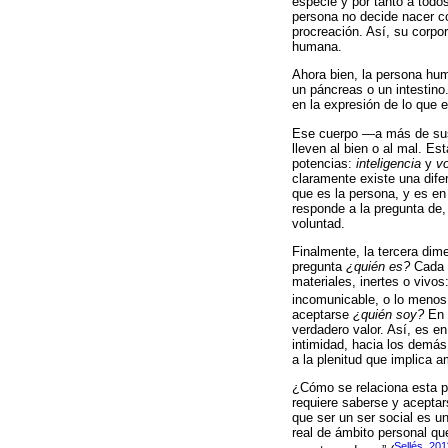
especie y por tanto a tod
persona no decide nacer co
procreación. Así, su corpo
humana.
Ahora bien, la persona hu
un páncreas o un intestino
en la expresión de lo que e
Ese cuerpo ―a más de sus
lleven al bien o al mal. 
potencias:
inteligencia
y
v
claramente existe una dife
que es la persona, y es en
responde a la pregunta de,
voluntad.
Finalmente, la tercera dim
pregunta
¿quién es?
Cada p
materiales, inertes o vivo
incomunicable, o lo menos 
aceptarse
¿quién soy?
En 
verdadero valor. Así, es e
intimidad, hacia los demás 
a la plenitud que implica 
¿Cómo se relaciona esta pr
requiere saberse y aceptar
que ser un ser social es u
real de ámbito personal qu
Sellés, 201