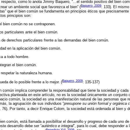
 Al respecto, como lo anota Jimmy Baquero, “…el sentido positivo del bien com
Baquero, 2009
 crear un ambiente social que favorezca el bien” (
: 133). El mismo
ristas” que el bien común se fundamenta en principios éticos que precisament
tos principios son:
y el bien común no se contraponen.
os particulares ante el bien común.
n de derechos particulares frente a las demandas del bien común.
idad en la aplicación del bien común.
ca a todo hombre.
ntegran el bien común.
respetar la naturaleza humana.
Baquero, 2009
eda de lo posible frente a lo mejor. (
: 135-137)
en común implica comprender la responsabilidad que tiene la sociedad y cada
ectiva planteada en este artículo, no es la sociedad únicamente un conjunto 
cio común, la sociedad es una manifestación natural de las personas que res
más, la agrupación de sus individuos “
presupone su unión formal y orgánica c
p. 76). Por tanto, a decir Enrique Colom, la sociedad está ordenada al bien y de
bien común, está llamada a posibilitar el desarrollo y progreso de cada uno 
ste desarrollo debe ser “
auténtico e integral
”, para lo cual, debe responder a 
Benedicto XVI, 2009