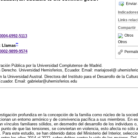
Enviar 
Indicadore
Links rela
Compartir
Otros
-0004-6992-5113
Otros
**
z Llamas
-0002-9899-9574
Permali
ación Pública por la Universidad Complutense de Madrid.
en Derecho. Universidad Hemisferios, Ecuador. Email: mariajosel@.uhemisferi
la Universidad Austral. Directora del Instituto para el Desarrollo de la Cult
Ecuador. Email: gabrielar@uhemisferios.edu
vestigación profundiza en la concepción de la familia como núcleo de la soci
rcionan un entorno armónico y de convivencia pacífica a sus miembros. En es
n vínculos familiares sólidos, en desmedro del desarrollo de los individuos o
l punto de que las tensiones, se conviertan en violencia, esto afecta no sólo a
 Para este estudio, se han obtenido datos del Ministerio del Interior, selecci
entre los años 2014 al 2022, sobre delitos contra la vida de las mujeres. Del 