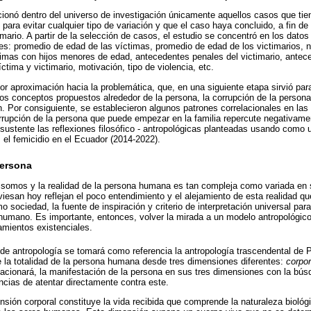
ionó dentro del universo de investigación únicamente aquellos casos que tie
 para evitar cualquier tipo de variación y que el caso haya concluido, a fin de
imario. A partir de la selección de casos, el estudio se concentró en los datos
res: promedio de edad de las víctimas, promedio de edad de los victimarios, ni
timas con hijos menores de edad, antecedentes penales del victimario, antec
íctima y victimario, motivación, tipo de violencia, etc.
r aproximación hacia la problemática, que, en una siguiente etapa sirvió para 
 los conceptos propuestos alrededor de la persona, la corrupción de la persona,
. Por consiguiente, se establecieron algunos patrones correlacionales en las 
rupción de la persona que puede empezar en la familia repercute negativament
sustente las reflexiones filosófico - antropológicas planteadas usando como 
 el femicidio en el Ecuador (2014-2022).
persona
 somos y la realidad de la persona humana es tan compleja como variada en
viesan hoy reflejan el poco entendimiento y el alejamiento de esta realidad q
 sociedad, la fuente de inspiración y criterio de interpretación universal par
umano. Es importante, entonces, volver la mirada a un modelo antropológico 
amientos existenciales.
s de antropología se tomará como referencia la antropología trascendental de 
 la totalidad de la persona humana desde tres dimensiones diferentes:
corpor
lacionará, la manifestación de la persona en sus tres dimensiones con la bú
ncias de atentar directamente contra este.
sión corporal constituye la vida recibida que comprende la naturaleza biológ