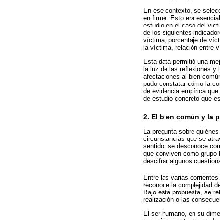
En ese contexto, se selecc
en firme. Esto era esencial
estudio en el caso del vict
de los siguientes indicado
víctima, porcentaje de víc
la víctima, relación entre v
Esta data permitió una mejo
la luz de las reflexiones y
afectaciones al bien común
pudo constatar cómo la cor
de evidencia empírica que 
de estudio concreto que es
2. El bien común y la 
La pregunta sobre quiénes
circunstancias que se atra
sentido; se desconoce como
que conviven como grupo h
descifrar algunos cuestion
Entre las varias corriente
reconoce la complejidad de
Bajo esta propuesta, se re
realización o las consecue
El ser humano, en su dimen