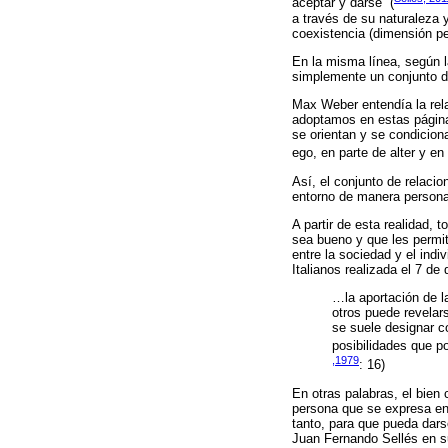
aceptar y darse” (
a través de su naturaleza 
coexistencia (dimensión pe
En la misma línea, según l
simplemente un conjunto de
Max Weber entendía la rela
adoptamos en estas páginas
se orientan y se condicion
ego, en parte de alter y e
Así, el conjunto de relaci
entorno de manera personal,
A partir de esta realidad,
sea bueno y que les permit
entre la sociedad y el ind
Italianos realizada el 7 d
…la aportación de l
otros puede revelar
se suele designar co
posibilidades que p
,1979
: 16)
En otras palabras, el bien 
persona que se expresa en 
tanto, para que pueda dars
Juan Fernando Sellés en su