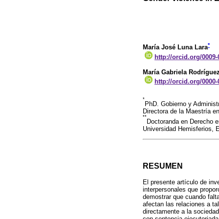
*
María José Luna Lara
http://orcid.org/0009
María Gabriela Rodrígue
http://orcid.org/0000
*
PhD. Gobierno y Administr
Directora de la Maestría 
**
Doctoranda en Derecho en 
Universidad Hemisferios, 
RESUMEN
El presente artículo de in
interpersonales que propo
demostrar que cuando falta
afectan las relaciones a ta
directamente a la sociedad.
con sentencia ejecutoriada 