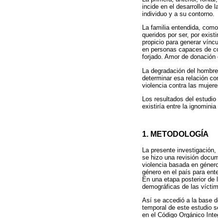
incide en el desarrollo de
individuo y a su contorno.
La familia entendida, com
queridos por ser, por exis
propicio para generar vínc
en personas capaces de co
forjado. Amor de donación 
La degradación del hombre t
determinar esa relación co
violencia contra las mujer
Los resultados del estudio 
existiría entre la ignomini
1. METODOLOGÍA
La presente investigación, 
se hizo una revisión docum
violencia basada en género
género en el país para ent
En una etapa posterior de l
demográficas de las víctima
Así se accedió a la base d
temporal de este estudio se
en el Código Orgánico Inte