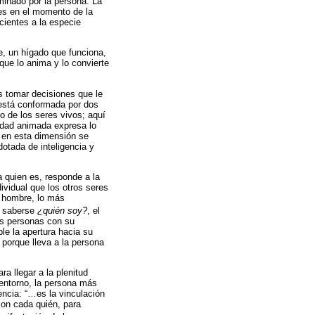
minado por la persona. La
res en el momento de la
cientes a la especie
, un hígado que funciona,
que lo anima y lo convierte
 tomar decisiones que le
 está conformada por dos
o de los seres vivos; aquí
eidad animada expresa lo
, en esta dimensión se
dotada de inteligencia y
 quien es, responde a la
ividual que los otros seres
a hombre, lo más
l saberse
¿quién soy?
, el
as personas con su
le la apertura hacia su
 porque lleva a la persona
a llegar a la plenitud
 entorno, la persona más
encia: “…es la vinculación
con cada quién, para