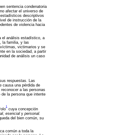
nen sentencia condenatoria
 no afectar el universo de
 estadísticos descriptivos
vel de instrucción de la
edentes de violencia hacia
el análisis estadístico, a
 la familia, y las
víctimas, victimarios y se
e en la sociedad, a partir
unidad de análisis un caso
 sus respuestas. Las
ue causa una pérdida de
a reconocer a las personas
de la persona que intente
1
Polo
cuya concepción
al
,
esencial
y
personal.
squeda del bien común, su
ica común a toda la