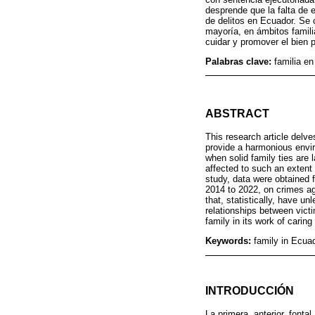
desprende que la falta de 
de delitos en Ecuador. Se 
mayoría, en ámbitos familia
cuidar y promover el bien p
Palabras clave:
familia en
ABSTRACT
This research article delve
provide a harmonious envir
when solid family ties are 
affected to such an extent t
study, data were obtained f
2014 to 2022, on crimes ag
that, statistically, have u
relationships between victi
family in its work of carin
Keywords:
family in Ecuad
INTRODUCCIÓN
La primera, anterior, fonta