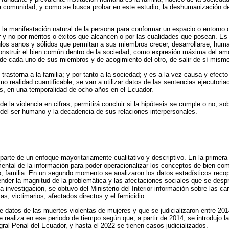
 la comunidad, y como se busca probar en este estudio, la deshumanización de
o la manifestación natural de la persona para conformar un espacio o entorn
tir y no por méritos o éxitos que alcancen o por las cualidades que posean. Es
ulos sanos y sólidos que permitan a sus miembros crecer, desarrollarse, huma
nstruir el bien común dentro de la sociedad, como expresión máxima del amo
de cada uno de sus miembros y de acogimiento del otro, de salir de sí mismos
rastorna a la familia; y por tanto a la sociedad; y es a la vez causa y efecto 
mo realidad cuantificable, se van a utilizar datos de las sentencias ejecutor
es, en una temporalidad de ocho años en el Ecuador.
de la violencia en cifras, permitirá concluir si la hipótesis se cumple o no, so
a del ser humano y la decadencia de sus relaciones interpersonales.
parte de un enfoque mayoritariamente cualitativo y descriptivo. En la primera 
ental de la información para poder operacionalizar los conceptos de bien com
, familia. En un segundo momento se analizaron los datos estadísticos recop
ender la magnitud de la problemática y las afectaciones sociales que se des
a investigación, se obtuvo del Ministerio del Interior información sobre las ca
s, victimarios, afectados directos y el femicidio.
e datos de las muertes violentas de mujeres y que se judicializaron entre 201
 realiza en ese periodo de tiempo según que, a partir de 2014, se introdujo la 
gral Penal del Ecuador, y hasta el 2022 se tienen casos judicializados.