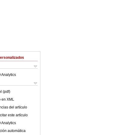
Personalizados
 Analytics
l (pdf)
lo en XML
cias del artículo
itar este artículo
 Analytics
ción automática