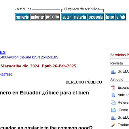
cas
Servicios 
1406
versión On-line
ISSN
2542-3185
Revista
81 Maracaibo dic. 2024 Epub 26-Feb-2025
SciELO
.14927660
Articulo
DERECHO PÚBLICO
Españo
énero en Ecuador ¿óbice para el bien
Articu
Referen
Como c
SciELO
Traduc
Ecuador, an obstacle to the common good?