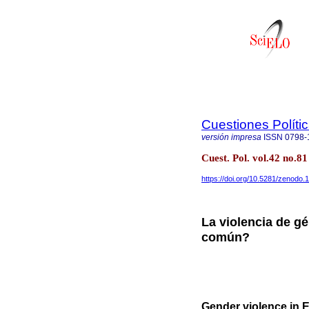
Cuestiones Políti
versión impresa
ISSN
0798-
Cuest. Pol. vol.42 no.
https://doi.org/10.5281/zenodo
La violencia de g
común?
Gender violence in 