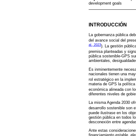
development goals
INTRODUCCIÓN
La gobernanza pública debe
del avance social del pres
al., 2023
). La gestión públi
premisa planteadas y signa
pública sostenible-GPS sur
ambientales, desigualdade
Es inminentemente necesari
nacionales tienen una mayo
rol estratégico en la impl
materia de GPS la política
económica alineada con lo
diferentes niveles de gobi
La misma Agenda 2030 ofre
desarrollo sostenible son e
puede ilustrase en los obje
gestión pública en todos lo
desconexión entre agendas 
Ante estas consideraciones
financiamiento estable, el