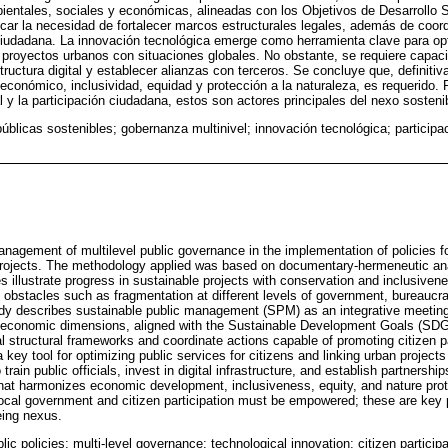
ientales, sociales y económicas, alineadas con los Objetivos de Desarrollo
ificar la necesidad de fortalecer marcos estructurales legales, además de coo
ciudadana. La innovación tecnológica emerge como herramienta clave para opt
s proyectos urbanos con situaciones globales. No obstante, se requiere capacit
estructura digital y establecer alianzas con terceros. Se concluye que, definiti
 económico, inclusividad, equidad y protección a la naturaleza, es requerido. 
 y la participación ciudadana, estos son actores principales del nexo sostenib
públicas sostenibles; gobernanza multinivel; innovación tecnológica; participa
nagement of multilevel public governance in the implementation of policies fo
rojects. The methodology applied was based on documentary-hermeneutic analy
s illustrate progress in sustainable projects with conservation and inclusive
h obstacles such as fragmentation at different levels of government, bureaucra
udy describes sustainable public management (SPM) as an integrative meeting p
 economic dimensions, aligned with the Sustainable Development Goals (SDGs
l structural frameworks and coordinate actions capable of promoting citizen pa
 key tool for optimizing public services for citizens and linking urban projects 
train public officials, invest in digital infrastructure, and establish partnerships
t harmonizes economic development, inclusiveness, equity, and nature protec
 local government and citizen participation must be empowered; these are key 
being nexus.
lic policies; multi-level governance; technological innovation; citizen particip