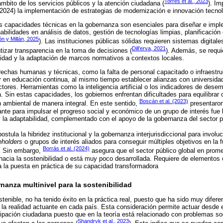
Torres et al., 2023
ámbito de los servicios públicos y la atención ciudadana (
). Im
(2024) la implementación de estrategias de modernización e innovación tecno
s capacidades técnicas en la gobernanza son esenciales para diseñar e imple
abilidades en análisis de datos, gestión de tecnologías limpias, planificación
ón y Millán, 2025
). Las instituciones públicas sólidas requieren sistemas digital
Dill’erva, 2021
tizar transparencia en la toma de decisiones (
). Además, se requi
lidad y la adaptación de marcos normativos a contextos locales.
rechas humanas y técnicas, como la falta de personal capacitado o infraestru
tir en educación continua, al mismo tiempo establecer alianzas con universida
tores. Herramientas como la inteligencia artificial o los indicadores de des
a. Sin estas capacidades, los gobiernos enfrentan dificultades para equilibra
Boscán et al. (2023)
n ambiental de manera integral. En este sentido,
presentaron
nte para impulsar el progreso social y económico de un grupo de interés fue
y la adaptabilidad, complementado con el apoyo de la gobernanza del sector p
ostula la hibridez institucional y la gobernanza interjurisdiccional para involuc
eholders
o grupos de interés aliados para conseguir múltiples objetivos en la 
Borrás et al. (2024)
d. Sin embargo,
asegura que el sector público global en prome
acia la sostenibilidad o está muy poco desarrollada. Requiere de elementos 
a la puesta en práctica de su capacidad transformadora
rnanza multinivel para la sostenibilidad
stenible, no ha tenido éxito en la práctica real, puesto que ha sido muy difer
 la realidad actuante en cada país. Esta consideración permite actuar desd
icipación ciudadana puesto que en la teoría está relacionado con problemas s
Shandryk et al., 2023