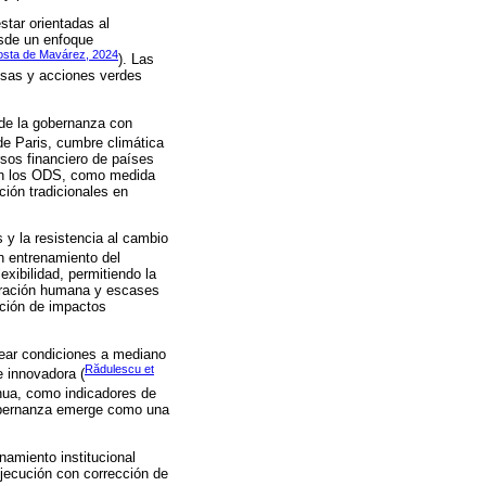
star orientadas al
esde un enfoque
osta de Mavárez, 2024
). Las
resas y acciones verdes
 de la gobernanza con
 de Paris, cumbre climática
sos financiero de países
 en los ODS, como medida
ción tradicionales en
 y la resistencia al cambio
en entrenamiento del
exibilidad, permitiendo la
paración humana y escases
ación de impactos
rear condiciones a mediano
Rădulescu et
e innovadora (
nua, como indicadores de
 gobernanza emerge como una
namiento institucional
ejecución con corrección de