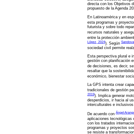
directa con los Objetivos 
propuesto de la Agenda 20
En Latinoamérica y en espe
esta programas y proyectos
futurista y sobre todo repa
recursos naturales y asegu
entre la protección ambien
López, 2024
Sandoval
). Según
sociedad civil permite realz
Esta perspectiva plural e i
gestión con planificación es
de decisiones, es decir, s
resaltar que la sostenibili
económico, bienestar socia
La GPS intenta crear capac
tradicionales de gestión pa
2019
). Implica generar mot
desperdicios, ir hacia al 
interculturales e inclusiv
Ángel Arang
De acuerdo con
aplicaciones tecnológicas c
con los tratados internacio
programas y proyectos sost
se resiste a transformacion