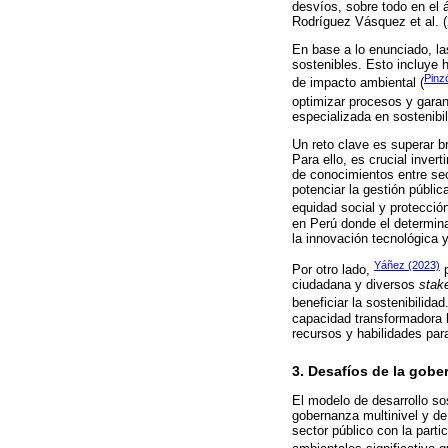
desvíos, sobre todo en el 
Rodríguez Vásquez et al. 
En base a lo enunciado, la
sostenibles. Esto incluye h
Pinz
de impacto ambiental (
optimizar procesos y garan
especializada en sostenibi
Un reto clave es superar b
Para ello, es crucial inver
de conocimientos entre sec
potenciar la gestión públic
equidad social y protecció
en Perú donde el determina
la innovación tecnológica 
Yáñez (2023)
Por otro lado,
p
ciudadana y diversos
stak
beneficiar la sostenibilida
capacidad transformadora h
recursos y habilidades par
3. Desafíos de la gobe
El modelo de desarrollo so
gobernanza multinivel y de
sector público con la part