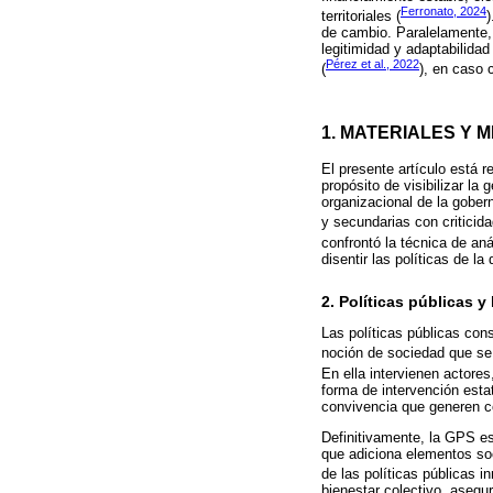
Ferronato, 2024
territoriales (
)
de cambio. Paralelamente, 
legitimidad y adaptabilidad
Pérez et al., 2022
(
), en caso 
1. MATERIALES Y 
El presente artículo está 
propósito de visibilizar l
organizacional de la gober
y secundarias con criticida
confrontó la técnica de an
disentir las políticas de l
2. Políticas públicas y
Las políticas públicas cons
noción de sociedad que se 
En ella intervienen actore
forma de intervención estat
convivencia que generen co
Definitivamente, la GPS es
que adiciona elementos soci
de las políticas públicas 
bienestar colectivo, aseg