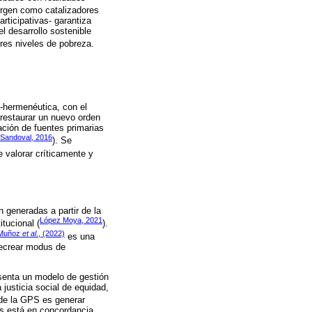
surgen como catalizadores
rticipativas- garantiza
el desarrollo sostenible
ores niveles de pobreza.
a-hermenéutica, con el
 restaurar un nuevo orden
ación de fuentes primarias
Sandoval, 2016
). Se
 valorar críticamente y
n generadas a partir de la
López Moya, 2021
tucional (
).
Muñoz
et al
., (2022)
es una
 recrear modus de
esenta un modelo de gestión
 justicia social de equidad,
 de la GPS es generar
s está en concordancia