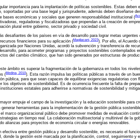
gular importancia para la implantación de políticas sostenibles. Estas deben e
o, soportadas por una base legal y jurisprudente, además deben diseñarse d
Ac
de bases económicas y sociales que generen responsabilidad institucional (
ntivadoras, reguladoras y fiscalizadoras que propendan a la creación de emp
pación plural entre gobierno, sector privado y sociedad civil.
s desafiantes de los países en vía de desarrollo para lograr metas urgentes
Magliacani, 2023
 recursos financieros para su aplicación (
). Por ello, el Acuerdo
rganizada por Naciones Unidas, acordó la subvención y transferencia de recur
 desarrollo, para acometer programas y proyectos sostenibles contemplados
fectos del cambio climático, que han sido generados por estructuras de produc
te ámbito es superar la fragmentación de la gobernanza en todos los niveles
Medina, 2010
es (
). Esta razón impulsa las políticas públicas a través de un bu
ón pública, para que sean capaces de equilibrar exigencias regulatorias con fl
 los objetivos de sostenibilidad. Es de ocurrencia frecuente la falta de pre
 instituciones estatales para adherirse a normativas de sostenibilidad y mitig
 mayor empuje el campo de la investigación y la educación sostenible para c
n generar herramientas para la implementación de la gestión pública sostenibl
 el marco organizacional público debe promover medidas de evaluación conti
 estrategias en tiempo real. La colaboración multisectorial y multinivel de la
ando alianzas para proyectos de economía circular o energías renovables.
 efectiva entre gestión pública y desarrollo sostenible, es necesario el funcio
, donde la gestión esté marcada por la planificación, control, seguimiento y 