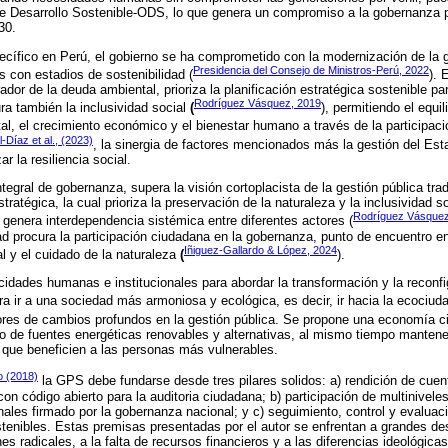
de Desarrollo Sostenible-ODS, lo que genera un compromiso a la gobernanza 
30.
cífico en Perú, el gobierno se ha comprometido con la modernización de la g
Presidencia del Consejo de Ministros-Perú, 2022
 con estadios de sostenibilidad (
). 
rador de la deuda ambiental, prioriza la planificación estratégica sostenible p
Rodríguez Vásquez, 2019
ra también la inclusividad social
(
), permitiendo el equil
tal, el crecimiento económico y el bienestar humano a través de la participac
-Díaz et al., (2023)
, la sinergia de factores mencionados más la gestión del Est
ar la resiliencia social.
ntegral de gobernanza, supera la visión cortoplacista de la gestión pública trad
tratégica, la cual prioriza la preservación de la naturaleza y la inclusividad s
Rodríguez Vásquez
e genera interdependencia sistémica entre diferentes actores (
dad procura la participación ciudadana en la gobernanza, punto de encuentro en
Iñiguez-Gallardo & López, 2024
l y el cuidado de la naturaleza
(
).
idades humanas e institucionales para abordar la transformación y la reconfi
ra ir a una sociedad más armoniosa y ecológica, es decir, ir hacia la ecociud
ores de cambios profundos en la gestión pública. Se propone una economía cir
uso de fuentes energéticas renovables y alternativas, al mismo tiempo manten
os que beneficien a las personas más vulnerables.
o (2018)
la GPS debe fundarse desde tres pilares solidos: a) rendición de cue
on código abierto para la auditoria ciudadana; b) participación de multinivel
nales firmado por la gobernanza nacional; y c) seguimiento, control y evaluac
enibles. Estas premisas presentadas por el autor se enfrentan a grandes des
es radicales, a la falta de recursos financieros y a las diferencias ideológicas