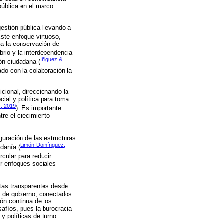
pública en el marco
estión pública llevando a
Este enfoque virtuoso,
ara la conservación de
ibrio y la interdependencia
Iñiguez &
ión ciudadana (
ado con la colaboración la
icional, direccionando la
ocial y política para toma
, 2019
). Es importante
tre el crecimiento
guración de las estructuras
Limón-Domínguez,
adanía (
cular para reducir
er enfoques sociales
ntas transparentes desde
es de gobierno, conectados
ión continua de los
afíos, pues la burocracia
 y políticas de turno.