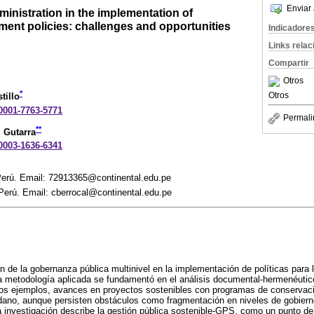
Enviar 
dministration in the implementation of
ment policies: challenges and opportunities
Indicadore
Links rela
Compartir
Otros
*
Otros
tillo
-0001-7763-5771
Permali
**
 Gutarra
-0003-1636-6341
 Perú. Email: 72913365@continental.edu.pe
 Perú. Email: cberrocal@continental.edu.pe
ón de la gobernanza pública multinivel en la implementación de políticas para
La metodología aplicada se fundamentó en el análisis documental-hermenéutico
nos ejemplos, avances en proyectos sostenibles con programas de conservaci
dano, aunque persisten obstáculos como fragmentación en niveles de gobiern
La investigación describe la gestión pública sostenible-GPS, como un punto de