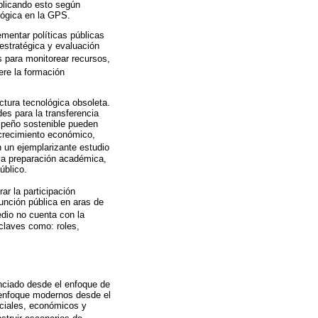
plicando esto según
lógica en la GPS.
mentar políticas públicas
 estratégica y evaluación
es para monitorear recursos,
ere la formación
ctura tecnológica obsoleta.
des para la transferencia
empeño sostenible pueden
r crecimiento económico,
 un ejemplarizante estudio
 la preparación académica,
úblico.
rar la participación
función pública en aras de
dio no cuenta con la
claves como: roles,
enciado desde el enfoque de
e enfoque modernos desde el
ociales, económicos y