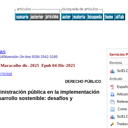
cas
Servicios 
1406
versión On-line
ISSN
2542-3185
Revista
83 Maracaibo dic. 2025 Epub 04-Dic-2025
SciELO
.17757028
Articulo
DERECHO PÚBLICO
Españo
ministración pública en la implementación
Articu
sarrollo sostenible: desafíos y
Referen
Como c
SciELO
Traduc