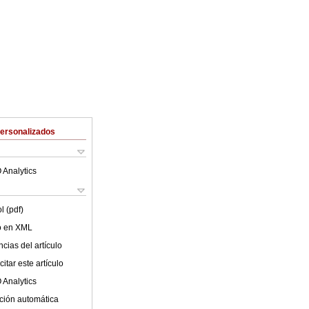
Personalizados
 Analytics
l (pdf)
lo en XML
cias del artículo
itar este artículo
 Analytics
ción automática