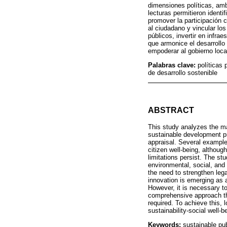
dimensiones políticas, amb
lecturas permitieron ident
promover la participación 
al ciudadano y vincular lo
públicos, invertir en infra
que armonice el desarrollo
empoderar al gobierno local
Palabras clave:
políticas 
de desarrollo sostenible
ABSTRACT
This study analyzes the ma
sustainable development p
appraisal. Several example
citizen well-being, althoug
limitations persist. The st
environmental, social, and
the need to strengthen lega
innovation is emerging as a
However, it is necessary to 
comprehensive approach tha
required. To achieve this,
sustainability-social well-
Keywords:
sustainable pub