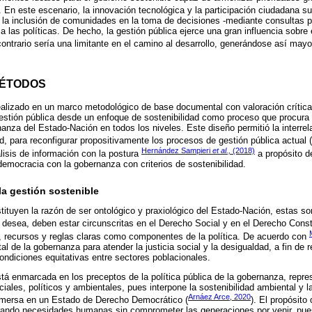
. En este escenario, la innovación tecnológica y la participación ciudadana 
la inclusión de comunidades en la toma de decisiones -mediante consultas pa
 a las políticas. De hecho, la gestión pública ejerce una gran influencia sobre 
contrario sería una limitante en el camino al desarrollo, generándose así may
MÉTODOS
realizado en un marco metodológico de base documental con valoración crític
a gestión pública desde un enfoque de sostenibilidad como proceso que procura
nanza del Estado-Nación en todos los niveles. Este diseño permitió la interrel
d, para reconfigurar propositivamente los procesos de gestión pública actual (
Hernández Sampieri
et al.,
(2018)
álisis de información con la postura
a propósito de
a democracia con la gobernanza con criterios de sostenibilidad.
 la gestión sostenible
tituyen la razón de ser ontológico y praxiológico del Estado-Nación, estas so
desea, deben estar circunscritas en el Derecho Social y en el Derecho Consti
s, recursos y reglas claras como componentes de la política. De acuerdo con
al de la gobernanza para atender la justicia social y la desigualdad, a fin de
ndiciones equitativas entre sectores poblacionales.
tá enmarcada en los preceptos de la política pública de la gobernanza, repr
ales, políticos y ambientales, pues interpone la sostenibilidad ambiental y la
Arnáez Arce, 2020
inmersa en un Estado de Derecho Democrático (
). El propósito
urando necesidades humanas sin comprometer las generaciones por venir, pue