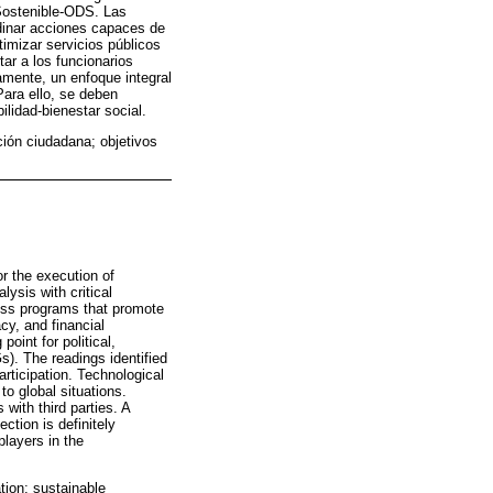
 Sostenible-ODS. Las
rdinar acciones capaces de
imizar servicios públicos
ar a los funcionarios
vamente, un enfoque integral
Para ello, se deben
ilidad-bienestar social.
ción ciudadana; objetivos
r the execution of
sis with critical
ness programs that promote
cy, and financial
oint for political,
). The readings identified
rticipation. Technological
to global situations.
 with third parties. A
tion is definitely
players in the
ation; sustainable