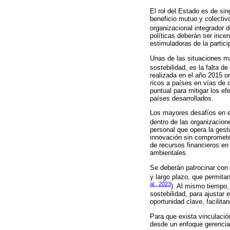
El rol del Estado es de sin
beneficio mutuo y colectiv
organizacional integrador 
políticas deberán ser ince
estimuladoras de la partici
Unas de las situaciones má
sostebilidad, es la falta de
realizada en el año 2015 o
ricos a países en vías de
puntual para mitigar los e
países desarrollados.
Los mayores desafíos en es
dentro de las organizacion
personal que opera la gesti
innovación sin comprometer
de recursos financieros en
ambientales.
Se deberán patrocinar con
y largo plazo, que permita
al., 2023
). Al mismo tiempo,
sostebilidad, para ajustar
oportunidad clave, facilit
Para que exista vinculación
desde un enfoque gerencial