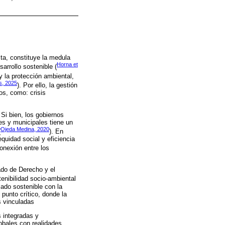
ta, constituye la medula
Horna et
arrollo sostenible (
y la protección ambiental,
s, 2025
). Por ello, la gestión
os, como: crisis
Si bien, los gobiernos
es y municipales tiene un
Ojeda Medina, 2020
(
). En
quidad social y eficiencia
onexión entre los
ado de Derecho y el
tenibilidad socio-ambiental
lado sostenible con la
 punto crítico, donde la
s vinculadas
s integradas y
obales con realidades