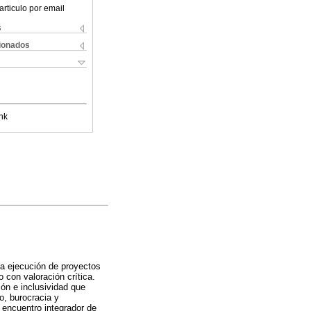
articulo por email
s
cionados
nk
 la ejecución de proyectos
 con valoración crítica.
ón e inclusividad que
o, burocracia y
 encuentro integrador de