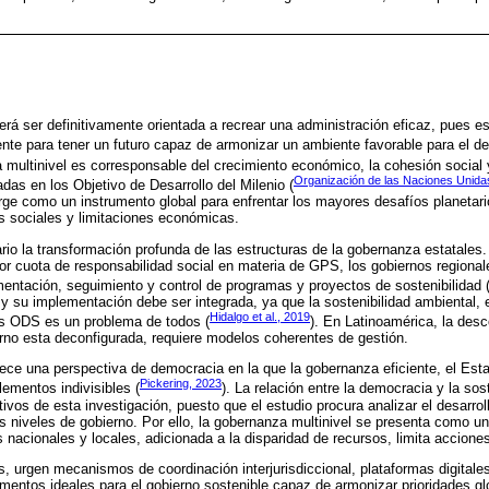
rá ser definitivamente orientada a recrear una administración eficaz, pues es
ente para tener un futuro capaz de armonizar un ambiente favorable para el des
ca multinivel es corresponsable del crecimiento económico, la cohesión social 
Organización de las Naciones Unida
das en los Objetivo de Desarrollo del Milenio (
ge como un instrumento global para enfrentar los mayores desafíos planetari
s sociales y limitaciones económicas.
o la transformación profunda de las estructuras de la gobernanza estatales. 
r cuota de responsabilidad social en materia de GPS, los gobiernos regional
ementación, seguimiento y control de programas y proyectos de sostenibilidad 
 y su implementación debe ser integrada, ya que la sostenibilidad ambiental, e
Hidalgo et al., 2019
s ODS es un problema de todos (
). En Latinoamérica, la desc
erno esta deconfigurada, requiere modelos coherentes de gestión.
ce una perspectiva de democracia en la que la gobernanza eficiente, el Est
Pickering, 2023
lementos indivisibles (
). La relación entre la democracia y la sos
tivos de esta investigación, puesto que el estudio procura analizar el desarrol
s niveles de gobierno. Por ello, la gobernanza multinivel se presenta como un
nacionales y locales, adicionada a la disparidad de recursos, limita accione
, urgen mecanismos de coordinación interjurisdiccional, plataformas digitale
ementos ideales para el gobierno sostenible capaz de armonizar prioridades gl