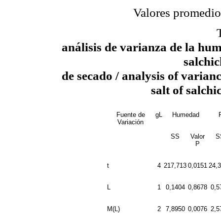
Valores promedio
análisis de varianza de la hum
salchic
de secado / analysis of varianc
salt of salch
Fuente de
gL
Humedad
Variación
SS
Valor
S
P
t
4
217,713
0,0151
24,
L
1
0,1404
0,8678
0,5
M(L)
2
7,8950
0,0076
2,5