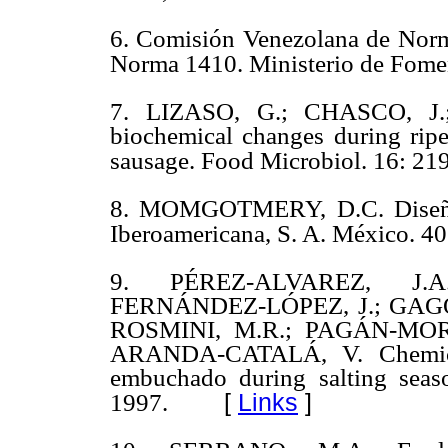
6. Comisión Venezolana de Norm
Norma 1410. Ministerio de Fomen
7. LIZASO, G.; CHASCO, J.;
biochemical changes during ripe
sausage. Food Microbiol. 16: 21
8. MOMGOTMERY, D.C. Diseño y
Iberoamericana, S. A. México. 4
9. PÉREZ-ALVAREZ, J.A
FERNÁNDEZ-LÓPEZ, J.; GAGO
ROSMINI, M.R.; PAGÁN-MOR
ARANDA-CATALÁ, V. Chemical 
embuchado during salting seas
[
Links
]
1997.