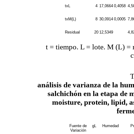
txL
4
17,0664
0,4058
4,5
txM(L)
8
30,0914
0,0005
7,8
Residual
20
12,5349
4,8
t = tiempo. L = lote. M (L) =
c
T
análisis de varianza de la hum
salchichón en la etapa de m
moisture, protein, lipid, 
ferme
Fuente de
gL
Humedad
Pr
Variación