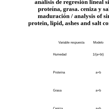
análisis de regresión lineal
proteína, grasa. ceniza y s
maduración / analysis of si
protein, lipid, ashes and salt 
Variable respuesta
Modelo
Humedad
1/(a+bt)
Proteína
a+b
Grasa
a+b
Ceniza
a+b