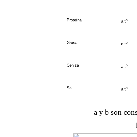
Proteína
b
a t
Grasa
b
a t
Ceniza
b
a t
Sal
b
a t
a y b son con