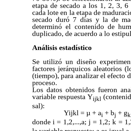
etapa de secado a los 1, 2, 3, 6
cada lote en la etapa de maduració
secado duró 7 días y la de ma
determinó el contenido de hume
duplicado, de acuerdo a lo estip
Análisis estadístico
Se utilizó un diseño experiment
factores jerárquicos aleatorios (
(tiempo), para analizar el efecto 
proceso.
Los datos obtenidos fueron anal
variable respuesta Y
(contenid
ijkl
sal):
Yijkl = µ + a
+ b
+ g
i
j
k
donde i = 1,2,...,a; j = 1,2; k = 1,
la variable respuesta; a es igual 