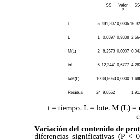
SS
Valor
SS
P
t
5
491,807
0,0005
16,9
L
1
0,0397
0,9308
2,66
M(L)
2
8,2573
0,0007
0,04
txL
5
12,2441
0,6777
4,28
txM(L)
10
38,5053
0,0000
1,69
Residual
24
9,8552
1,91
t = tiempo. L = lote. M (L) =
c
Variación del contenido de prot
diferencias significativas (P < 