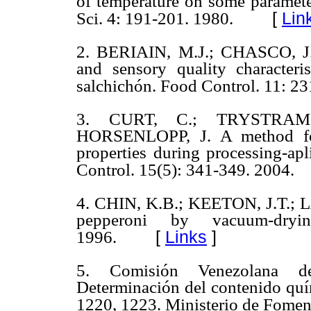
of temperature on some paramete
[
Lin
Sci. 4: 191-201. 1980.
2. BERIAIN, M.J.; CHASCO, J.
and sensory quality characteri
salchichón. Food Control. 11: 23
3. CURT, C.; TRYSTRAM
HORSENLOPP, J. A method for 
properties during processing-apl
Control. 15(5): 341-349. 2004.
4. CHIN, K.B.; KEETON, J.T.; L
pepperoni by vacuum-dry
[
Links
]
1996.
5. Comisión Venezolana d
Determinación del contenido quí
1220, 1223. Ministerio de Fomen