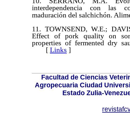
10. SERRANO, M.A. Evoluc
interdependencia con las co
maduración del salchichón. Alime
11. TOWNSEND, W.E.; DAVIS
Effect of pork quality on so
properties of fermented dry sa
[
Links
]
Facultad de Ciencias Veterin
Agropecuaria Ciudad Universi
Estado Zulia-Venezuel
revistaf