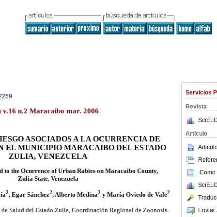
Servicios 
2259
Revista
) v.16 n.2 Maracaibo mar. 2006
SciELO
Articulo
IESGO ASOCIADOS A LA OCURRENCIA DE
N EL MUNICIPIO MARACAIBO DEL ESTADO
Articu
ZULIA, VENEZUELA
Referen
d to the
Ocurrence of Urban Rabies on Maracaibo County,
Como c
Zulia State, Venezuela
SciELO
2
2
2
2
cía
, Egar Sánchez
, Alberto Medina
y María Oviedo de Vale
Traduc
de Salud del Estado Zulia, Coordinación Regional de Zoonosis.
Enviar 