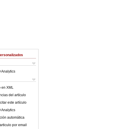
Personalizados
 Analytics
lo en XML
cias del artículo
itar este artículo
 Analytics
ción automática
articulo por email