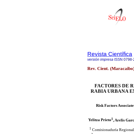
Revista Científica
versión impresa
ISSN
0798-
Rev. Cient. (Maracaibo
FACTORES DE R
RABIA URBANA E
Risk Factors Associate
1
Yelitza Prieto
, Arelis Gar
1
Comisionaduría Regional 