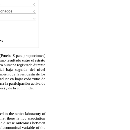
s
cionados
nk
o (Prueba Z para proporciones)
mo resultado entre el estrato
ica humana registrada durante
al baja seguida del nivel
bién que la respuesta de los
traduce en bajas coberturas de
sa la participación activa de
les) y de la comunidad.
d in the rabies laboratory of
at there is not association
the disease outcomes between
ialeconomical variable of the