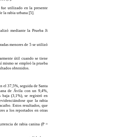
fue utilizado en la presente
e la rabia urbana [5].
ealizó mediante la Prueba Ji
radas menores de 5 se utilizó
armente útil cuando se tiene
Así mismo se empleó la prueba
ultados obtenidos.
on el 37,5%, seguida de Santa
uana de Ávila con un 9,4%,
baja (3,1%), se registró en
evidenciándose que la rabia
acaibo. Estos resultados, que
res a los reportados en otras
urrencia de rabia canina (P =