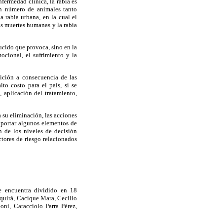
fermedad clínica, la rabia es
an número de animales tanto
 rabia urbana, en la cual el
as muertes humanas y la rabia
ucido que provoca, sino en la
cional, el sufrimiento y la
ición a consecuencia de las
to costo para el país, si se
 aplicación del tratamiento,
 su eliminación, las acciones
 aportar algunos elementos de
n de los niveles de decisión
ctores de riesgo relacionados
se encuentra dividido en 18
nquirá, Cacique Mara, Cecilio
ni, Caracciolo Parra Pérez,