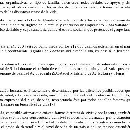
ras organizativas, el tipo de familia, parentesco, redes sociales de apoyo y s
s; y en el plano ideológico, los estilos de vida se expresan a través de las ide
 de los distintos sucesos de la vida.
ilidad el método Graffar Méndez-Castellanos utiliza las variables: profesión del
ncipal fuente de ingreso de la familia y condición de alojamiento. Cada variable s
o definido y cuya sumatoria define el estrato social al que pertenece el grupo fami
para el año 2004 estuvo conformada por los 212.033 caninos existentes en el mu
r la Coordinación Regional de Zoonosis del estado Zulia, en base a la relació
 conformada por 76 animales que ingresaron al laboratorio de rabia adscrito a
al de Salud durante el período de estudio antes mencionado y analizadas posterio
tónomo de Sanidad Agropecuaria (SASA) del Ministerio de Agricultura y Tierras.
ación humana está fuertemente determinado por las diferentes posibilidades qu
s de salud, educación, vivienda, saneamiento ambiental y alimentación. Es por ello,
a expresión del nivel de vida; representado éste por todos aquellos factores q
 llamarse un buen nivel de vida [7].
do, es posible afirmar que existen formas distintas de vivir y por lo tanto, tambié
mbos eventos son consecuencia del nivel sociocultural alcanzado por la estructura
 Es por esto, que el nivel de salud medido con indicadores negativos como la m
 el grado de desarrollo y el nivel de vida de un país o de una región; entendi