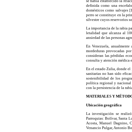
se había establecido la rela
definida como una encefalo
domésticos como salvajes [1
perro se constituye en la pr
silvestre cuyos reservorios so
La importancia de la rabia p
letalidad que alcanza al 1
ansiedad de las personas agre
En Venezuela, anualmente a
mordeduras provocadas por a
consideran las pérdidas eco
consulta y atención médica es
En el estado Zulia, donde el
sanitarias no han sido efica
sostenibilidad de los progr
política regional y nacional
con la persistencia de la rab
MATERIALES Y MÉTOD
Ubicación geográfica
La investigación se realiz
Parroquias: Bolívar, Santa L
Acosta, Manuel Dagnino, Cr
Venancio Pulgar, Antonio Bor