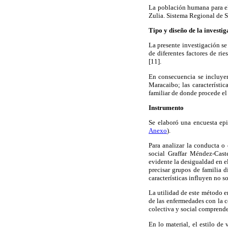
La población humana para el
Zulia. Sistema Regional de S
Tipo y diseño de la investi
La presente investigación se 
de diferentes factores de ri
[11].
En consecuencia se incluyen
Maracaibo; las característic
familiar de donde procede el 
Instrumento
Se elaboró una encuesta epi
Anexo
).
Para analizar la conducta o 
social Graffar Méndez-Cast
evidente la desigualdad en e
precisar grupos de familia d
características influyen no s
La utilidad de este método e
de las enfermedades con la 
colectiva y social comprende 
En lo material, el estilo de