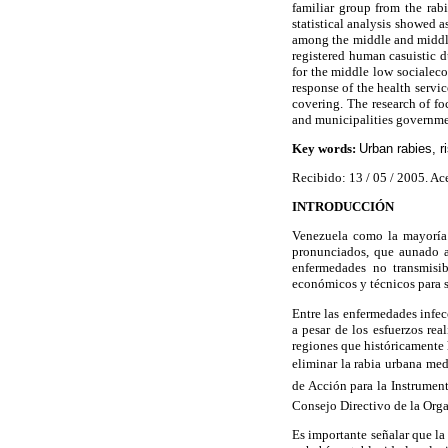
familiar group from the rabi
statistical analysis showed 
among the middle and middle
registered human casuistic 
for the middle low socialeco
response of the health servic
covering. The research of foc
and municipalities governme
Key words:
Urban rabies, r
Recibido: 13 / 05 / 2005. Ac
INTRODUCCIÓN
Venezuela como la mayoría 
pronunciados, que aunado a 
enfermedades no transmisib
económicos y técnicos para su
Entre las enfermedades infecc
a pesar de los esfuerzos rea
regiones que históricamente 
eliminar la rabia urbana me
de Acción para la Instrumen
Consejo Directivo de la Orga
Es importante señalar que la