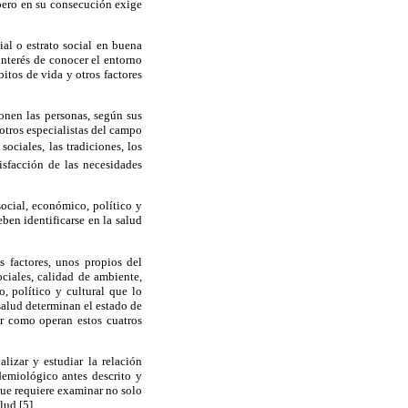
pero en su consecución exige
ial o estrato social en buena
interés de conocer el entorno
bitos de vida y otros factores
onen las personas, según sus
otros especialistas del campo
sociales, las tradiciones, los
sfacción de las necesidades
social, económico, político y
ben identificarse en la salud
s factores, unos propios del
ciales, calidad de ambiente,
, político y cultural que lo
salud determinan el estado de
er como operan estos cuatros
lizar y estudiar la relación
demiológico antes descrito y
que requiere examinar no solo
lud [5].