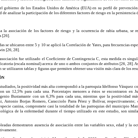
l gobierno de los Estados Unidos de América (EUA) en su perfil de prevención 
 de analizar la participación de los diferentes factores de riesgo en la persistencia d
 a la asociación de los factores de riesgo y la ocurrencia de rabia urbana, se r
 [26].
as se ubicaron entre 5 y 10 se aplicó la Correlación de Yates, para frecuencias espe
win [26, 28].
ociación fue utilizado el Coeficiente de Contingencia C, esta medida es singul
icatoria (escala nominal) acerca de uno o ambos conjuntos de atributos [26, 28]. 
 se utilizaron tablas y figuras que permiten obtener una visión más clara de los res
ÓN
studiados, la positividad más alta correspondió a la parroquia Idelfonso Vásquez c
n un 12,5% para cada una. Porcentajes menores a éstos se encontraron en J
enio Bustamante con un 6,3% para cada una, mientras que la positividad más 
i, Antonio Borjas Romero, Caracciolo Parra Pérez y Bolívar, respectivamente; 
especie canina, compromete casi la totalidad de las parroquias del municipio Mar
iológica de la enfermedad durante el tiempo utilizado en este estudio, son simila
leadas demostraron ausencia de asociación entre las variables sexo, edad y la oc
ctivamente.