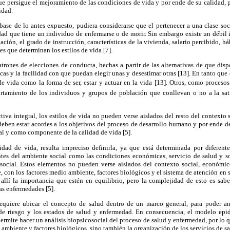
ue persigue el mejoramiento de las condiciones de vida y por ende de su calidad, 
idad.
ase de lo antes expuesto, pudiera considerarse que el pertenecer a una clase soc
ad que tiene un individuo de enfermarse o de morir. Sin embargo existe un débil 
ación, el grado de instrucción, características de la vivienda, salario percibido, há
s que determinan los estilos de vida [7].
trones de elecciones de conducta, hechas a partir de las alternativas de que disp
as y la facilidad con que puedan elegir unas y desestimar otras [13]. En tanto que 
 de vida como la forma de ser, estar y actuar en la vida [13]. Otros, como procesos 
rtamiento de los individuos y grupos de población que conllevan o no a la sati
ctiva integral, los estilos de vida no pueden verse aislados del resto del contexto 
 deben estar acordes a los objetivos del proceso de desarrollo humano y por ende de
al y como componente de la calidad de vida [5].
idad de vida, resulta impreciso definirla, ya que está determinada por diferente
tes del ambiente social como las condiciones económicas, servicio de salud y so
 social. Estos elementos no pueden verse aislados del contexto social, económico
 con los factores medio ambiente, factores biológicos y el sistema de atención en 
allí la importancia que estén en equilibrio, pero la complejidad de esto es sab
las enfermedades [5].
requiere ubicar el concepto de salud dentro de un marco general, para poder ana
s de riesgo y los estados de salud y enfermedad. En consecuencia, el modelo epi
ermite hacer un análisis biopsicosocial del proceso de salud y enfermedad, por lo 
a, ambiente y factores biológicos, sino también la organización de los servicios de sa