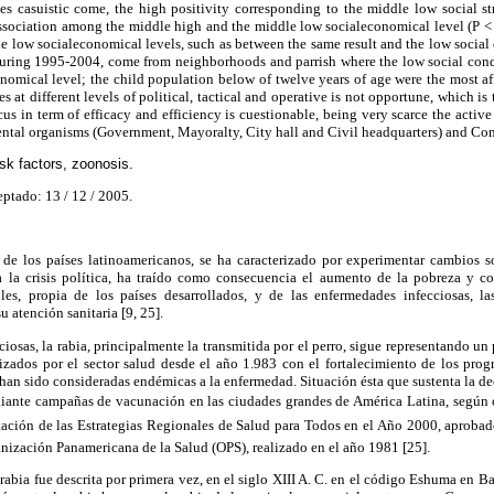
es casuistic come, the high positivity corresponding to the middle low social str
association among the middle high and the middle low socialeconomical level (P <
 low socialeconomical levels, such as between the same result and the low social 
during 1995-2004, come from neighborhoods and parrish where the low social con
nomical level; the child population below of twelve years of age were the most af
es at different levels of political, tactical and operative is not opportune, which is
us in term of efficacy and efficiency is cuestionable, being very scarce the active
ntal organisms (Government, Mayoralty, City hall and Civil headquarters) and C
isk factors, zoonosis.
eptado: 13 / 12 / 2005.
de los países latinoamericanos, se ha caracterizado por experimentar cambios
la crisis política, ha traído como consecuencia el aumento de la pobreza y co
les, propia de los países desarrollados, y de las enfermedades infecciosas, l
 atención sanitaria [9, 25].
iosas, la rabia, principalmente la transmitida por el perro, sigue representando un
lizados por el sector salud desde el año 1.983 con el fortalecimiento de los pro
han sido consideradas endémicas a la enfermedad. Situación ésta que sustenta la de
diante campañas de vacunación en las ciudades grandes de América Latina, según 
tación de las Estrategias Regionales de Salud para Todos en el Año 2000, aproba
nización Panamericana de la Salud (OPS), realizado en el año 1981 [25].
 rabia fue descrita por primera vez, en el siglo XIII A. C. en el código Eshuma en B