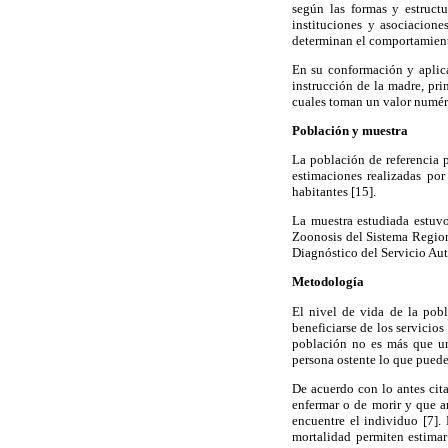
según las formas y estructu
instituciones y asociacione
determinan el comportamiento
En su conformación y aplicab
instrucción de la madre, pri
cuales toman un valor numéric
Población y muestra
La población de referencia 
estimaciones realizadas po
habitantes [15].
La muestra estudiada estuvo
Zoonosis del Sistema Region
Diagnóstico del Servicio Au
Metodología
El nivel de vida de la pobl
beneficiarse de los servicio
población no es más que un
persona ostente lo que puede
De acuerdo con lo antes cita
enfermar o de morir y que a
encuentre el individuo [7].
mortalidad permiten estimar