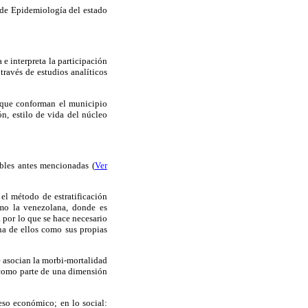
 de Epidemiología del estado
 e interpreta la participación
través de estudios analíticos
s que conforman el municipio
ón, estilo de vida del núcleo
ables antes mencionadas (
Ver
 el método de estratificación
omo la venezolana, donde es
 por lo que se hace necesario
una de ellos como sus propias
e asocian la morbi-mortalidad
 como parte de una dimensión
reso económico; en lo social: