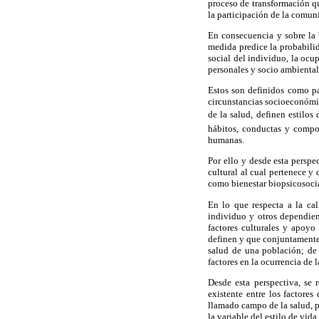
proceso de transformación q
la participación de la comun
En consecuencia y sobre la b
medida predice la probabilid
social del individuo, la ocup
personales y socio ambientale
Estos son definidos como pa
circunstancias socioeconómic
de la salud, definen estilos
hábitos, conductas y compo
humanas.
Por ello y desde esta perspe
cultural al cual pertenece y
como bienestar biopsicosoci
En lo que respecta a la cal
individuo y otros dependien
factores culturales y apoyo
definen y que conjuntamente,
salud de una población; de 
factores en la ocurrencia de 
Desde esta perspectiva, se 
existente entre los factore
llamado campo de la salud, p
la variable del estilo de vid