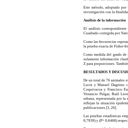
Este método, adoptado por e
investigación con la finalidad
Análisis de la información
El análisis correspondiente
Cuadrado corregida por Yates
Como las frecuencias esperad
la prueba exacta de Fisher-Ir
Como medida del grado de as
solamente información clasif
Z para proporciones. También
RESULTADOS Y DISCUSI
De un total de 76 animales e
Lucía y Manuel Dagnino co
Coquivacoa y Francisco Eug
Venancio Pulgar, Raúl Leon
urbana, representada por la 
reflejan la situación epidem
publicaciones [3, 26].
Las pruebas estadísticas emp
0,7939) y (P= 0,6468) respe