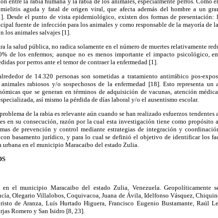
ción entre la rabia humana y la rabia de los animales, especialmente perros. Como en
mielitis aguda y fatal de origen viral, que afecta además del hombre a un gr
]. Desde el punto de vista epidemiológico, existen dos formas de presentación: la
incipal fuente de infección para los animales y como responsable de la mayoría de l
n los animales salvajes [1].
ara la salud pública, no radica solamente en el número de muertes relativamente red
00% de los enfermos; aunque no es menos importante el impacto psicológico, emo
didas por perros ante el temor de contraer la enfermedad [1].
lrededor de 14.320 personas son sometidas a tratamiento antirrábico pos-expos
nimales rabiosos y/o sospechosos de la enfermedad [18]. Esto representa un al
nómicas que se generan en términos de adquisición de vacunas, atención médica,
pecializada, así mismo la pérdida de días laboral y/o el ausentismo escolar.
 problema de la rabia es relevante aún cuando se han realizado esfuerzos tendentes a
ces en su consecución, razón por la cual esta investigación tiene como propósito
amas de prevención y control mediante estrategias de integración y coordinació
 con basamento jurídico, y para lo cual se definió el objetivo de identificar los fa
ia urbana en el municipio Maracaibo del estado Zulia.
OS
ó en el municipio Maracaibo del estado Zulia, Venezuela. Geopolíticamente 
ucía, Olegario Villalobos, Coquivacoa, Juana de Ávila, Idelfonso Vásquez, Chiqui
isto de Aranza, Luís Hurtado Higuera, Francisco Eugenio Bustamante, Raúl Leo
jas Romero y San Isidro [8, 23].