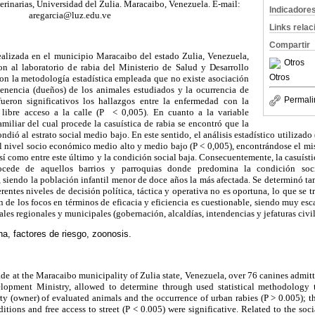
erinarias, Universidad del Zulia. Maracaibo, Venezuela. E-mail:
Indicadore
aregarcia@luz.edu.ve
Links rela
Compartir
realizada en el municipio Maracaibo del estado Zulia, Venezuela,
Otros
n al laboratorio de rabia del Ministerio de Salud y Desarrollo
Otros
con la metodología estadística empleada que no existe asociación
 tenencia (dueños) de los animales estudiados y la ocurrencia de
Permali
fueron significativos los hallazgos entre la enfermedad con la
 libre acceso a la calle (P < 0,005). En cuanto a la variable
iliar del cual procede la casuística de rabia se encontró que la
ndió al estrato social medio bajo. En este sentido, el análisis estadístico utilizad
l nivel socio económico medio alto y medio bajo (P < 0,005), encontrándose el mis
sí como entre este último y la condición social baja. Consecuentemente, la casuíst
ocede de aquellos barrios y parroquias donde predomina la condición soci
siendo la población infantil menor de doce años la más afectada. Se determinó tam
erentes niveles de decisión política, táctica y operativa no es oportuna, lo que se 
 de los focos en términos de eficacia y eficiencia es cuestionable, siendo muy esca
es regionales y municipales (gobernación, alcaldías, intendencias y jefaturas civi
a, factores de riesgo, zoonosis.
de at the Maracaibo municipality of Zulia state, Venezuela, over 76 canines admitte
lopment Ministry, allowed to determine through used statistical methodology th
ty (owner) of evaluated animals and the occurrence of urban rabies (P > 0.005); 
tions and free access to street (P < 0.005) were significative. Related to the soc