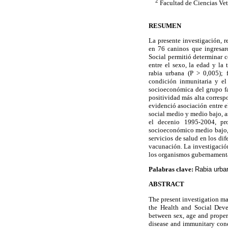
2
Facultad de Ciencias Vet
RESUMEN
La presente investigación, 
en 76 caninos que ingresaro
Social permitió determinar 
entre el sexo, la edad y la
rabia urbana (P > 0,005); 
condición inmunitaria y el
socioeconómica del grupo fam
positividad más alta correspo
evidenció asociación entre e
social medio y medio bajo, a
el decenio 1995-2004, pr
socioeconómico medio bajo, 
servicios de salud en los dif
vacunación. La investigación
los organismos gubernamental
Palabras clave:
Rabia urban
ABSTRACT
The present investigation ma
the Health and Social Deve
between sex, age and proper
disease and immunitary condi