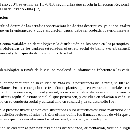
 año 2004, se estimó en 1.376.836 según cifras que aporta la Dirección Regional
alud del estado Zulia [17].
gación
ubicó dentro de los estudios observacionales de tipo descriptivo, ya que se analiza
esgo en la enfermedad y cuya asociación causal debe ser probada posteriormente a 
 como variables epidemiológicas: la distribución de los casos en las parroquia
as biológicas de los caninos estudiados, el estrato social de barrio y/o urbanizaci
animal y la respuesta de los servicios de salud.
demiológica a través de la cual se recolectó la información inherente a las vari
el comportamiento de la calidad de vida en la persistencia de la rabia, se utilizó
ellanos. En su concepción, este método plantea que en estructuras sociales c
l ámbito económico, cultural y social, no se puede hablar de un solo tipo de familia
istintas según el estrato social al que pertenecen, y estudiar en relación a cada 
olo en su conducta social y cultural sino en su salud y en su desarrollo [16].
n la presente investigación está sustentada en los diferentes estudios realizados qu
condición socioeconómica [7]. Esta última define los llamados estilos de vida que
tres aspectos interrelacionados: el material, el social y el ideológico.
 vida se caracteriza por manifestaciones de: vivienda, alimentación, vestido e ing