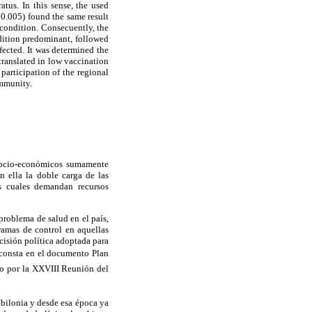
atus. In this sense, the used
 0.005) found the same result
condition. Consecuently, the
dition predominant, followed
fected. It was determined the
 translated in low vaccination
 participation of the regional
ommunity.
 socio-económicos sumamente
n ella la doble carga de las
as cuales demandan recursos
 problema de salud en el país,
gramas de control en aquellas
cisión política adoptada para
consta en el documento Plan
do por la XXVIII Reunión del
abilonia y desde esa época ya