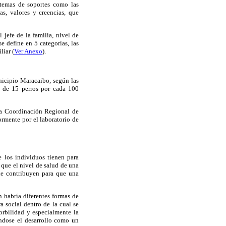
istemas de soportes como las
as, valores y creencias, que
 jefe de la familia, nivel de
e define en 5 categorías, las
liar (
Ver Anexo
).
nicipio Maracaibo, según las
n de 15 perros por cada 100
 la Coordinación Regional de
rmente por el laboratorio de
e los individuos tienen para
 que el nivel de salud de una
ue contribuyen para que una
n habría diferentes formas de
 social dentro de la cual se
orbilidad y especialmente la
éndose el desarrollo como un