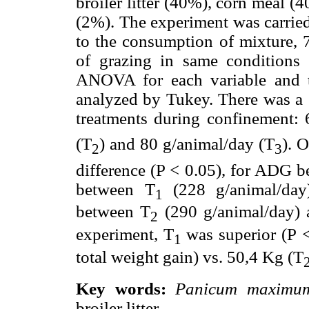
broiler litter (40%), corn meal (
(2%). The experiment was carried
to the consumption of mixture, 
of grazing in same conditions
ANOVA for each variable and t
analyzed by Tukey. There was a s
treatments during confinement: 
(T
) and 80 g/animal/day (T
). 
2
3
difference (P < 0.05), for ADG b
between T
(228 g/animal/da
1
between T
(290 g/animal/day)
2
experiment, T
was superior (P 
1
total weight gain) vs. 50,4 Kg (T
Key words:
Panicum maximu
broiler litter.