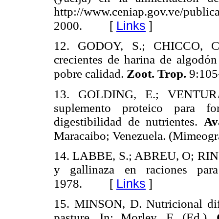
http://www.ceniap.gov.ve/publica
[
Links
]
2000.
12. GODOY, S.; CHICCO, C. 
crecientes de harina de algodón
pobre calidad.
Zoot. Trop.
9:105
13. GOLDING, E.; VENTURA
suplemento proteico para f
digestibilidad de nutrientes.
Av
Maracaibo; Venezuela. (Mimeogra
14. LABBE, S.; ABREU, O; RINC
y gallinaza en raciones par
[
Links
]
1978.
15. MINSON, D. Nutricional dif
pasture. In: Morley, F. (Ed.).