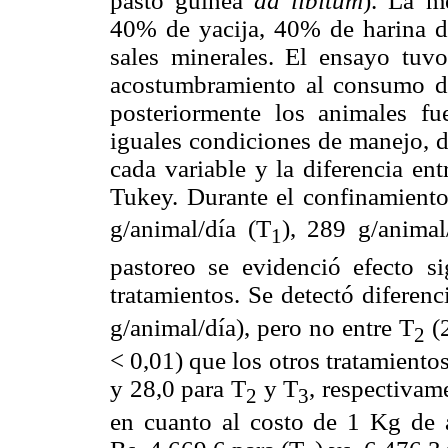
pasto guinea
ad libitum
). La m
40% de yacija, 40% de harina d
sales minerales. El ensayo tuv
acostumbramiento al consumo de
posteriormente los animales fu
iguales condiciones de manejo, 
cada variable y la diferencia en
Tukey. Durante el confinamient
g/animal/día (T
),
289 g/animal
1
pastoreo se evidenció efecto s
tratamientos. Se detectó diferenc
g/animal/día), pero no entre T
(2
2
< 0,01) que los otros tratamient
y 28,0 para T
y T
, respectivam
2
3
en cuanto al costo de 1 Kg de 