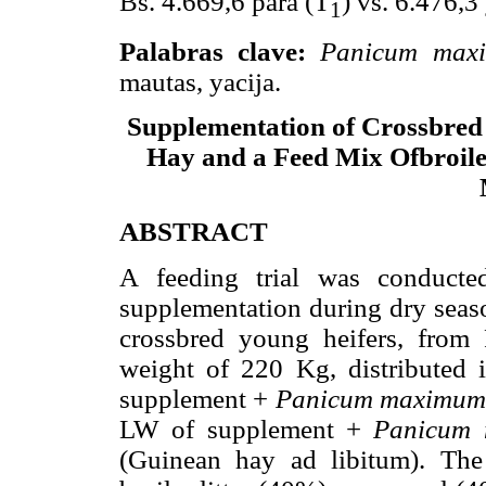
Bs. 4.669,6 para (T
) vs. 6.476,3
1
Palabras clave:
Panicum max
mautas, yacija.
Supplementation of Crossbred
Hay and a Feed Mix Ofbroile
ABSTRACT
A feeding trial was conducted
supplementation during dry seas
crossbred young heifers, from P
weight of 220 Kg, distributed
supplement +
Panicum maximum
LW of supplement +
Panicum
(Guinean hay ad libitum). The