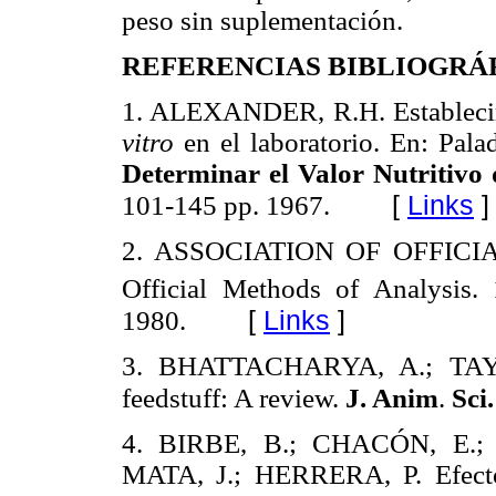
peso sin suplementación.
REFERENCIAS BIBLIOGRÁ
1. ALEXANDER, R.H. Establecimi
vitro
en el laboratorio. En: Pala
Determinar el Valor Nutritivo 
[
Links
]
101-145 pp. 1967.
2. ASSOCIATION OF OFFICI
Official Methods of Analysis.
[
Links
]
1980.
3. BHATTACHARYA, A.; TAYLO
feedstuff: A review.
J. Anim
.
Sci.
4. BIRBE, B.; CHACÓN, E.
MATA, J.; HERRERA, P. Efecto 