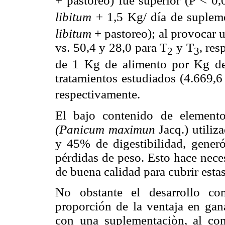
+ pastoreo) fue superior (P < 0,
libitum
+ 1,5 Kg/ día de suplem
libitum
+ pastoreo); al provocar 
vs. 50,4 y 28,0 para T
y T
, res
2
3
de 1 Kg de alimento por Kg de
tratamientos estudiados (4.669,6
respectivamente.
El bajo contenido de elemento
(Panicum maximun
Jacq.) utiliz
y 45% de digestibilidad, gene
pérdidas de peso. Esto hace nece
de buena calidad para cubrir estas
No obstante el desarrollo co
proporción de la ventaja en gan
con una suplementaciòn, al co