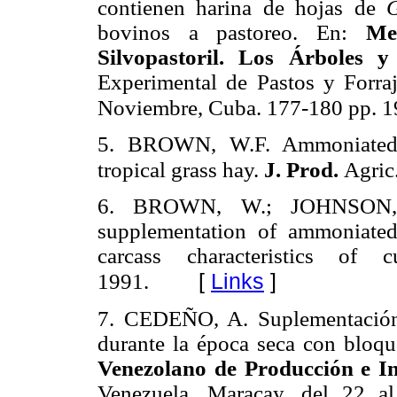
contienen harina de hojas de
G
bovinos a pastoreo. En:
Me
Silvopastoril. Los Árboles 
Experimental de Pastos y Forra
Noviembre, Cuba. 177-180 pp. 1
5. BROWN, W.F. Ammoniated o
tropical grass hay.
J. Prod.
Agric
6. BROWN, W.; JOHNSON, D
supplementation of ammoniated
carcass characteristics of
[
Links
]
1991.
7. CEDEÑO, A. Suplementación
durante la época seca con bloqu
Venezolano de Producción e In
Venezuela. Maracay, del 22 a