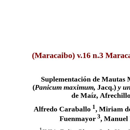
(Maracaibo) v.16 n.3 Marac
S
uplementación de
M
autas 
(
Panicum maximum,
Jacq.)
y u
de Maíz
,
Afrechill
1
Alfredo Caraballo
, Miriam d
3
Fuenmayor
, Manuel 
1