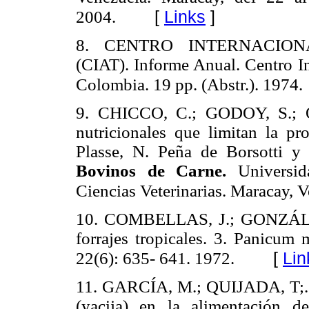
[
Links
]
2004.
8. CENTRO INTERNACIO
(CIAT).
Informe Anual. Centro In
Colombia. 19 pp. (Abstr.). 1974.
9. CHICCO, C.; GODOY, S.; OB
nutricionales que limitan la p
Plasse, N. Peña de Borsotti 
Bovinos de Carne.
Universid
Ciencias Veterinarias. Maracay, 
10. COMBELLAS, J.; GONZÁLEZ,
forrajes tropicales. 3. Panicu
[
Lin
22(6): 635- 641. 1972.
11. GARCÍA, M.; QUIJADA, T;.
(yacija) en la alimentación 