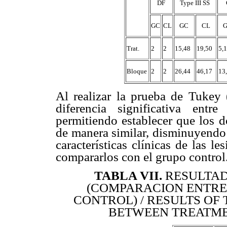
DF
Type III SS
GC
CL
GC
CL
Trat.
2
2
15,48
19,50
5,
Bloque
2
2
26,44
46,17
13
Al realizar la prueba de Tukey 
diferencia significativa entr
permitiendo establecer que los d
de manera similar, disminuyendo 
características clínicas de las l
compararlos con el grupo control
TABLA VII
.
RESULTAD
(COMPARACION ENTRE
CONTROL) / RESULTS OF
BETWEEN TREATME