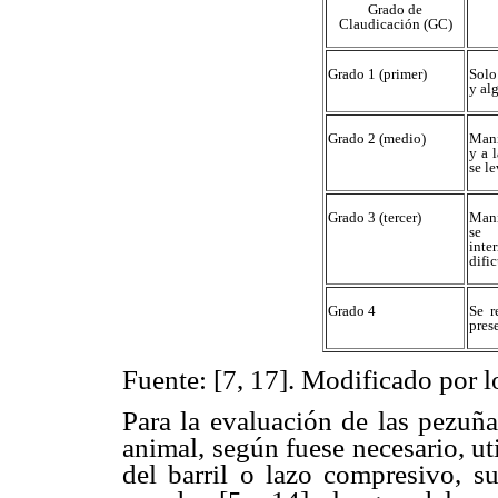
Grado de
Claudicación (GC)
Grado 1 (primer)
Solo
y al
Grado 2 (medio)
Mani
y a 
se l
Grado 3 (tercer)
Mani
se 
inte
difi
Grado 4
Se r
pres
Fuente: [7, 17]. Modificado por l
Para la evaluación de las pezuña
animal, según fuese necesario, ut
del barril o lazo compresivo, s