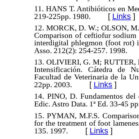
11. HANS T. Antibióticos en Medi
[
Links
]
219-225pp. 1980.
12. MORCK, D. W.; OLSON, M. 
Comparison of ceftiofur sodium a
interdigital phlegmon (foot rot) 
Asso. 212(2): 254-257. 1998.
13. OLIVIERI, G. M; RUTTER, B.
Intensificación. Cátedra de 
Facultad de Veterinaria de la U
[
Links
]
22pp. 2003.
14. PINO, D. Fundamentos del d
Edic. Astro Data. 1ª Ed. 33-45 pp
15. PYMAN, M.F.S. Comparison 
for the treatment of foot lamenes
[
Links
]
135. 1997.