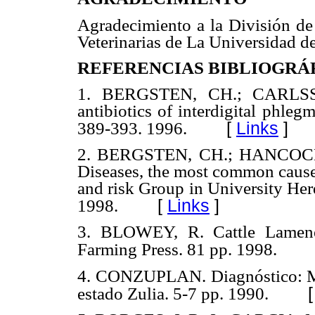
Agradecimiento a la División de 
Veterinarias de La Universidad de
REFERENCIAS BIBLIOGR
Á
1. BERGSTEN, CH.; CARLSSON
antibiotics of interdigital phleg
[
Links
]
389-393. 1996.
2. BERGSTEN, CH.; HANCOCK, 
Diseases, the most common cause 
and risk Group in University Her
[
Links
]
1998.
3. BLOWEY, R. Cattle Lamenes
Farming Press. 81 pp. 1998.
4. CONZUPLAN. Diagnóstico: Mun
estado Zulia. 5-7 pp. 1990.