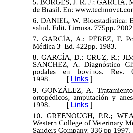
5. BORGES, J. R. J.; GARCIA, M
de Brasil. En: www.technovet.co
6. DANIEL, W. Bioestadística: Ba
salud. Edit. Limusa. 775pp. 2002
7. GARCÍA, A.; PÉREZ, F. Podol
Médica 3ª Ed. 422pp. 1983.
8. GARCÍA, D.; CRUZ, R.; JI
SANCHEZ, A. Diagnóstico Clín
podales en bovinos. Rev. C
[
Links
]
1998.
9. GONZÁLEZ, A. Tratamiento d
ortopédicos, amputación y anes
[
Links
]
1998.
10. GREENOUGH, P.R.; WEAVE
Western College of Veterinary M
Sanders Company. 336 pp 1997.