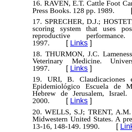
16. RAVEN, E.T. Cattle Foot Ca
Press Books. 128 pp. 1989.
17. SPRECHER, D.J.; HOSTETL
scoring system that uses pos
reproductive performanc
[
Links
]
1997.
18. THURMON, J.C. Lameness i
Veterinary Medicine. Univer
[
Links
]
1997.
19. URI, B. Claudicaciones
Epidemiológico Escuela de Me
Hebrew de Jerusalem, Israel.
[
Links
]
2000.
20. WELLS, S.J; TRENT, A.M. C
Midwestern United States. A prel
[
Lin
13-16, 148-149. 1990.