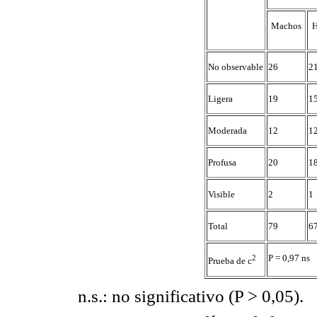
Machos
H
No observable
26
2
Ligera
19
1
Moderada
12
1
Profusa
20
1
Visible
2
1
Total
79
6
P = 0,97 ns
2
Prueba de c
n.s.: no significativo (P > 0,05).