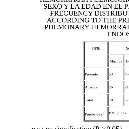
SEXO Y LA EDAD EN EL 
FRECUENCY DISTRIBU
ACCORDING TO THE PR
PULMONARY HEMORRAHGE
ENDO
HPIE
S
Machos
H
Presente
53
46
Ausente
26
21
Total
79
67
P = 0,83 ns
2
Prueba de c
n.s.: no significativo (P > 0,05).