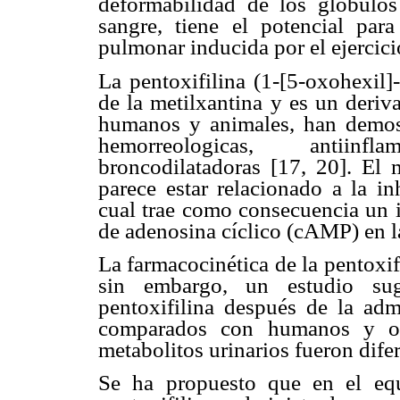
deformabilidad de los glóbulos
sangre, tiene el potencial par
pulmonar inducida por el ejercicio
La pentoxifilina (1-[5-oxohexil]-
de la metilxantina y es un deriv
humanos y animales, han demos
hemorreologicas, antiinf
broncodilatadoras [17, 20]. El 
parece estar relacionado a la in
cual trae como consecuencia un 
de adenosina cíclico (cAMP) en la
La farmacocinética de la pentoxif
sin embargo, un estudio sug
pentoxifilina después de la adm
comparados con humanos y otr
metabolitos urinarios fueron dife
Se ha propuesto que en el equi