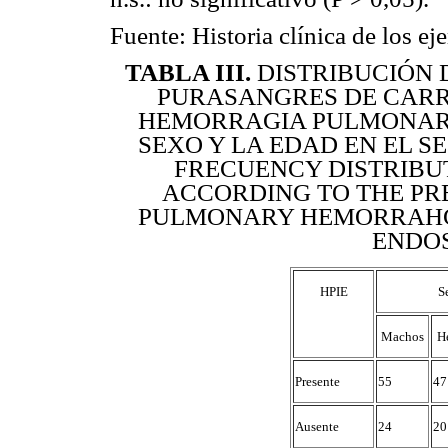
Fuente: Historia clínica de los ej
TABLA III
.
DISTRIBUCIÓN 
PURASANGRES DE CARR
HEMORRAGIA PULMONAR I
SEXO Y LA EDAD EN EL 
FRECUENCY DISTRIBU
ACCORDING TO THE PR
PULMONARY HEMORRAHGE
ENDO
HPIE
S
Machos
H
Presente
55
47
Ausente
24
20