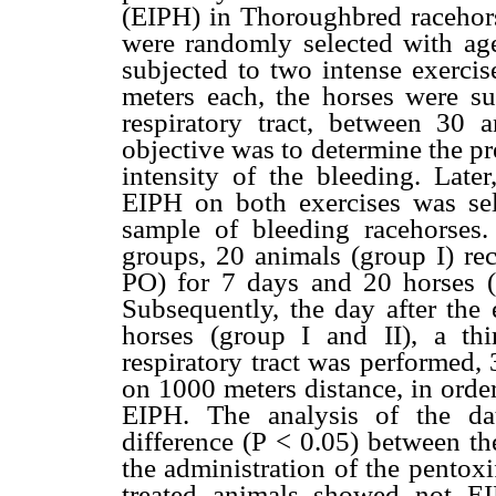
(EIPH) in Thoroughbred racehors
were randomly selected with ag
subjected to two intense exercis
meters each, the horses were su
respiratory tract, between 30 
objective was to determine the pr
intensity of the bleeding. Late
EIPH on both exercises was sel
sample of bleeding racehorses
groups, 20 animals (group I) rec
PO) for 7 days and 20 horses (g
Subsequently, the day after the 
horses (group I and II), a th
respiratory tract was performed, 
on 1000 meters distance, in order
EIPH. The analysis of the data
difference (P < 0.05) between th
the administration of the pentoxi
treated animals showed not E