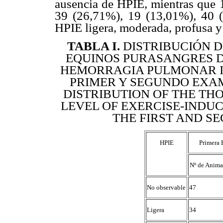
ausencia de HPIE, mientras que 
39 (26,71%), 19 (13,01%), 40 
HPIE ligera, moderada, profusa y
TABLA I
.
DISTRIBUCIÓN 
EQUINOS PURASANGRES D
HEMORRAGIA PULMONAR IN
PRIMER Y SEGUNDO EXA
DISTRIBUTION OF THE T
LEVEL OF EXERCISE-IND
THE FIRST AND S
HPIE
Primera 
Nº de Anima
No observable
47
Ligera
34