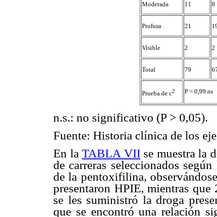
Moderada
11
8
Profusa
21
1
Visible
2
2
Total
79
6
P = 0,99 ns
2
Prueba de c
n.s.: no significativo (P > 0,05).
Fuente: Historia clínica de los ej
En la
TABLA VII
se muestra la d
de carreras seleccionados según 
de la pentoxifilina, observándos
presentaron HPIE, mientras que 
se les suministró la droga pres
que se encontró una relación sig