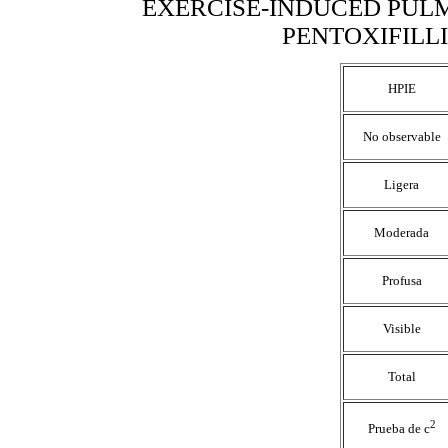
EXERCISE-INDUCED PU
PENTOXIFILL
HPIE
No observable
Ligera
Moderada
Profusa
Visible
Total
2
Prueba de c