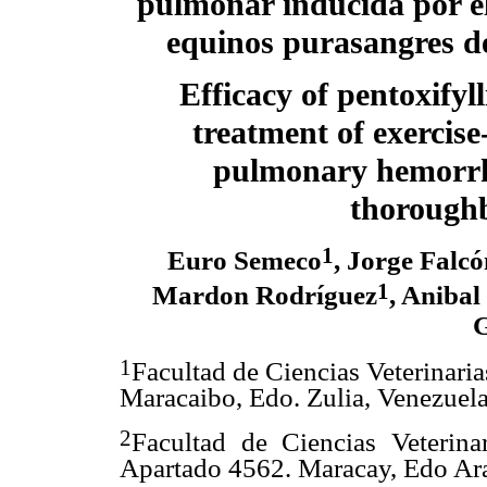
pulmonar inducida por el
equinos purasangres de
Efficacy of pentoxifyll
treatment of exercis
pulmonary hemorrh
thoroughb
1
Euro Semeco
, Jorge Falcó
1
Mardon Rodríguez
, Anibal
G
1
Facultad de Ciencias Veterinari
Maracaibo, Edo. Zulia, Venezuel
2
Facultad de Ciencias Veterina
Apartado 4562. Maracay, Edo Ar