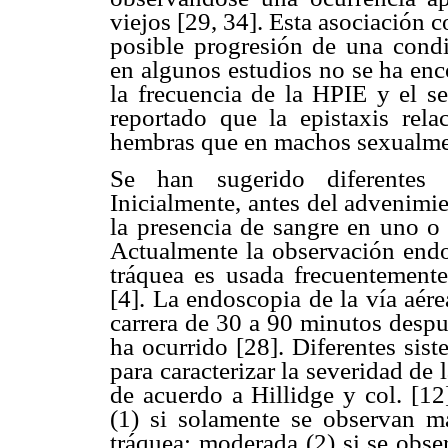
viejos [29, 34]. Esta asociación c
posible progresión de una cond
en algunos estudios no se ha enc
la frecuencia de la HPIE y el se
reportado que la epistaxis re
hembras que en machos sexualmen
Se han sugerido diferentes 
Inicialmente, antes del advenimie
la presencia de sangre en uno o 
Actualmente la observación endos
tráquea es usada frecuentement
[4]. La endoscopia de la vía aér
carrera de 30 a 90 minutos despué
ha ocurrido [28]. Diferentes sis
para caracterizar la severidad de 
de acuerdo a Hillidge y col. [12
(1) si solamente se observan m
tráquea; moderada (2) si se obse