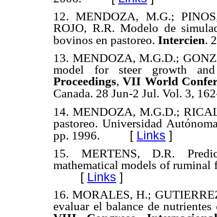
12. MENDOZA, M.G.; PINOS,
ROJO, R.R. Modelo de simulaci
bovinos en pastoreo.
Intercien
. 
13. MENDOZA, M.G.D.; GONZÁL
model for steer growth and
Proceedings
,
VII
World Confer
Canada. 28 Jun-2 Jul. Vol. 3, 16
14. MENDOZA, M.G.D.; RICALDE
pastoreo. Universidad Autónoma
[
Links
]
pp. 1996.
15. MERTENS, D.R. Predicti
mathematical models of ruminal 
[
Links
]
16. MORALES, H.; GUTIERREZ, 
evaluar el balance de nutrientes