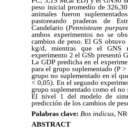
PC; 3,15 Mcal ED) y el GNSb se
peso inicial promedio de 326,3
animales fueron suplementado
pastoreando praderas de Estr
Candelario (
Pennisteum purpur
ambos experimentos no se obse
cambios de peso. El GS obtuvo 
kg/d, mientras que el GNS m
experimento 2 el GSb presentó G
La GDP predicha en el experimen
para el grupo suplementado (P > 
grupo no suplementado en el que
< 0,05). En el segundo experimen
grupo suplementado como el no s
El nivel 1 del modelo de sim
predicción de los cambios de peso
Palabras clave:
Bos indicus
, NR
ABSTRACT