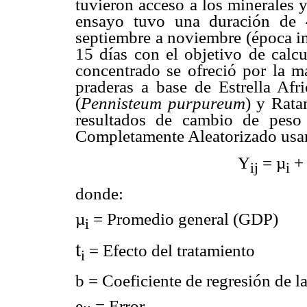
tuvieron acceso a los minerales 
ensayo tuvo una duración de 
septiembre a noviembre (época in
15 días con el objetivo de calcu
concentrado se ofreció por la m
praderas a base de Estrella Afri
(
Pennisteum purpureum
) y Rata
resultados de cambio de peso
Completamente Aleatorizado usand
Y
= µ
ij
i
donde:
µ
=
Promedio general (GDP)
i
t
=
Efecto del tratamiento
i
b
=
Coeficiente de regresión de la
e
=
Error.