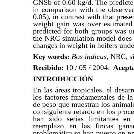
GNSb of 0.60 kg/d. The predicted
in comparison with the observe
0.05), in contrast with that pre
weight gain was over estimated 
predicted for both groups was un
the NRC simulation model does n
changes in weight in heifers unde
Key words:
Bos indicus
, NRC, s
Recibido:
10 / 05 / 2004.
Acept
INTRODUCCIÓN
En las áreas tropicales, el desa
los factores fundamentales de l
de peso que muestran los animale
consiguiente retardo en los proc
han sido serias limitantes en
reemplazo en las fincas gana
problemática se han puesto en pr