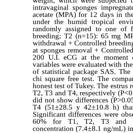
weight, which were subjected t
intravaginal sponges impregna
acetate (MPA) for 12 days in th
under the humid tropical env
randomly assigned to one of f
breeding; T2 (n=15): 65 mg M
withdrawal + Controlled breedi
at sponges removal + Controll
200 U.I. eCG at the moment o
variables were evaluated with th
of statistical package SAS. The
chi square free test. The compa
honest test of Tukey. The estrus
T2, T3 and T4, respectively (P<0
did not show differences (P>0.05
T4 (51±28.5 y 42±10.8 h) tha
Significant differences were
obs
60% for T1, T2, T3 and T4,
concentration (7.4±8.1 ng/mL) in