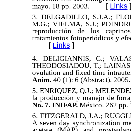
[
Links
mayo. 18 pp. 2003.
3.
DELGADILLO, S.J.A.; FLOR
M.G.; VIELMA, S.J.; POINDRO
reproducción de los caprinos
tratamientos fotoperiódicos y ef
[
Links
]
4.
DELIGIANNIS,
C.; VALAS
THEODOSIADOU, T.; LAINAS, 
ovulation and fixed time intraut
Anim.
40 (1): 6 (Abstract). 2005.
5.
ENRIQUEZ, Q.J.; MELENDEZ,
la producción y manejo de forra
No. 7. INIFAP.
México. 262 pp. 
6.
FITZGERALD, J.A.; RUGGLE
A seven day synchronization me
acetate (MAP) and prostaglan