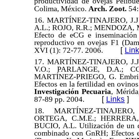
productividad de ovejas Pelibu
Colima, México.
Arch. Zoot.
54:
16.
MARTÍNEZ-TINAJERO, J.J
A.L.; ROJO, R.R.; MENDOZA, M
Efecto de eCG e inseminación 
reproductivo en ovejas F1 (Da
[
Lin
XVI (1): 72-77. 2006.
17.
MARTÍNEZ-TINAJERO, J.J
V.O.; PARLANGE, D.A.; CO
MARTÍNEZ-PRIEGO, G.
Embri
Efectos en la fertilidad en ovino
Investigación Pecuaria
, Mérida
[
Links
]
87-89 pp. 2004.
18.
MARTÍNEZ-TINAJERO,
ORTEGA, C.M.E.; HERRERA, 
BUCIO, A.L. Utilización de un d
combinado con GnRH; Efectos en