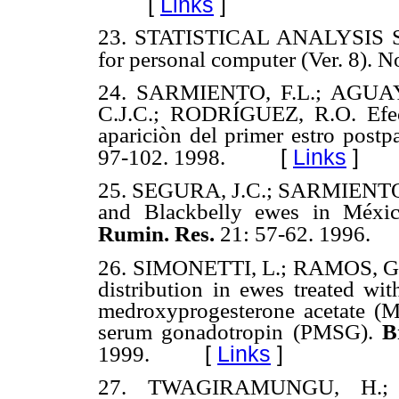
[
Links
]
23.
STATISTICAL ANALYSIS S
for personal computer (Ver. 8). 
24.
SARMIENTO, F.L.; AGUAY
C.J.C.; RODRÍGUEZ, R.O. Efec
apariciòn del primer estro postp
[
Links
]
97-102. 1998.
25.
SEGURA, J.C.; SARMIENTO, L
and Blackbelly ewes in Méxi
Rumin. Res.
21: 57-62. 1996.
26.
SIMONETTI, L.; RAMOS, G.;
distribution in ewes treated wi
medroxyprogesterone acetate (
serum gonadotropin (PMSG).
B
[
Links
]
1999.
27.
TWAGIRAMUNGU, H.; 