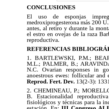
CONCLUSIONES
El uso de esponjas impre
medroxiprogesterona más 200 U.I
antes, al retiro y durante la mon
el estro en ovejas de la raza Ba
reproductiva.
REFERENCIAS
BIBLIOGRÁ
1.
BARTLEWSKI, P.M.; BEAR
M.L.; PALMER, B.; ARAVIND
N.C. Ovarian responses in go
anoestrous ewes: follicular and 
Reprod. Fert. Dev.
13(2-3): 133
2.
CHEMINEAU, P.; MORELLO
B. Estacionalidad reproducti
fisiológicos y técnicas para la i
estación. En:
III Congreso A