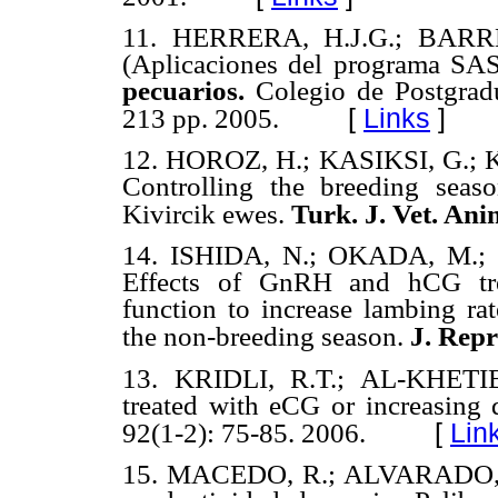
11.
HERRERA, H.J.G.; BARRE
(Aplicaciones del programa SA
pecuarios.
Colegio de Postgrad
[
Links
]
213 pp. 2005.
12.
HOROZ, H.; KASIKSI, G.; 
Controlling the breeding seas
Kivircik ewes.
Turk. J. Vet. Ani
14.
ISHIDA, N.; OKADA, M.; 
Effects of GnRH and hCG tre
function to increase lambing rat
the non-breeding season.
J. Rep
13.
KRIDLI, R.T.; AL-KHETIB,
treated with eCG or increasing 
[
Lin
92(1-2): 75-85. 2006.
15.
MACEDO, R.; ALVARADO, A. 