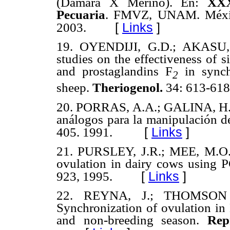
(Damara X Merino). En:
XXX
Pecuaria
. FMVZ, UNAM. Méxic
[
Links
]
2003.
19.
OYENDIJI, G.D.; AKASU,
studies on the effectiveness of 
and prostaglandins F
in synch
2
sheep.
Theriogenol.
34: 613-618
20.
PORRAS, A.A.; GALINA, H.C.
análogos para la manipulación de
[
Links
]
405. 1991.
21.
PURSLEY, J.R.; MEE, M.O.
ovulation in dairy cows usin
[
Links
]
923, 1995.
22.
REYNA, J.; THOMSON
Synchronization of ovulation i
and non-breeding season.
Rep