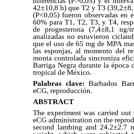
diferencias (P>0,05) y el inter
42±10,8 h) que T2 y T3 (39,2±8,1
(P<0,05) fueron observadas en el
60% para T1, T2, T3, y T4, resp
de progesterona (7,4±8,1 ng/
analizadas no estuvieron cicland
que el uso de 65 mg de MPA mas 
las esponjas, al momento del re
monta controlada sincroniza efic
Barriga Negra durante la época d
tropical de México.
Palabras
clave:
Barbados Barr
eCG, reproducción.
ABSTRACT
The experiment was carried out t
eCG administration on the reprod
second lambing and 24.2±2.7 