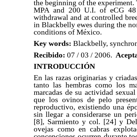
the beginning of the experiment. 
MPA and 200 U.I. of eCG 48 h
withdrawal and at controlled bre
in Blackbelly ewes during the no
conditions of México.
Key word
s:
Blackbelly, synchron
Recibido:
07 / 03 / 2006.
Acept
INTRODUCCIÓN
En las razas originarias y criada
tanto las hembras como los mac
marcadas de su actividad sexua
que los ovinos de pelo presen
reproductivo, existiendo una épo
sin llegar a considerarse un per
[8], Sarmiento y col.
[24] y Del
ovejas como en cabras explotad
concepciones ocurren durante to