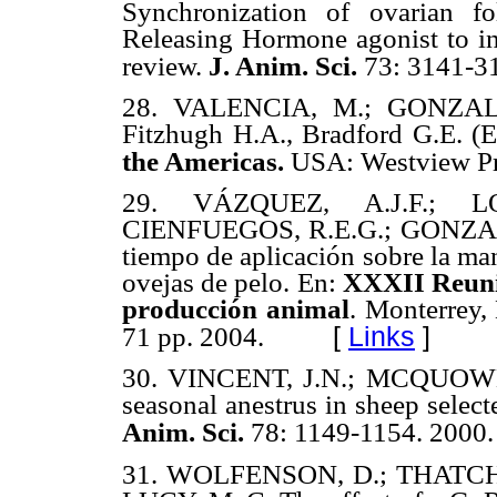
Synchronization of ovarian f
Releasing Hormone agonist to inc
review.
J. Anim. Sci.
73: 3141-3
28.
VALENCIA, M.; GONZALEZ
Fitzhugh H.A., Bradford G.E. (E
the Americas.
USA: Westview Pr
29.
VÁZQUEZ, A.J.F.; L
CIENFUEGOS, R.E.G.; GONZALEZ
tiempo de aplicación sobre la man
ovejas de pelo. En:
XXXII Reuni
producción animal
. Monterrey,
[
Links
]
71 pp. 2004.
30.
VINCENT, J.N.; MCQUOWN,
seasonal anestrus in sheep selecte
Anim. Sci.
78: 1149-1154. 2000
31.
WOLFENSON, D.; THATCHER