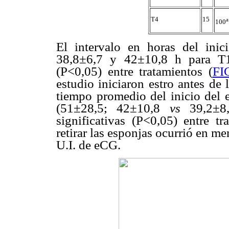
T4
15
a
100
El intervalo en horas del inic
38,8±6,7 y 42±10,8 h para T1
(P<0,05) entre tratamientos (
FI
estudio iniciaron estro antes de 
tiempo promedio del inicio del
(51±28,5; 42±10,8
vs
39,2±8,1
significativas (P<0,05) entre tr
retirar las esponjas ocurrió en m
U.I. de eCG.