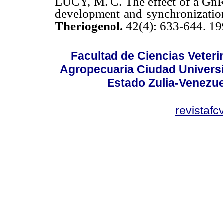
LUCY, M. C. The effect of a GnR
development and synchronization 
Theriogenol.
42(4): 633-644. 1
Facultad de Ciencias Veterin
Agropecuaria Ciudad Universi
Estado Zulia-Venezuel
revistaf