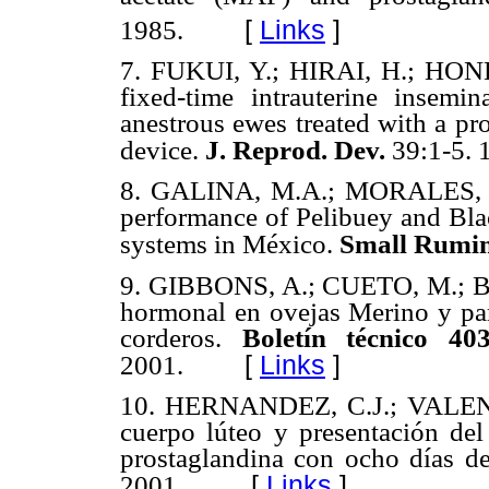
[
Links
]
1985.
7.
FUKUI, Y.; HIRAI, H.; HON
fixed-time intrauterine insemi
anestrous ewes treated with a p
device.
J. Reprod. Dev.
39:1-5. 
8.
GALINA, M.A.; MORALES, R.
performance of Pelibuey and Bla
systems in México.
Small Rumin
9.
GIBBONS, A.; CUETO, M.; B
hormonal en ovejas Merino y par
corderos.
Boletín técnico 40
[
Links
]
2001.
10.
HERNANDEZ, C.J.; VALENC
cuerpo lúteo y presentación del
prostaglandina con ocho días de
[
Links
]
2001.