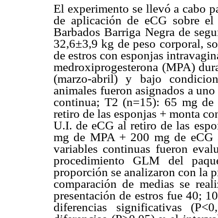
El experimento se llevó a cabo pa
de aplicación de eCG sobre el
Barbados Barriga Negra de segu
32,6±3,9 kg de peso corporal, so
de estros con esponjas intravagi
medroxiprogesterona (MPA) durant
(marzo-abril) y bajo condici
animales fueron asignados a uno 
continua; T2 (n=15): 65 mg de
retiro de las esponjas + monta c
U.I. de eCG al retiro de las esp
mg de MPA + 200 mg de eCG al
variables continuas fueron evalu
procedimiento GLM del paquet
proporción se analizaron con la p
comparación de medias se real
presentación de estros fue 40; 
diferencias significativas (P<