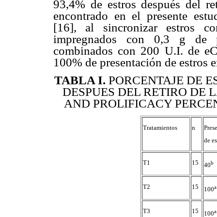
93,4% de estros después del reti
encontrado en el presente estu
[16], al sincronizar estros c
impregnados con 0,3 g de pr
combinados con 200 U.I. de eCG
100% de presentación de estros 
TABLA I.
PORCENTAJE DE ES
DESPUES DEL RETIRO DE 
AND PROLIFICACY PERCE
Tratamientos
n
Pres
de es
T1
15
b
40
T2
15
a
100
T3
15
a
100