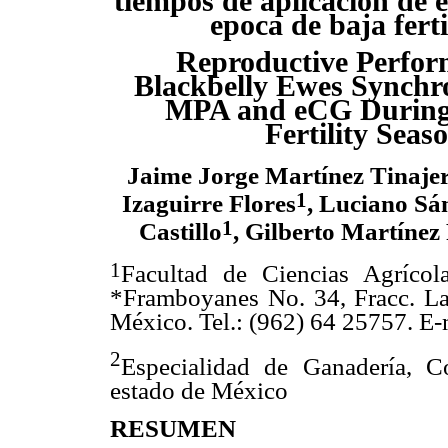
tiempos de aplicación de 
epoca de baja fert
Reproductive Perfor
Blackbelly Ewes Synchr
MPA and eCG During
Fertility Seas
Jaime Jorge Martínez Tinaje
1
Izaguirre Flores
, Luciano Sá
1
Castillo
, Gilberto Martínez
1
Facultad de Ciencias Agríco
*Framboyanes No. 34, Fracc. Lau
México. Tel.: (962) 64 25757. E
2
Especialidad de Ganadería, C
estado de México
RESUMEN