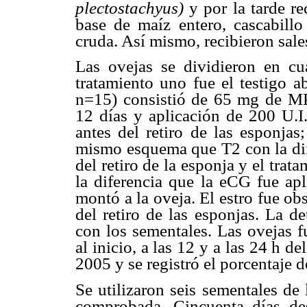
plectostachyus)
y
por la tarde r
base de maíz entero, cascabill
cruda. Así mismo, recibieron sale
Las ovejas se dividieron en cu
tratamiento uno fue el testigo a
n=15) consistió de 65 mg de MP
12 días y aplicación de 200 U.
antes del retiro de las esponjas
mismo esquema que T2 con la dif
del retiro de la esponja y el tra
la diferencia que la eCG fue ap
montó a la oveja. El estro fue o
del retiro de las esponjas. La d
con los sementales. Las ovejas f
al inicio, a las 12 y a las 24 h d
2005 y se registró el porcentaje d
Se utilizaron seis sementales de
comprobada. Cincuenta días de