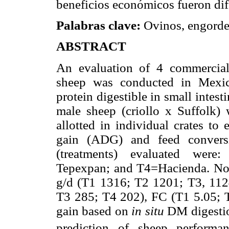
beneficios económicos fueron dif
Palabras clave:
Ovinos, engorde,
ABSTRACT
An evaluation of 4 commercial 
sheep was conducted in Mexic
protein digestible in small intes
male sheep (criollo x Suffolk) 
allotted in individual crates to
gain (ADG) and feed conversi
(treatments) evaluated were
Tepexpan; and T4=Hacienda. No 
g/d
(T1 1316; T2 1201; T3, 11
T3 285; T4 202), FC (T1 5.05; T
gain based on
in situ
DM digestio
prediction of sheep performan