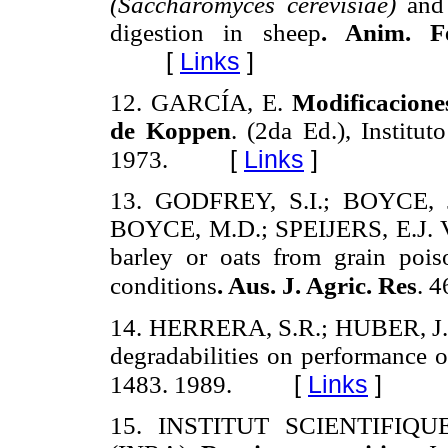
(Saccharomyces cerevisiae)
and
digestion in sheep
. Anim. Fe
[
Links
]
12.
GARCÍA, E.
Modificaciones
de Koppen
. (2da Ed.), Instit
[
Links
]
1973.
13.
GODFREY, S.I.; BOYCE, 
BOYCE, M.D.; SPEIJERS, E.J. Vi
barley or oats from grain pois
conditions
. Aus. J. Agric. Res
. 
14.
HERRERA, S.R.; HUBER, J.T. 
degradabilities on performance o
[
Links
]
1483. 1989.
15.
INSTITUT SCIENTIFI