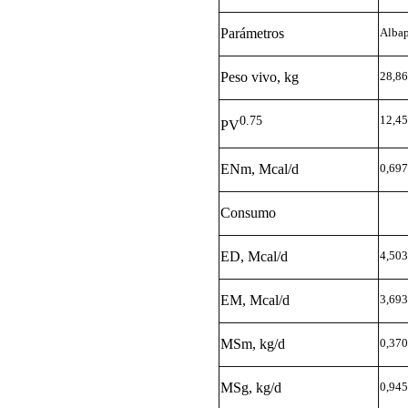
Parámetros
Alba
Peso vivo, kg
28,86
0.75
12,45
PV
ENm, Mcal/d
0,697
Consumo
ED, Mcal/d
4,503
EM, Mcal/d
3,693
MSm, kg/d
0,370
MSg, kg/d
0,945