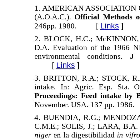
1.
AMERICAN ASSOCIATION 
(A.O.A.C.).
Official Methods o
[
Links
]
246pp. 1980.
2.
BLOCK, H.C.; McKINNON, 
D.A. Evaluation of the 1966 
environmental conditions.
J 
[
Links
]
3.
BRITTON, R.A.; STOCK, R.A. 
intake. In: Agric. Esp. Sta. 
Proceedings: Feed intake by B
November. USA. 137 pp. 1986.
4.
BUENDIA, R.G.; MENDOZA
C.M.E.; SOLIS, J.; LARA, B.A. 
niger
en la digestibilidad
in vifr