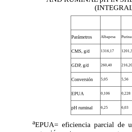
(INTEGRA
Parámetros
Albapesa
Purina
CMS, g/d
1316,17
1201,
GDP, g/d
260,40
216,2
Conversión
5,05
5,56
EPUA
0,106
0,228
pH ruminal
6,25
6,03
a
EPUA= eficiencia parcial de ut