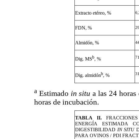
Extracto etéreo, %
6,
FDN, %
2
Almidón, %
4
b
7
Dig. MS
, %
b
3
Dig. almidón
, %
a
Estimado
in situ
a las 24 horas
horas de incubación.
TABLA II.
FRACCIONE
ENERGÍA ESTIMADA C
DIGESTIBILIDAD
IN SITU
D
PARA OVINOS / PDI FRA