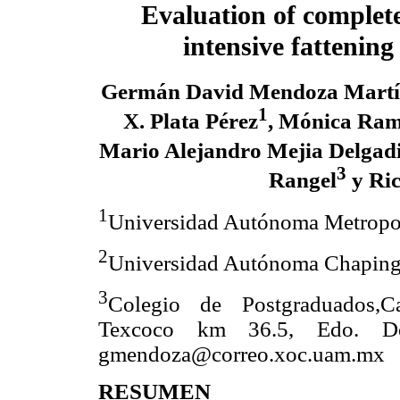
Evaluation of complete
intensive fattenin
Germán David Mendoza Mart
1
X. Plata Pérez
, Mónica Ram
Mario Alejandro Mejia Delgadi
3
Rangel
y Ri
1
Universidad Autónoma Metropol
2
Universidad Autónoma Chapingo
3
Colegio de Postgraduados,C
Texcoco km 36.5, Edo. De
gmendoza@correo.xoc.uam.mx
RESUMEN