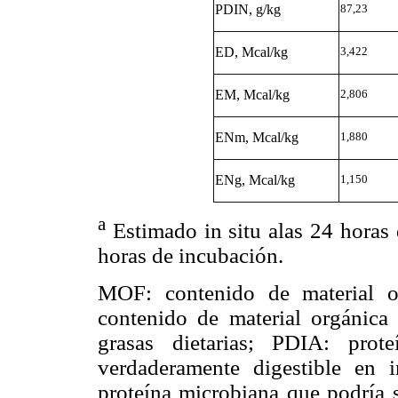
PDIN, g/kg
87,23
ED, Mcal/kg
3,422
EM, Mcal/kg
2,806
ENm, Mcal/kg
1,880
ENg, Mcal/kg
1,150
a
Estimado in situ alas 24 horas
horas de incubación.
MOF: contenido de material o
contenido de material orgánica
grasas dietarias; PDIA: prot
verdaderamente digestible en 
proteína microbiana que podría s