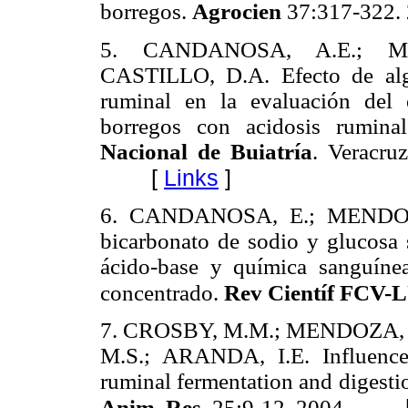
borregos.
Agrocien
37:317-322.
5.
CANDANOSA, A.E.; M
CASTILLO, D.A. Efecto de alg
ruminal en la evaluación del e
borregos con acidosis rumina
Nacional de Buiatría
. Veracru
[
Links
]
6.
CANDANOSA, E.; MENDOZA
bicarbonato de sodio y glucosa s
ácido-base y química sanguín
concentrado.
Rev Científ FCV-
7.
CROSBY, M.M.; MENDOZA, 
M.S.; ARANDA, I.E. Influenc
ruminal fermentation and digestio
Anim. Res.
25:9-12. 2004.