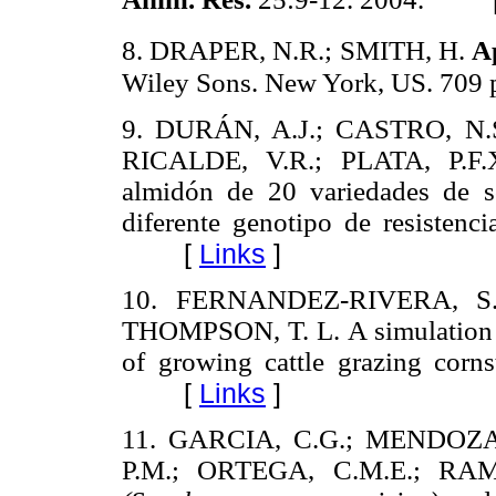
8.
DRAPER, N.R.; SMITH, H.
Ap
Wiley Sons. New York, US. 709 
9.
DURÁN, A.J.; CASTRO, N.
RICALDE, V.R.; PLATA, P.F.X
almidón de 20 variedades de s
diferente genotipo de resistenc
[
Links
]
10.
FERNANDEZ-RIVERA, S.;
THOMPSON, T. L. A simulation mo
of growing cattle grazing corns
[
Links
]
11.
GARCIA, C.G.; MENDOZA
P.M.; ORTEGA, C.M.E.; RAMIR