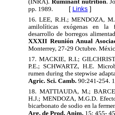
(INRA).
Ruminant nutrition
. J
[
Links
]
pp. 1989.
16.
LEE, R.H.; MENDOZA, M.G.
amilolíticas exógenas en la f
desarrollo de borregos alimenta
XXXII Reunión Anual Asocia
Monterrey, 27-29 Octubre. Méxi
17.
MACKIE, R.I.; GILCHRIST
P.E.; SCHWARTZ, H.E. Microbi
rumen during the stepwise adapta
Agric. Sci. Camb.
90:241-254. 
18.
MATTIAUDA, M.; BARCEN
H.J.; MENDOZA, M.G.D. Efecto d
bicarbonato de sodio en la ferme
Arg. de Prod. Anim.
15: 455- 4