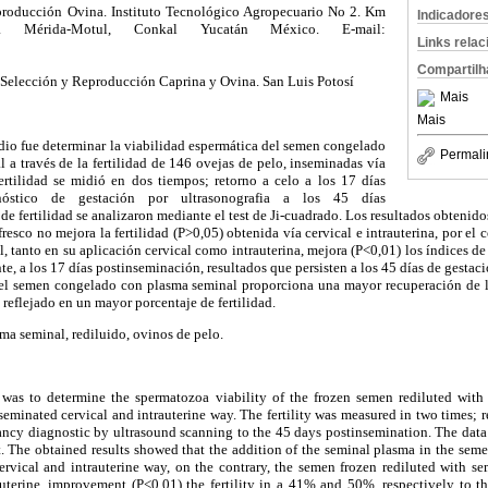
roducción Ovina. Instituto Tecnológico Agropecuario No 2. Km
Indicadore
ra Mérida-Motul, Conkal Yucatán México. E-mail:
Links rela
Compartilh
 Selección y Reproducción Caprina y Ovina. San Luis Potosí
Mais
Mais
udio fue determinar la viabilidad espermática del semen congelado
Permali
 a través de la fertilidad de 146 ovejas de pelo, inseminadas vía
fertilidad se midió en dos tiempos; retorno a celo a los 17 días
nóstico de gestación por ultrasonografia a los 45 días
de fertilidad se analizaron mediante el test de Ji-cuadrado. Los resultados obtenido
resco no mejora la fertilidad (P>0,05) obtenida vía cervical e intrauterina, por el 
, tanto en su aplicación cervical como intrauterina, mejora (P<0,01) los índices de
e, a los 17 días postinseminación, resultados que persisten a los 45 días de gestaci
 del semen congelado con plasma seminal proporciona una mayor recuperación de 
e reflejado en un mayor porcentaje de fertilidad.
a seminal, rediluido, ovinos de pelo.
 was to determine the spermatozoa viability of the
frozen semen rediluted with
nseminated cervical and intrauterine way. The fertility was measured in two times; r
ncy diagnostic by ultrasound scanning to the 45 days postinsemination. The data o
. The obtained results showed that the addition of the seminal plasma in the sem
cervical and intrauterine way, on the contrary, the semen frozen rediluted with s
rauterine, improvement (P<0.01) the fertility in a 41% and 50%, respectively to t