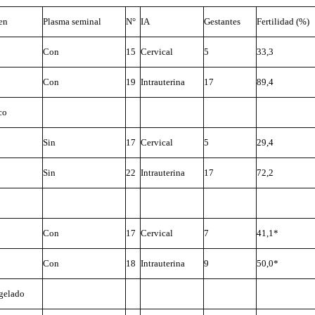
en
Plasma seminal
N°
IA
Gestantes
Fertilidad (%)
Con
15
Cervical
5
33,3
Con
19
Intrauterina
17
89,4
co
Sin
17
Cervical
5
29,4
Sin
22
Intrauterina
17
72,2
Con
17
Cervical
7
41,1*
Con
18
Intrauterina
9
50,0*
gelado