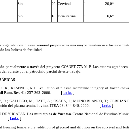
Sin
20
Cervical
4
20,0*
Sin
18
Intrauterina
3
16,6*
scongelado con plasma seminal proporciona una mayor resistencia a los esperma
do los índices de fertilidad.
iado parcialmente a través del proyecto COSNET 773.01-P. Los autores agradecen 
del Sureste por el patrocinio parcial de este trabajo.
RÁFICAS
.R.; RESENDE, K.T. Evaluation of plasma membrane integrity of frozen-thawe
ll Rum. Res.
41: 257-263. 2000.
[
Links
]
, R.; GALLEGO, M.; TATO, A.; OSADA, J.; MUIÑO-BLANCO, T.; CEBRIÁN-PÉR
ición del plasma seminal ovino.
ITEA
63: 844-846. 2000.
[
Links
]
O DE YUCATÁN.
Los municipios de Yucatán.
Centro Nacional de Estudios Munic
[
Links
]
l freezing temperature, addition of glycerol and dilution on the survival and ferti