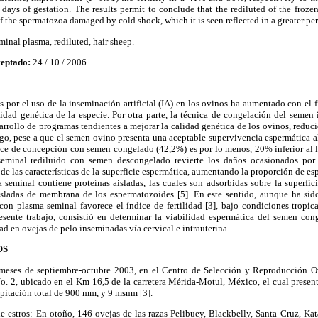
45 days of gestation. The results permit to conclude that the rediluted of the fro
f the spermatozoa damaged by cold shock, which it is seen reflected in a greater perc
inal plasma, rediluted, hair sheep.
eptado:
24 / 10 / 2006.
és por el uso de la inseminación artificial (IA) en los ovinos ha aumentado con el f
idad genética de la especie. Por otra parte, la técnica de congelación del semen
desarrollo de programas tendientes a mejorar la calidad genética de los ovinos, redu
rgo, pese a que el semen ovino presenta una aceptable supervivencia espermática a
ice de concepción con semen congelado (42,2%) es por lo menos, 20% inferior al l
seminal rediluido con semen descongelado revierte los daños ocasionados por 
de las características de la superficie espermática, aumentando la proporción de
a seminal contiene proteínas aisladas, las cuales son adsorbidas sobre la superfic
aisladas de membrana de los espermatozoides [5]. En este sentido, aunque ha si
on plasma seminal favorece el índice de fertilidad [3], bajo condiciones tropica
resente trabajo, consistió en determinar la viabilidad espermática del semen co
idad en ovejas de pelo inseminadas vía cervical e intrauterina.
OS
s meses de septiembre-octubre 2003, en el Centro de Selección y Reproducción 
. 2, ubicado en el Km 16,5 de la carretera Mérida-Motul, México, el cual presen
pitación total de 900 mm, y 9 msnm [3].
e estros: En otoño, 146 ovejas de las razas Pelibuey, Blackbelly, Santa Cruz, Kat