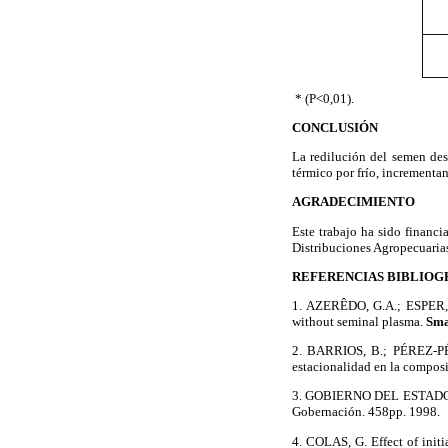
* (P<0,01).
CONCLUSIÓN
La redilución del semen de
térmico por frío, incrementan
AGRADECIMIENTO
Este trabajo ha sido financ
Distribuciones Agropecuarias 
REFERENCIAS BIBLIOG
1.
AZERÊDO, G.A.; ESPER, C
without seminal plasma.
Sma
2.
BARRIOS, B.; PÉREZ-PÉ
estacionalidad en la compos
3.
GOBIERNO DEL ESTAD
Gobernación. 458pp. 1998.
4.
COLAS, G. Effect of initia