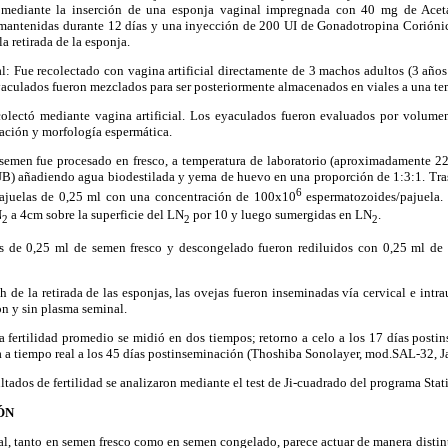
s mediante la inserción de una esponja vaginal impregnada con 40 mg de Ace
enidas durante 12 días y una inyección de 200 UI de Gonadotropina Corión
 retirada de la esponja.
l: Fue recolectado con vagina artificial directamente de 3 machos adultos (3 año
yaculados fueron mezclados para ser posteriormente almacenados en viales a una te
colectó mediante vagina artificial. Los eyaculados fueron evaluados por volume
ación y morfología espermática.
semen fue procesado en fresco, a temperatura de laboratorio (aproximadamente 22
B) añadiendo agua biodestilada y yema de huevo en una proporción de 1:3:1. Tras
6
ajuelas de 0,25 ml con una concentración de 100x10
espermatozoides/pajuela. 
N
a 4cm sobre la superficie del LN
por 10 y luego sumergidas en LN
.
2
2
2
s de 0,25 ml de semen fresco y descongelado fueron rediluidos con 0,25 ml de
h de la retirada de las esponjas, las ovejas fueron inseminadas vía cervical e intra
n y sin plasma seminal.
a fertilidad promedio se midió en dos tiempos; retorno a celo a los 17 días posti
a a tiempo real a los 45 días postinseminación (Thoshiba Sonolayer, mod.SAL-32, J
ultados de fertilidad se analizaron mediante el test de Ji-cuadrado del programa Stati
ÓN
al, tanto en semen fresco como en semen congelado, parece actuar de manera distin