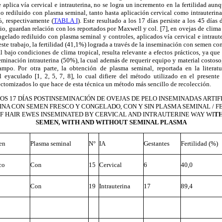
 aplica vía cervical e intrauterina, no se logra un incremento en la fertilidad aunq
o rediluido con plasma seminal, tanto hasta aplicación cervical como intrauterina
%, respectivamente (
TABLA I
). Este resultado a los 17 días persiste a los 45 días 
dio, guardan relación con los reportados por Maxwell
y col.
[7], en ovejas de clim
gelado rediluido con plasma seminal y controles, aplicados vía cervical e intraut
ste trabajo, la fertilidad (41,1%) lograda a través de la inseminación con semen c
l bajo condiciones de clima tropical, resulta relevante a efectos prácticos, ya qu
eminación intrauterina (50%),
la cual
además de requerir equipo y material costos
mpo. Por otra parte, la obtención de plasma seminal, reportada en la literatur
l eyaculado [1, 2, 5, 7, 8], lo cual difiere del método utilizado en
el presente
ctomizados lo que hace de esta técnica un método más sencillo de recolección.
OS 17 DÍAS POSTINSEMINACIÓN DE OVEJAS DE PELO INSEMINADAS ARTIFI
NA CON SEMEN FRESCO Y CONGELADO, CON Y SIN PLASMA SEMINAL / FE
F HAIR EWES INSEMINATED BY CERVICAL AND INTRAUTERINE WAY WI
TH
SEMEN, WITH AND WITHOUT SEMINAL PLASMA
en
Plasma seminal
N°
IA
Gestantes
Fertilidad (%)
co
Con
15
Cervical
6
40,0
Con
19
Intrauterina
17
89,4