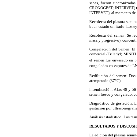
secas, fueron sincronizada
CRONOGEST; INTERVET) mant
INTERVET), al momento de la
Recolecta del plasma semina
buen estado sanitario. Los e
Recolecta del semen: Se re
masa y progresivo), concentr
Congelación del Semen:
El 
comercial (Triladyl; MINITU
el semen fue envasado en p
congeladas en vapores de L
Redilución del semen: Dosi
atemperado (37°C).
Inseminación: A las 48 y 56 
semen fresco y congelado, co
Diagnóstico de gestación: L
gestación por ultrasonografi
Análisis estadístico: Los res
RESULTADOS Y DISCUSI
La adición del plasma semin