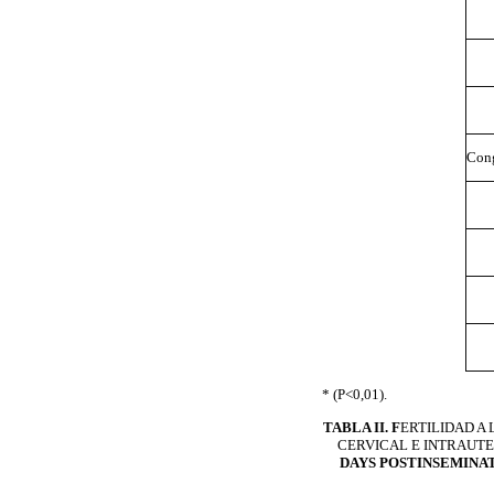
Con
* (P<0,01).
TABLA II. F
ERTILIDAD A 
CERVICAL E INTRAUTE
DAYS POSTINSEMINAT