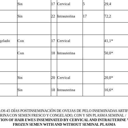
Sin
17
Cervical
5
29,4
Sin
22
Intrauterina
17
72,2
gelado
Con
17
Cervical
41,1*
Con
18
Intrauterina
50,0*
Sin
20
Cervical
20,0*
Sin
18
Intrauterina
16,6*
LOS 45 DÍAS POSTINSEMINACIÓN DE OVEJAS DE PELO INSEMINADAS ARTIF
RINA CON SEMEN FRESCO Y CONGELADO, CON Y SIN PLASMA SEMINAL /
ION OF HAIR EWES INSEMINATED BY CERVICAL AND INTRAUTERINE
FROZEN SEMEN WITH AND WITHOUT SEMINAL PLASMA