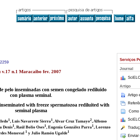
Serviços P
-2259
Journal
 v.17 n.1 Maracaibo fev. 2007
SciELO
Artigo
 de pelo inseminadas con semen congelado rediluido
con plasma seminal
.
Artigo
Referên
p inseminated with freeze spermatozoa rediluited with
seminal plasma
Como c
SciELO
1
1
2
lledo
, Luis Navarrete Sierra
, Alvar Cruz Tamayo
, Alfonso
1
1
1
sa Denis
, Raúl Bolio Oses
, Eugenia González Parra
, Lorenzo
Traduç
1
1
edes Monsreal
y Julio Ramón Ugalde
Enviar 