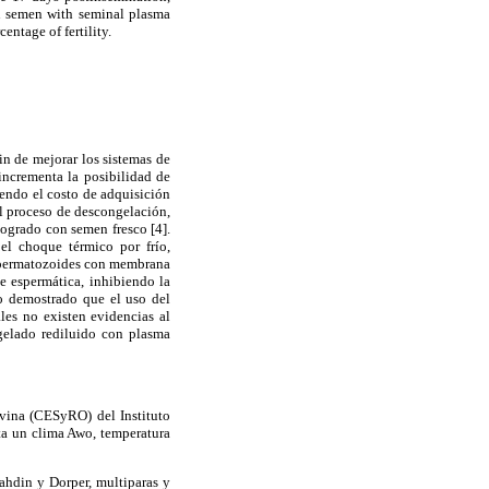
zen semen with seminal plasma
entage of fertility.
in de mejorar los sistemas de
 incrementa la posibilidad de
ciendo el costo de adquisición
l proceso de descongelación,
ogrado con semen fresco [4].
el choque térmico por frío,
 espermatozoides con membrana
ie espermática, inhibiendo la
do demostrado que el uso del
les no existen evidencias al
ngelado rediluido con plasma
Ovina (CESyRO) del Instituto
ta un clima Awo, temperatura
ahdin y Dorper, multiparas y