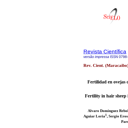
Revista Científica
versão impressa
ISSN
0798
Rev. Cient. (Maracaibo)
Fertilidad en ovejas
Fertility in hair shee
Alvaro Domínguez Rebo
1
Aguiar Loria
, Sergio Ero
Par