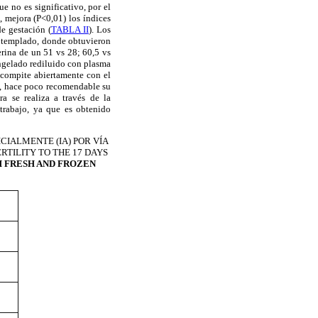
ue no es significativo, por el
, mejora (P<0,01) los índices
de gestación (
TABLA II
). Los
a templado, donde obtuvieron
erina de un 51 vs 28; 60,5 vs
ongelado rediluido con plasma
e compite abiertamente con el
o, hace poco recomendable su
a se realiza a través de la
 trabajo, ya que es obtenido
CIALMENTE (IA) POR VÍA
RTILITY TO THE 17 DAYS
 FRESH AND FROZEN