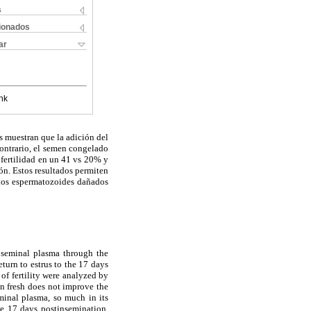
s
cionados
ar
nk
s muestran que la adición del
contrario, el semen congelado
 fertilidad en un 41 vs 20% y
ón. Estos resultados permiten
los espermatozoides dañados
 seminal plasma through the
eturn to estrus to the 17 days
f fertility were analyzed by
en fresh does not improve the
eminal plasma, so much in its
he 17 days postinsemination,