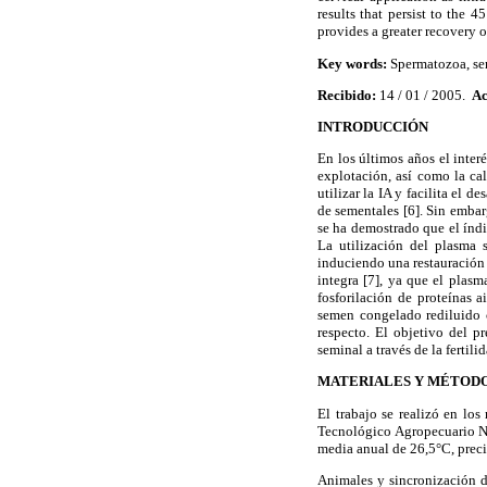
results that persist to the 
provides a greater recovery o
Key words:
Spermatozoa, sem
Recibido:
14 / 01 / 2005.
Ac
INTRODUCCIÓN
En los últimos años el inter
explotación, así como la cal
utilizar la IA y facilita el 
de sementales [6]. Sin emba
se ha demostrado que el índ
La utilización del plasma 
induciendo una restauración 
integra [7], ya que el plasm
fosforilación de proteínas 
semen congelado rediluido c
respecto. El objetivo del p
seminal a través de la fertil
MATERIALES Y MÉTOD
El trabajo se realizó en lo
Tecnológico Agropecuario No
media anual de 26,5°C, preci
Animales y sincronización d