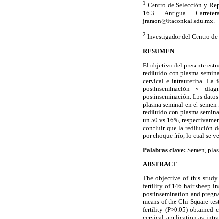
1
Centro de Selección y Rep
16.3 Antigua Carrete
jramon@itaconkal.edu.mx.
2
Investigador del Centro de
RESUMEN
El objetivo del presente est
rediluido con plasma seminal
cervical e intrauterina. La 
postinseminación y diag
postinseminación. Los datos 
plasma seminal en el semen f
rediluido con plasma seminal
un 50 vs 16%, respectivament
concluir que la redilución
por choque frío, lo cual se v
Palabras clave:
Semen, plasm
ABSTRACT
The objective of this study
fertility of 146 hair sheep i
postinsemination and pregna
means of the Chi-Square test
fertility (P>0.05) obtained 
cervical application as int