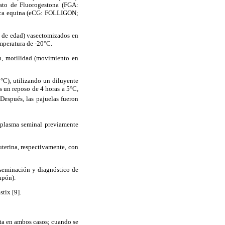
tato de Fluorogestona (FGA:
ica equina (eCG: FOLLIGON;
s de edad) vasectomizados en
mperatura de -20°C.
n, motilidad (movimiento en
°C), utilizando un diluyente
 un reposo de 4 horas a 5°C,
Después, las pajuelas fueron
 plasma seminal previamente
uterina, respectivamente, con
nseminación y diagnóstico de
apón).
stix [9].
ta en ambos casos; cuando se