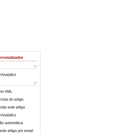
ersonalizados
 Analytics
 em XML
cias do artigo
itar este artigo
 Analytics
ão automática
este artigo por email