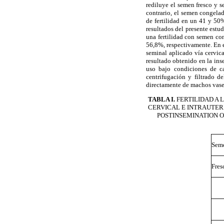
rediluye el semen fresco y se
contrario, el semen congelad
de fertilidad en un 41 y 50
resultados del presente estu
una fertilidad con semen con
56,8%, respectivamente. En e
seminal aplicado vía cervica
resultado obtenido en la ins
uso bajo condiciones de ca
centrifugación y filtrado de
directamente de machos vase
TABLA I.
FERTILIDAD A L
CERVICAL E INTRAUTERI
POSTINSEMINATION O
Sem
Fres