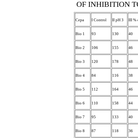
OF INHIBITION 
Cepa
I
Control
II
pH 3
III
% 
Bio 1
93
130
40
Bio 2
106
155
46
Bio 3
120
178
48
Bio 4
84
116
38
Bio 5
112
164
46
Bio 6
110
158
44
Bio 7
95
133
40
Bio 8
87
118
36