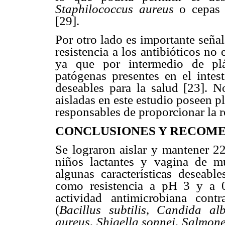
Staphilococcus aureus
o cepas
[29].
Por otro lado es importante seña
resistencia a los antibióticos no
ya que por intermedio de plás
patógenas presentes en el intes
deseables para la salud [23]. N
aisladas en este estudio poseen p
responsables de proporcionar la r
CONCLUSIONES Y RECOM
Se lograron aislar y mantener 2
niños lactantes y vagina de m
algunas características deseabl
como resistencia a pH 3 y a 0
actividad antimicrobiana con
(
Bacillus subtilis
,
Candida alb
aureus
,
Shigella sonnei
,
Salmone