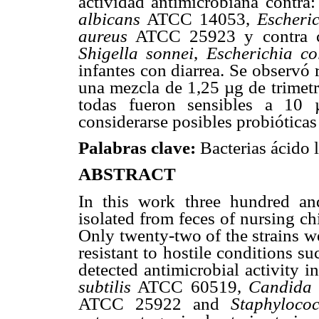
actividad antimicrobiana contra
albicans
ATCC 14053,
Escheric
aureus
ATCC 25923 y contra ce
Shigella sonnei
,
Escherichia co
infantes con diarrea. Se observó 
una mezcla de 1,25 µg de trimet
todas fueron sensibles a 10 
considerarse posibles probióticas 
Palabras clave:
Bacterias ácido 
ABSTRACT
In this work three hundred an
isolated from feces of nursing c
Only twenty-two of the strains w
resistant to hostile conditions s
detected antimicrobial activity 
subtilis
ATCC 60519,
Candida 
ATCC 25922 and
Staphyloco