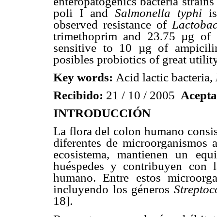
enteropatogenics bacteria strain
poli I and
Salmonella typhi
is
observed resistance of
Lactobac
trimethoprim and 23.75 µg of
sensitive to 10 µg of ampicili
posibles probiotics of great utilit
Key words:
Acid lactic bacteria,
Recibido:
21 / 10 / 2005
Acepta
INTRODUCCIÓN
La flora del colon humano consis
diferentes de microorganismos a
ecosistema, mantienen un equ
huéspedes y contribuyen con la
humano. Entre estos microorgan
incluyendo los géneros
Streptoc
18].