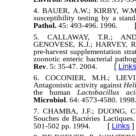
4. BAUER, A.W.; KIRBY, W.M.;
susceptibility testing by a sta
Pathol.
45: 493-496. 1996.
5. CALLAWAY, T.R.; AND
GENOVESE, K.J.; HARVEY, R.B
pre-harvest supplementation stra
zoonotic enteric bacterial patho
[
Link
Rev
. 5: 35-47. 2004.
6. COCONIER, M.H.; LIEVI
Antagonistic activity against
Hel
the human
Lactobacillus aci
Microbiol
. 64: 4573-4580. 1998
7. CHAMBA, J.F.; DUONG, C.;
Souches de Bactéries Lactiques
[
Links
]
501-502 pp. 1994.