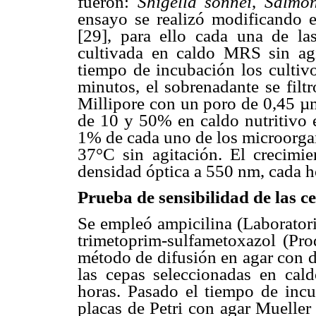
fueron:
Shigella sonnei
,
Salmon
ensayo se realizó modificando 
[29], para ello cada una de las
cultivada en caldo MRS sin agi
tiempo de incubación los cultiv
minutos, el sobrenadante se filtr
Millipore con un poro de 0,45 µm
de 10 y 50% en caldo nutritivo e
1% de cada uno de los microorgan
37°C sin agitación. El crecimie
densidad óptica a 550 nm, cada h
Prueba de sensibilidad de las ce
Se empleó
ampicilina (Laborato
trimetoprim-sulfametoxazol (Pr
método de difusión en agar con d
las cepas seleccionadas en ca
horas. Pasado el tiempo de incu
placas de Petri con agar Mueller