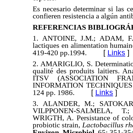
Es necesario determinar si las c
confieren resistencia a algún anti
REFERENCIAS BIBLIOGRÁ
1. ANTOINE, J.M.; ADAM, F.
lactiques en alimentation humain
[
Links
]
419-420 pp.1994.
2. AMARIGLIO, S. Determination d
qualité des produits laitiers. 
ITSV (ASSOCIATION FR
INFORMATION TECHNIQUES D
[
Links
]
124 pp. 1986.
3. ALANDER, M.; SATOKARI
VILPPONEN-SALMELA, T.
WRIGTH, A. Persistance of col
probiotic strain,
Lactobacillus r
Environ. Microbiol
.
65: 351-35