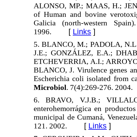
ALONSO, MP.; MAAS, H.; JENSE
of Human and bovine verotox
Galicia (north-western Spain
[
Links
]
1996.
5. BLANCO, M.; PADOLA, N.L
J.E.; GONZÁLEZ, E.A.; DHAB
ETCHEVERRIA, A.I.; ARROYO, 
BLANCO, J. Virulence genes and
Escherichia coli isolated from c
Microbiol
. 7(4):269-276. 2004.
6. BRAVO, V.J.B.; VILLA
enterohemorrágica en productos
municipal de Cumaná, Venezuel
[
Links
]
121. 2002.