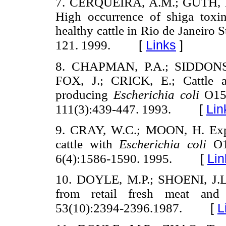
7. CERQUEIRA, A.M.; GUTH, 
High occurrence of shiga toxi
healthy cattle in Rio de Janeiro S
[
Links
]
121. 1999.
8. CHAPMAN, P.A.; SIDDONS
FOX, J.; CRICK, E.; Cattle a
producing
Escherichia coli
O157
[
Lin
111(3):439-447. 1993.
9. CRAY, W.C.; MOON, H. Exper
cattle with
Escherichia coli
O1
[
Lin
6(4):1586-1590. 1995.
10. DOYLE, M.P.; SHOENI, J.L.
from retail fresh meat and
[
L
53(10):2394-2396.1987.