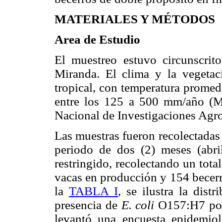
MATERIALES Y MÉTODOS
Area de Estudio
El muestreo estuvo circunscrito
Miranda. El clima y la vegetac
tropical, con temperatura promed
entre los 125 a 500 mm/año (Mi
Nacional de Investigaciones Agro
Las muestras fueron recolectadas
periodo de dos (2) meses (abri
restringido, recolectando un tot
vacas en producción y 154 becerr
la
TABLA I
, se ilustra la dist
presencia de
E. coli
O157:H7 por 
levantó una encuesta epidemiol