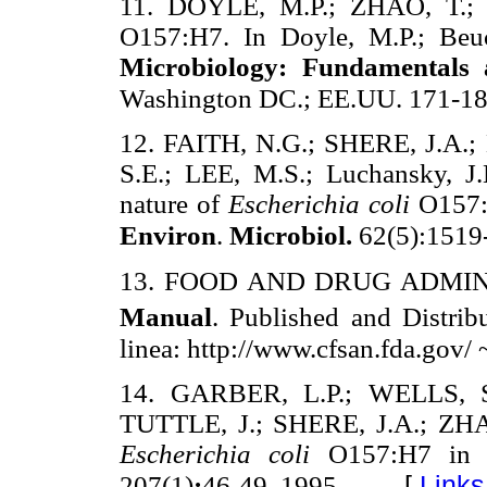
11. DOYLE, M.P.; ZHAO, T.
O157:H7. In Doyle, M.P.; Beuch
Microbiology: Fundamentals 
Washington DC.; EE.UU. 171-18
12. FAITH, N.G.; SHERE, J.A
S.E.; LEE, M.S.; Luchansky, J.
nature of
Escherichia coli
O157:
Environ
.
Microbiol.
62(5):1519
13. FOOD AND DRUG ADMI
Manual
. Published and Distri
linea: http://www.cfsan.fda.gov/
14. GARBER, L.P.; WELLS, 
TUTTLE, J.; SHERE, J.A.; ZHAO,
Escherichia coli
O157:H7 in d
[
Links
207(1)
:
46-49. 1995.