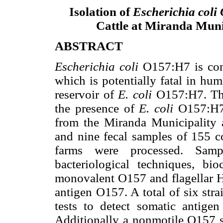
Isolation of
Escherichia col
Cattle at Miranda Munic
ABSTRACT
Escherichia coli
O157:H7 is con
which is potentially fatal in hu
reservoir of
E. coli
O157:H7. The 
the presence of
E. coli
O157:H7 i
from the Miranda Municipality a
and nine fecal samples of 155 
farms were processed. Samp
bacteriological techniques, bio
monovalent O157 and flagellar H7
antigen O157. A total of six stra
tests to detect somatic antige
Additionally a nonmotile O157 