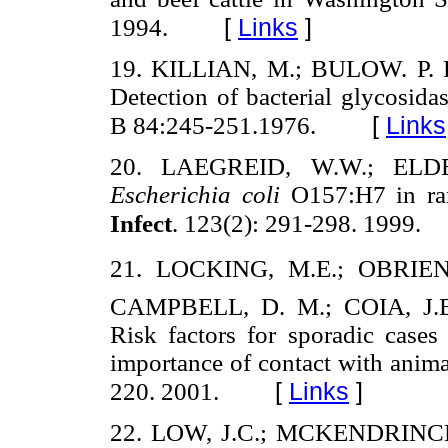
[
Links
]
1994.
19. KILLIAN, M.; BULOW. P. Rap
Detection of bacterial glycosida
[
Links
B 84:245-251.1976.
20. LAEGREID, W.W.; ELDER
Escherichia coli
O157:H7 in ran
Infect
. 123(2): 291-298. 1999.
21. LOCKING, M.E.; OBRIEN,
CAMPBELL, D. M.; COIA, J.
Risk factors for sporadic case
importance of contact with anima
[
Links
]
220. 2001.
22. LOW, J.C.; MCKENDRINCK