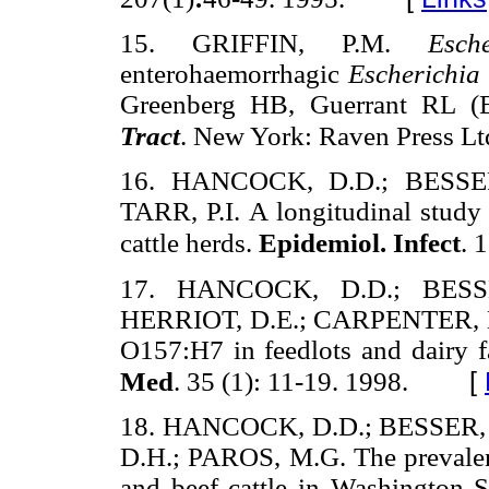
15. GRIFFIN, P.M.
Esch
enterohaemorrhagic
Escherichia 
Greenberg HB, Guerrant RL (
Tract
. New York: Raven Press Lt
16. HANCOCK, D.D.; BESSER,
TARR, P.I. A longitudinal study
cattle herds.
Epidemiol. Infect
. 
17. HANCOCK, D.D.; BESSE
HERRIOT, D.E.; CARPENTER, L.V
O157:H7 in feedlots and dairy 
[
Med
. 35 (1): 11-19. 1998.
18. HANCOCK, D.D.; BESSER, T
D.H.; PAROS, M.G. The prevale
and beef cattle in Washington S