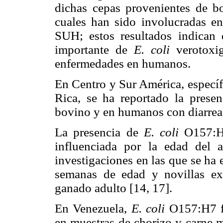
dichas cepas provenientes de b
cuales han sido involucradas en
SUH; estos resultados indican
importante de
E. coli
verotoxig
enfermedades en humanos.
En Centro y Sur América, especí
Rica, se ha reportado la prese
bovino y en humanos con diarrea 
La presencia de
E. coli
O157:H7
influenciada por la edad del 
investigaciones en las que se ha
semanas de edad y novillas e
ganado adulto [14, 17].
En Venezuela,
E. coli
O157:H7 fu
en muestras de chorizo y carne 