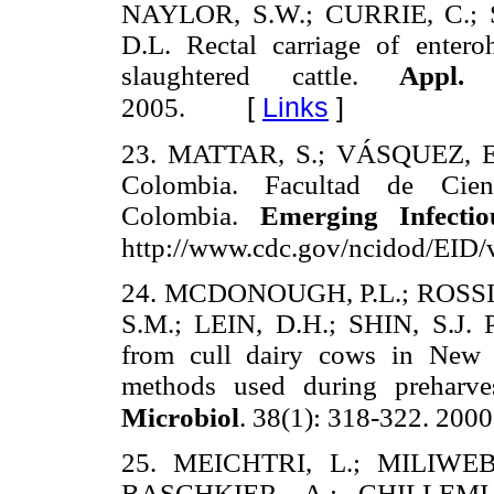
NAYLOR, S.W.; CURRIE, C.; 
D.L. Rectal carriage of enter
slaughtered cattle.
Appl. 
[
Links
]
2005.
23. MATTAR, S.; VÁSQUEZ, E. 
Colombia. Facultad de Cienc
Colombia.
Emerging Infecti
http://www.cdc.gov/ncidod/EID/v
24. MCDONOUGH, P.L.; ROSSI
S.M.; LEIN, D.H.; SHIN, S.J. 
from cull dairy cows in New 
methods used during preharves
Microbiol
. 38(1): 318-322. 2000
25. MEICHTRI, L.; MILIWEB
BASCHKIER, A.; CHILLEMI,