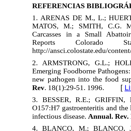
REFERENCIAS BIBLIOGRÁ
1. ARENAS DE M., L.; HUERT
MATOS, M.; SMITH, C.G. Mic
Carcasses in a Small Abattoi
Reports
Colorado S
http://ansci.colostate.edu/conten
2. ARMSTRONG, G.L.; HOLL
Emerging Foodborne Pathogens
new pathogen into the food su
[
L
Rev
. 18(1):29-51. 1996.
3. BESSER, R.E.; GRIFFIN,
O157:H7 gastroenteritis and the
infectious disease.
Annual.
Rev.
4. BLANCO, M.; BLANCO, J